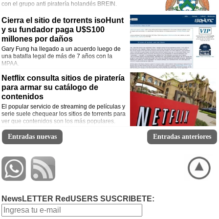
con el grupo anti piratería holandés BREIN.
Cierra el sitio de torrents isoHunt
y su fundador paga U$S100
millones por daños
Gary Fung ha llegado a un acuerdo luego de
una batalla legal de más de 7 años con la
MPAA.
Netflix consulta sitios de piratería
para armar su catálogo de
contenidos
El popular servicio de streaming de películas y
serie suele chequear los sitios de torrents para
ver que contenidos son los más populares.
Aquellos que tienen mayores descargas luego
son adquiridos por la compañía.
Entradas nuevas
Entradas anteriores
NewsLETTER RedUSERS SUSCRIBETE: