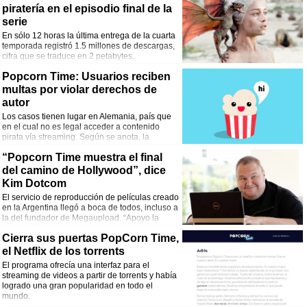
piratería en el episodio final de la
serie
En sólo 12 horas la última entrega de la cuarta
temporada registró 1.5 millones de descargas,
cifra que se traduce en 2 petabytes.
Popcorn Time: Usuarios reciben
multas por violar derechos de
autor
Los casos tienen lugar en Alemania, país que
en el cual no es legal acceder a contenido
pirata vía streaming. Según se anota, la
cuidada interfaz de la plataforma puede
“Popcorn Time muestra el final
conducir a confusiones en torno a su funcionamiento.
del camino de Hollywood”, dice
Kim Dotcom
El servicio de reproducción de películas creado
en la Argentina llegó a boca de todos, incluso a
la del fundador de Megaupload. “Apoyo la
innovación”, dijo.
Cierra sus puertas PopCorn Time,
el Netflix de los torrents
El programa ofrecía una interfaz para el
streaming de videos a partir de torrents y había
logrado una gran popularidad en todo el
mundo.