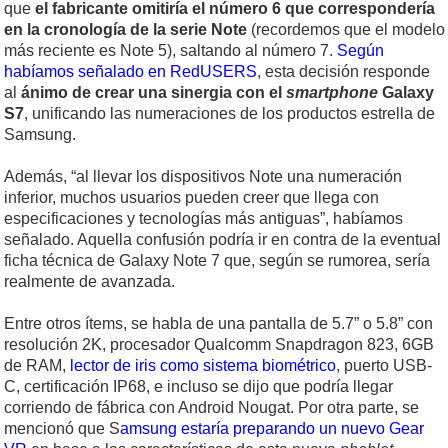
que
el fabricante omitiría el número 6 que correspondería
en la cronología de la serie Note
(recordemos que el modelo
más reciente es Note 5), saltando al número 7.
Según
habíamos señalado en RedUSERS
, esta decisión responde
al
ánimo de crear una sinergia con el
smartphone
Galaxy
S7
, unificando las numeraciones de los productos estrella de
Samsung.
Además, “al llevar los dispositivos Note una numeración
inferior, muchos usuarios pueden creer que llega con
especificaciones y tecnologías más antiguas”, habíamos
señalado. Aquella confusión podría ir en contra de la eventual
ficha técnica de Galaxy Note 7 que, según se rumorea, sería
realmente de avanzada.
Entre otros ítems, se habla de una pantalla de 5.7” o 5.8” con
resolución 2K, procesador Qualcomm Snapdragon 823, 6GB
de RAM,
lector de iris como sistema biométrico
, puerto USB-
C, certificación IP68, e incluso se dijo que podría llegar
corriendo de fábrica con Android Nougat. Por otra parte, se
mencionó que S
amsung estaría preparando un nuevo Gear