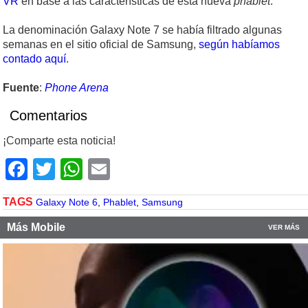
VR
en base a las características de esta nueva
phablet
.
La denominación Galaxy Note 7 se había filtrado algunas
semanas en el sitio oficial de Samsung,
según habíamos
contado aquí
.
Fuente
:
Phone Arena
Comentarios
¡Comparte esta noticia!
Facebook
Twitter
WhatsApp
Email
TAGS
Galaxy Note 6
,
Phablet
,
Samsung
Más Mobile
VER MÁS