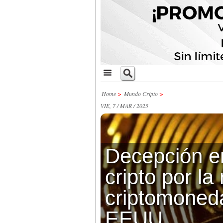
Home
>
Mundo Cripto
>
VIE, 7 / MAR / 2025
Decepción e
cripto por la
criptomoned
EEUU