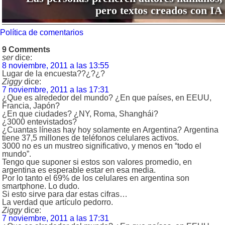
pero textos creados con IA
Política de comentarios
9 Comments
ser
dice:
8 noviembre, 2011 a las 13:55
Lugar de la encuesta??¿?¿?
Ziggy
dice:
7 noviembre, 2011 a las 17:31
¿Que es alrededor del mundo? ¿En que países, en EEUU,
Francia, Japón?
¿En que ciudades? ¿NY, Roma, Shanghái?
¿3000 entevistados?
¿Cuantas líneas hay hoy solamente en Argentina? Argentina
tiene 37,5 millones de teléfonos celulares activos.
3000 no es un mustreo significativo, y menos en “todo el
mundo”.
Tengo que suponer si estos son valores promedio, en
argentina es esperable estar en esa media.
Por lo tanto el 69% de los celulares en argentina son
smartphone. Lo dudo.
Si esto sirve para dar estas cifras…
La verdad que artículo pedorro.
Ziggy
dice:
7 noviembre, 2011 a las 17:31