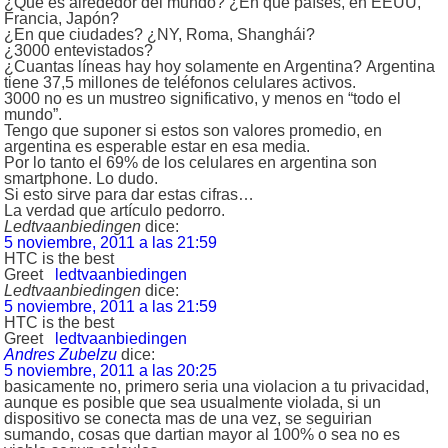
¿Que es alrededor del mundo? ¿En que países, en EEUU,
Francia, Japón?
¿En que ciudades? ¿NY, Roma, Shanghái?
¿3000 entevistados?
¿Cuantas líneas hay hoy solamente en Argentina? Argentina
tiene 37,5 millones de teléfonos celulares activos.
3000 no es un mustreo significativo, y menos en “todo el
mundo”.
Tengo que suponer si estos son valores promedio, en
argentina es esperable estar en esa media.
Por lo tanto el 69% de los celulares en argentina son
smartphone. Lo dudo.
Si esto sirve para dar estas cifras…
La verdad que artículo pedorro.
Ledtvaanbiedingen
dice:
5 noviembre, 2011 a las 21:59
HTC is the best
Greet
ledtvaanbiedingen
Ledtvaanbiedingen
dice:
5 noviembre, 2011 a las 21:59
HTC is the best
Greet
ledtvaanbiedingen
Andres Zubelzu
dice:
5 noviembre, 2011 a las 20:25
basicamente no, primero seria una violacion a tu privacidad,
aunque es posible que sea usualmente violada, si un
dispositivo se conecta mas de una vez, se seguirian
sumando, cosas que dartian mayor al 100% o sea no es