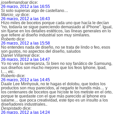
josefernandoar
dice:
26 marzo, 2012 a las 16:55
Si solo supieras algo de castellano…
Marcio_uy
dice:
26 marzo, 2012 a las 16:43
Hizo miles de bocetos porque cada uno que hacía le decían
“no, todavía se sigue pareciendo demasiado al iPhone”. Igual,
sin fijarse en los detalles estéticos, las líneas generales en lo
que refiere al diseño industrial son muy similares.
Roberto
dice:
26 marzo, 2012 a las 15:58
No entendes nada de diseño, no se trata de lindo o feo, esos
son gustos, no aspectos del diseño, saludos
Daniel Villarreal
dice:
26 marzo, 2012 a las 14:47
Yo no veo la semejanza, Si bien no soy fanático de Samsung,
sus diseños son mucho mejores que los feos Iphone, Ipad,
I…, etc.
Roberto
dice:
26 marzo, 2012 a las 14:45
Daale Lee Minhyouk, no te hagas el dolobu, que todos los
productos son muy parecidos, al negarlo te hundís más… y
los centenares de bocetos que hiciste te los metiste en el orto,
porque te quedaste con el que más parecido al Iphone era
salame… que poca creatividad, este tipo es un insulto a los
diseñadores industriales..
Despistado
dice:
26 marzo, 2012 a las 14:24