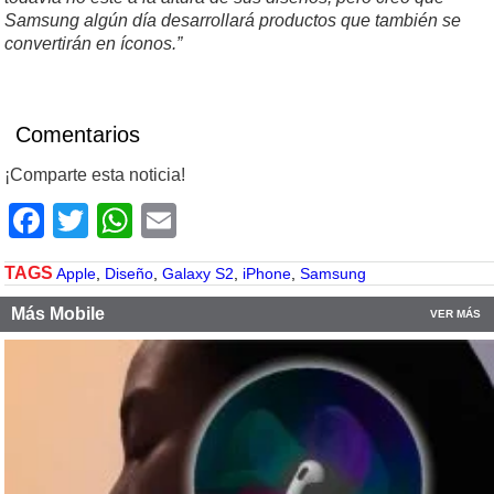
Samsung algún día desarrollará productos que también se
convertirán en íconos.”
Comentarios
¡Comparte esta noticia!
Facebook
Twitter
WhatsApp
Email
TAGS
Apple
,
Diseño
,
Galaxy S2
,
iPhone
,
Samsung
Más Mobile
VER MÁS