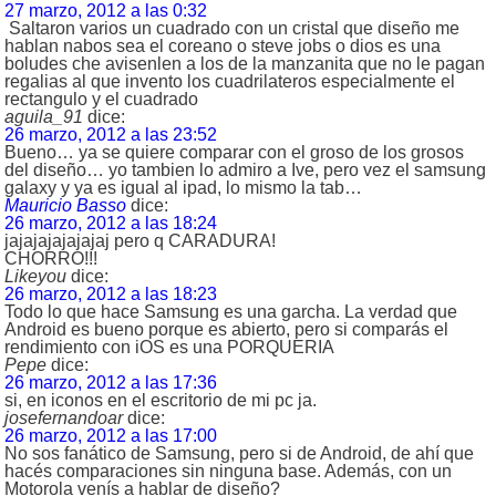
27 marzo, 2012 a las 0:32
Saltaron varios un cuadrado con un cristal que diseño me
hablan nabos sea el coreano o steve jobs o dios es una
boludes che avisenlen a los de la manzanita que no le pagan
regalias al que invento los cuadrilateros especialmente el
rectangulo y el cuadrado
aguila_91
dice:
26 marzo, 2012 a las 23:52
Bueno… ya se quiere comparar con el groso de los grosos
del diseño… yo tambien lo admiro a Ive, pero vez el samsung
galaxy y ya es igual al ipad, lo mismo la tab…
Mauricio Basso
dice:
26 marzo, 2012 a las 18:24
jajajajajajajaj pero q CARADURA!
CHORRO!!!
Likeyou
dice:
26 marzo, 2012 a las 18:23
Todo lo que hace Samsung es una garcha. La verdad que
Android es bueno porque es abierto, pero si comparás el
rendimiento con iOS es una PORQUERIA
Pepe
dice:
26 marzo, 2012 a las 17:36
si, en iconos en el escritorio de mi pc ja.
josefernandoar
dice:
26 marzo, 2012 a las 17:00
No sos fanático de Samsung, pero si de Android, de ahí que
hacés comparaciones sin ninguna base. Además, con un
Motorola venís a hablar de diseño?