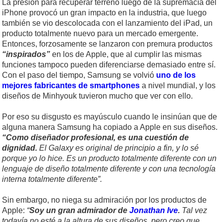
La presión para recuperar terreno luego de la supremacía del
iPhone provocó un gran impacto en la industria, que luego
también se vio descolocada con el lanzamiento del iPad, un
producto totalmente nuevo para un mercado emergente.
Entonces, forzosamente se lanzaron con premura productos
“inspirados”
en los de Apple, que al cumplir las mismas
funciones tampoco pueden diferenciarse demasiado entre sí.
Con el paso del tiempo, Samsung se volvió
uno de los
mejores fabricantes de smartphones
a nivel mundial, y los
diseños de Minhyouk tuvieron mucho que ver con ello.
Por eso su disgusto es mayúsculo cuando le insinúan que de
alguna manera Samsung ha copiado a Apple en sus diseños.
“Como diseñador profesional, es una cuestión de
dignidad.
El Galaxy es original de principio a fin, y lo sé
porque yo lo hice. Es un producto totalmente diferente con un
lenguaje de diseño totalmente diferente y con una tecnología
interna totalmente diferente”.
Sin embargo, no niega su admiración por los productos de
Apple:
“
Soy un gran admirador de
Jonathan Ive
.
Tal vez
todavía no esté a la altura de sus diseños, pero creo que