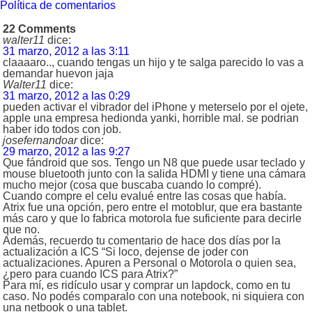
Política de comentarios
22 Comments
walter11
dice:
31 marzo, 2012 a las 3:11
claaaaro.., cuando tengas un hijo y te salga parecido lo vas a
demandar huevon jaja
Walter11
dice:
31 marzo, 2012 a las 0:29
pueden activar el vibrador del iPhone y meterselo por el ojete,
apple una empresa hedionda yanki, horrible mal. se podrian
haber ido todos con job.
josefernandoar
dice:
29 marzo, 2012 a las 9:27
Que fándroid que sos. Tengo un N8 que puede usar teclado y
mouse bluetooth junto con la salida HDMI y tiene una cámara
mucho mejor (cosa que buscaba cuando lo compré).
Cuando compre el celu evalué entre las cosas que había.
Atrix fue una opción, pero entre el motoblur, que era bastante
más caro y que lo fabrica motorola fue suficiente para decirle
que no.
Además, recuerdo tu comentario de hace dos días por la
actualización a ICS “Si loco, dejense de joder con
actualizaciones. Apuren a Personal o Motorola o quien sea,
¿pero para cuando ICS para Atrix?”
Para mí, es ridículo usar y comprar un lapdock, como en tu
caso. No podés comparalo con una notebook, ni siquiera con
una netbook o una tablet.