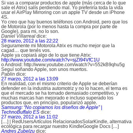
Si vas a comparar productos de apple (más cerca de lo que
sale el Atrix) salís perdiendo mal. Yo preferiría toda la vida
usar el AirPlay Mirroring con un apple TV desde un iPhone
4S.
Yo creo que hay buenos teléfonos con Android, pero que los
de Motorola (por lo menos hasta la compra por parte de
Google), para mi, no lo son.
Daniel Villarreal
dice:
28 marzo, 2012 a las 22:22
Seguramente mi Motorola Atrix es mucho mejor que la
cagad… que tenés vos.
Apple ya copiará algo de lo que tiene Atrix:
http://www.youtube.com/watch?v=sjZI94VfC1U
o Android: http://www.youtube.com/watch?v=552kB9qhu5g
Seguí soñando Apple, son unos muertos.
Pablin
dice:
27 marzo, 2012 a las 13:09
En realidad, con el mismo criterio de Apple se deberían
defender en la industria automotriz y no lo hacen, el tema es
que el mercado se ha tornado demasiado competitivo, y
muchas marcas han mejorado e incluso superado los
productos que, en principio, popularizó apple.
Samsung: “No copiamos los diseños de Apple” |
TechnoBuffalo ES
dice:
27 marzo, 2012 a las 11:02
[…] | RedUsersArtículos RelacionadosSolarKindle, alternativa
ecológica para recargar nuestro KindleGoogle Docs […]
Andres Zubelzu
dice: