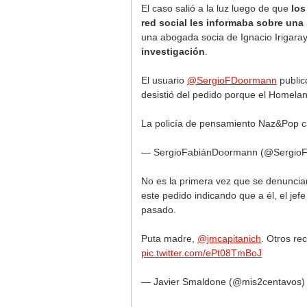
El caso salió a la luz luego de que
los
red social les informaba sobre una
una abogada socia de Ignacio Irigara
investigación
.
El usuario
@SergioFDoormann
public
desistió del pedido porque el Homeland
La policía de pensamiento Naz&Pop c
— SergioFabiánDoormann (@Sergio
No es la primera vez que se denuncian
este pedido indicando que a él, el jef
pasado.
Puta madre,
@jmcapitanich
. Otros re
pic.twitter.com/ePt08TmBoJ
— Javier Smaldone (@mis2centavos