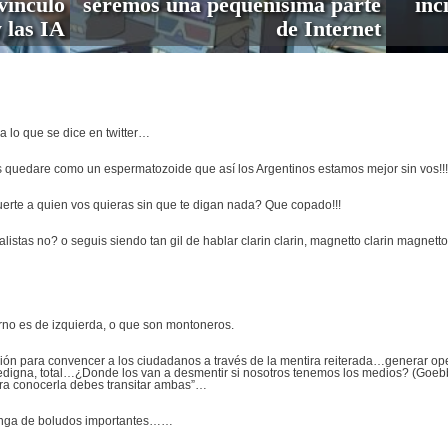
vínculo
seremos una pequeñísima parte
inc
 las IA
de Internet
a lo que se dice en twitter…
 quedare como un espermatozoide que así los Argentinos estamos mejor sin vos!!!
erte a quien vos quieras sin que te digan nada? Que copado!!!
alistas no? o seguis siendo tan gil de hablar clarin clarin, magnetto clarin magnett
rno es de izquierda, o que son montoneros.
ión para convencer a los ciudadanos a través de la mentira reiterada…generar op
edigna, total…¿Donde los van a desmentir si nosotros tenemos los medios? (Goebb
ara conocerla debes transitar ambas”…
manga de boludos importantes……