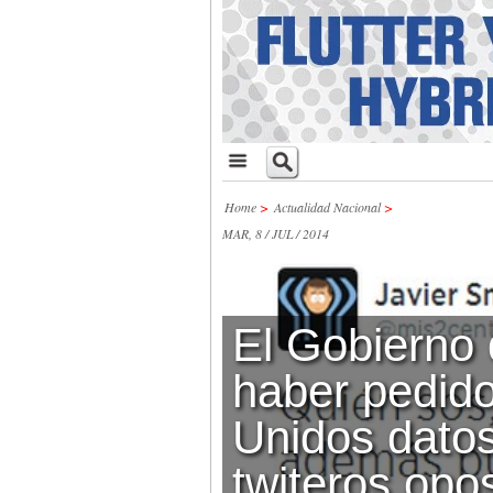
Home
>
Actualidad Nacional
>
MAR, 8 / JUL / 2014
El Gobierno
haber pedid
Unidos dato
twiteros opo