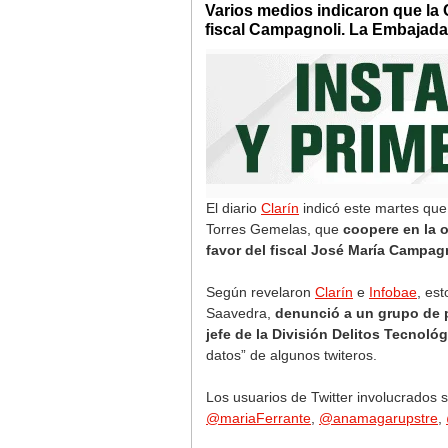
Varios medios indicaron que la C
fiscal Campagnoli. La Embajada 
El diario
Clarín
indicó este martes que 
Torres Gemelas, que
coopere en la o
favor del fiscal José María Campag
Según revelaron
Clarín
e
Infobae
, es
Saavedra,
denunció a un grupo de 
jefe de la División Delitos Tecnológ
datos” de algunos twiteros.
Los usuarios de Twitter involucrados
@mariaFerrante
,
@anamagarupstre
,