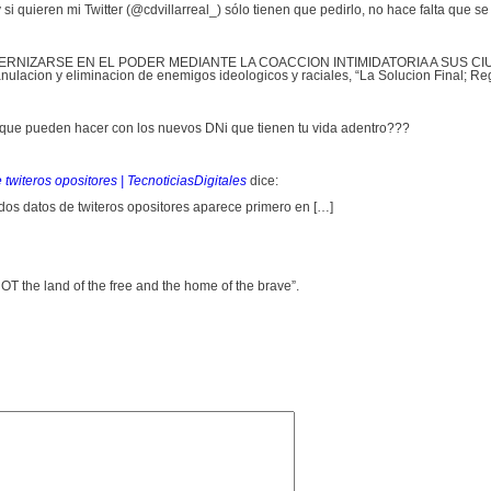
 si quieren mi Twitter (@cdvillarreal_) sólo tienen que pedirlo, no hace falta que s
o: ETERNIZARSE EN EL PODER MEDIANTE LA COACCION INTIMIDATORIA A SUS 
 anulacion y eliminacion de enemigos ideologicos y raciales, “La Solucion Final; 
o que pueden hacer con los nuevos DNi que tienen tu vida adentro???
twiteros opositores | TecnoticiasDigitales
dice:
dos datos de twiteros opositores aparece primero en […]
OT the land of the free and the home of the brave”.