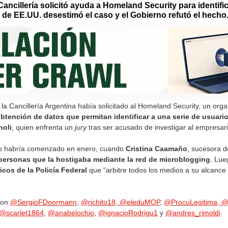
ancillería solicitó ayuda a Homeland Security para identific
de EE.UU. desestimó el caso y el Gobierno refutó el hecho
la Cancillería Argentina había solicitado al Homeland Security, un org
btención de datos que permitan identificar a una serie de usuari
noli
, quien enfrenta un
jury
tras ser acusado de investigar al empresar
to habría comenzado en enero, cuando
Cristina Caamaño
, sucesora d
personas que la hostigaba mediante la red de microblogging
. Lue
icos de la Policía Federal
que “arbitre todos los medios a su alcance 
 son
@SergioFDoormann
,
@richito18,
@eleduMOP
,
@ProcuLegitima,
@
@scarlet1864
,
@anabelochio
,
@ignacioRodrigu1
y
@andres_rimoldi
.