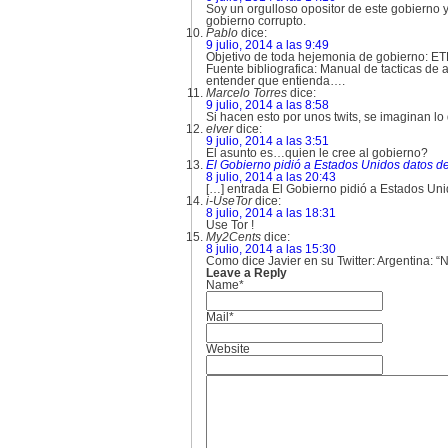
Soy un orgulloso opositor de este gobierno y
gobierno corrupto.
Pablo
dice:
9 julio, 2014 a las 9:49
Objetivo de toda hejemonia de gobiern
Fuente bibliografica: Manual de tacticas de
entender que entienda….
Marcelo Torres
dice:
9 julio, 2014 a las 8:58
Si hacen esto por unos twits, se imaginan l
elver
dice:
9 julio, 2014 a las 3:51
El asunto es…quien le cree al gobierno?
El Gobierno pidió a Estados Unidos datos de 
8 julio, 2014 a las 20:43
[…] entrada El Gobierno pidió a Estados Uni
i-UseTor
dice:
8 julio, 2014 a las 18:31
Use Tor !
My2Cents
dice:
8 julio, 2014 a las 15:30
Como dice Javier en su Twitter: Argentina: “N
Leave a Reply
Name*
Mail*
Website