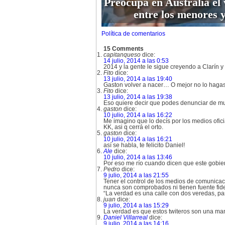
Preocupa en Australia el 
entre los menores y
Política de comentarios
15 Comments
capitanqueso
dice:
14 julio, 2014 a las 0:53
2014 y la gente le sigue creyendo a Clarín y 
Fito
dice:
13 julio, 2014 a las 19:40
Gaston volver a nacer… O mejor no lo hagas
Fito
dice:
13 julio, 2014 a las 19:38
Eso quiere decir que podes denunciar de mu
gaston
dice:
10 julio, 2014 a las 16:22
Me imagino que lo decís por los medios ofici
KK, asi q cerrá el orto.
gaston
dice:
10 julio, 2014 a las 16:21
así se habla, te felicito Daniel!
Ale
dice:
10 julio, 2014 a las 13:46
Por eso me río cuando dicen que este gobie
Pedro
dice:
9 julio, 2014 a las 21:55
Tener el control de los medios de comunicac
nunca son comprobados ni tienen fuente fid
“La verdad es una calle con dos veredas, p
juan
dice:
9 julio, 2014 a las 15:29
La verdad es que estos twiteros son una 
Daniel Villarreal
dice:
9 julio, 2014 a las 14:16