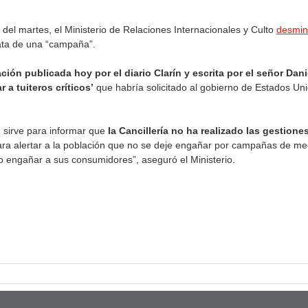
e del martes, el Ministerio de Relaciones Internacionales y Culto
desmint
ata de una “campaña”.
ación publicada hoy por el diario Clarín y escrita por el señor Da
 a tuiteros críticos’
que habría solicitado al gobierno de Estados Unid
 sirve para informar que
la Cancillería no ha realizado las gestione
para alertar a la población que no se deje engañar por campañas de 
o engañar a sus consumidores”, aseguró el Ministerio.
pp