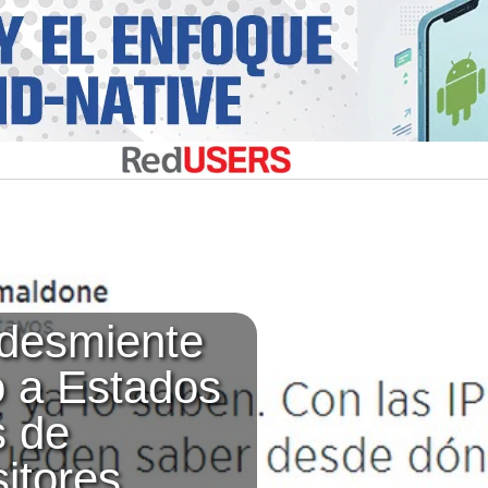
 desmiente
o a Estados
s de
sitores