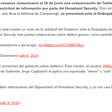
 usuarios comunicaron el 16 de junio una comunicación de Twitter
 solicitud de información por parte del Homeland Security
. Esto si
y, que lleva la defensa de Campanogli,
se presentara ante la Embajad
ó este martes un
scan
de la solicitud del Gobierno ante la Embajada e
 Security sólo presta colaboración sobre delitos graves, como pedofilia
azándonos a las brujas:
pic.twitter.com/S7ZWDCiNcu
FDoormann)
julio 8, 2014
 presiones del gobierno sobre twitteros. Este martes, el usuario
@Mis
e de Gabinete Jorge Capitanich le aplicó una represalia “menor” y “sól
ciben intimaciones del Department of Homeland Security, y yo con un
)
julio 8, 2014