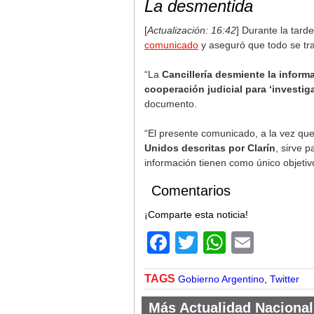
La desmentida
[
Actualización: 16:42
] Durante la tard
comunicado
y aseguró que todo se tr
“La
Cancillería desmiente la inform
cooperación judicial para ‘investigar
documento.
“El presente comunicado, a la vez que
Unidos descritas por Clarín
, sirve 
información tienen como único objetiv
Comentarios
¡Comparte esta noticia!
Facebook
Twitter
WhatsA
Email
TAGS
Gobierno Argentino
,
Twitter
Más Actualidad Nacional