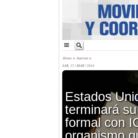
Home
>
Internet
>
SAB, 15 / MAR / 2014
Estados Uni
terminará su
formal con I
organismo q