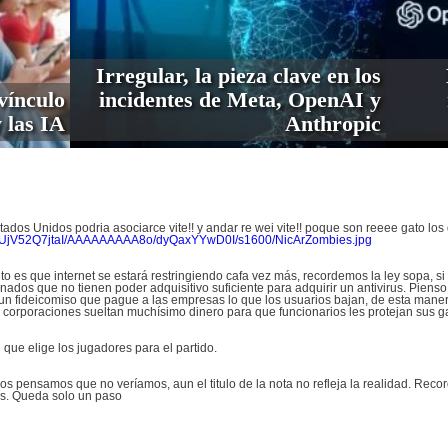
Irregular, la pieza clave en los
vínculo
incidentes de Meta, OpenAI y
 las IA
Anthropic
dos Unidos podria asociarce vite!! y andar re wei vite!! poque son reeee gato los
ViI/UjV52Q7jtaI/AAAAAAAAA8o/dyQaxYYwD0I/s1600/NicArZombies.jpg
o es que internet se estará restringiendo cafa vez más, recordemos la ley sopa, si b
dos que no tienen poder adquisitivo suficiente para adquirir un antivirus. Pienso q
 un fideicomiso que pague a las empresas lo que los usuarios bajan, de esta manera
 corporaciones sueltan muchísimo dinero para que funcionarios les protejan sus g
 que elige los jugadores para el partido.
os pensamos que no veríamos, aun el titulo de la nota no refleja la realidad. Re
yes. Queda solo un paso