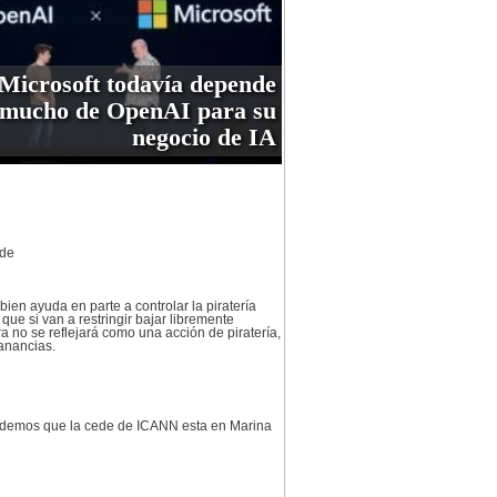
Microsoft todavía depende
mucho de OpenAI para su
negocio de IA
 de
ien ayuda en parte a controlar la piratería
ue si van a restringir bajar libremente
 no se reflejará como una acción de piratería,
anancias.
cordemos que la cede de ICANN esta en Marina