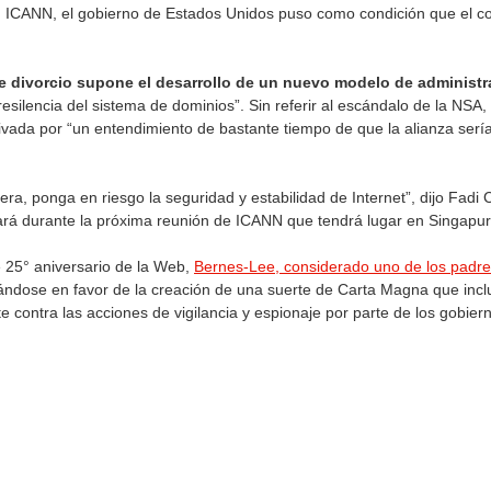
on ICANN, el gobierno de Estados Unidos puso como condición que el c
te divorcio supone el desarrollo de un nuevo modelo de administr
 resilencia del sistema de dominios”. Sin referir al escándalo de la NS
ivada por “un entendimiento de bastante tiempo de que la alianza serí
a, ponga en riesgo la seguridad y estabilidad de Internet”, dijo Fadi
ciará durante la próxima reunión de ICANN que tendrá lugar en Singapur
 25° aniversario de la Web,
Bernes-Lee, considerado uno de los padres
ándose en favor de la creación de una suerte de Carta Magna que inc
 contra las acciones de vigilancia y espionaje por parte de los gobier
pp