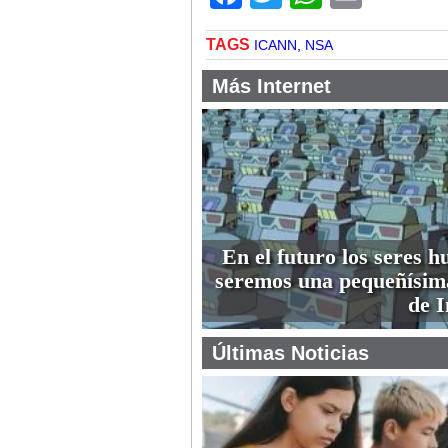
TAGS
ICANN
,
NSA
Más Internet
En el futuro los seres 
seremos una pequeñísim
de I
Últimas Noticias