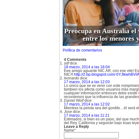
Preocupa en Australia el 
entre los menores y
Política de comentarios
4 Comments
sdf
dice:
18 marzo, 2014 a las 18:04
Eee amigo aguante NIC.AR, con ese vite! Esta
NIC!!!.
http://2.bp.blogspot.com/-0YJlkwhB
leonardo
dice:
17 marzo, 2014 a las 12:03
Lo único que se ve venir con este rompimient
tambien los afecta como usuarios más margina
cualquier información entonces debe existir
recordemos que la influencia de las grandes
Daniel Wolf
dice:
17 marzo, 2014 a las 12:02
Mientras la pelota sea del gordito…él será el
Jose
dice:
17 marzo, 2014 a las 11:21
Estimados, si bien es un paso, del que much
del Rey, California y seguirán bajo esas le
Leave a Reply
Name*