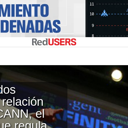
dos
 relación
CANN, el
ue regula