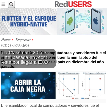
Home
>
Empresas
>
JUE, 28 / AGO / 2008
La Classmate 2.0 de
El ensamblador local de computadoras y servidores fue el
Intel basada en Atom
primer jugador del mercado en traer la mini laptop del
está por llegar a EXO
gigante de los procesadores al país en diciembre del año
pasado.
El ensamblador local de computadoras y servidores fue el