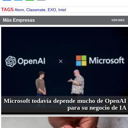
TAGS
Atom
,
Classmate
,
EXO
,
Intel
Más Empresas
VER MÁS
Microsoft todavía depende mucho de OpenAI
para su negocio de IA