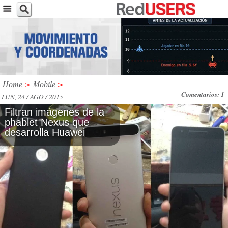
Home
>
Mobile
>
Comentarios: 1
LUN, 24 / AGO / 2015
Filtran imágenes de la
phablet Nexus que
desarrolla Huawei