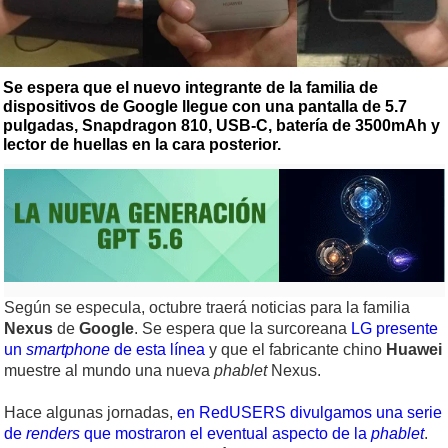
Se espera que el nuevo integrante de la familia de
dispositivos de Google llegue con una pantalla de 5.7
pulgadas, Snapdragon 810, USB-C, batería de 3500mAh y
lector de huellas en la cara posterior.
Según se especula, octubre traerá noticias para la familia
Nexus
de
Google
. Se espera que la surcoreana
LG presente
un
smartphone
de esta línea
y que el fabricante chino
Huawei
muestre al mundo una nueva
phablet
Nexus.
Hace algunas jornadas,
en RedUSERS divulgamos una serie
de
renders
que mostraron el eventual aspecto de la
phablet
.