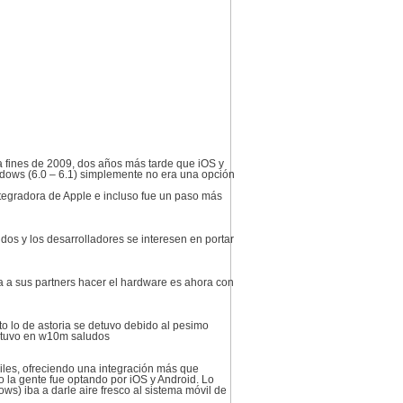
 fines de 2009, dos años más tarde que iOS y
ndows (6.0 – 6.1) simplemente no era una opción
ntegradora de Apple e incluso fue un paso más
dos y los desarrolladores se interesen en portar
ba a sus partners hacer el hardware es ahora con
o lo de astoria se detuvo debido al pesimo
s tuvo en w10m saludos
iles, ofreciendo una integración más que
o la gente fue optando por iOS y Android. Lo
ws) iba a darle aire fresco al sistema móvil de