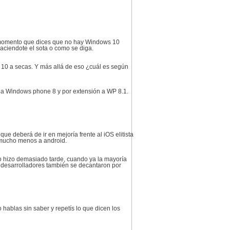
l momento que dices que no hay Windows 10
aciendote el sota o como se diga.
 10 a secas. Y más allá de eso ¿cuál es según
s a Windows phone 8 y por extensión a WP 8.1.
e deberá de ir en mejoría frente al iOS elitista
y mucho menos a android.
lo hizo demasiado tarde, cuando ya la mayoría
s desarrolladores también se decantaron por
ablas sin saber y repetís lo que dicen los