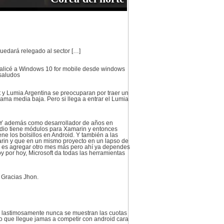
uedará relegado al sector […]
ualicé a Windows 10 for mobile desde windows
 saludos
t y Lumia Argentina se preocuparan por traer un
ma media baja. Pero si llega a entrar el Lumia
O. Y además como desarrollador de años en
tudio tiene módulos para Xamarin y entonces
ne los bolsillos en Android. Y también a las
in y que en un mismo proyecto en un lapso de
 es agregar otro mes más pero ahí ya dependes
 por hoy, Microsoft da todas las herramientas
 Gracias Jhon.
o, lastimosamente nunca se muestran las cuotas
eo que llegue jamas a competir con android cara