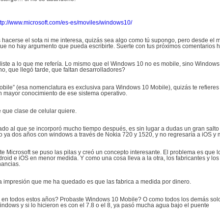
ttp://www.microsoft.com/es-es/moviles/windows10/
 hacerse el sota ni me interesa, quizás sea algo como tú supongo, pero desde e
ue no hay argumento que pueda escribirte. Suerte con tus próximos comentarios h
diste a lo que me refería. Lo mismo que el Windows 10 no es mobile, sino Windows
o, que llegó tarde, que faltan desarrolladores?
bile” (esa nomenclatura es exclusiva para Windows 10 Mobile), quizás te refiere
n mayor conocimiento de ese sistema operativo.
 que clase de celular quiere.
ado al que se incorporó mucho tiempo después, es sin lugar a dudas un gran salto qu
ngo ya dos años con windows a través de Nokia 720 y 1520, y no regresaría a iOS 
Microsoft se puso las pilas y creó un concepto interesante. El problema es que 
roid e iOS en menor medida. Y como una cosa lleva a la otra, los fabricantes y lo
nancias.
 la impresión que me ha quedado es que las fabrica a medida por dinero.
 en todos estos años? Probaste Windows 10 Mobile? O como todos los demás solo h
ows y si lo hicieron es con el 7.8 o el 8, ya pasó mucha agua bajo el puente