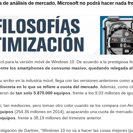
ma de análisis de mercado, Microsoft no podrá hacer nada fr
cil para la versión móvil de Windows 10. De acuerdo a la prestigiosa f
a entre los smartphones de consumo masivo, quedando relegada al
arribo en la industria móvil, llega con las versiones anteriores como 
screta en lo que se refiere a cuota del mercado
. Además, como cif
fueron de
tan solo 5.870.000 equipos
, frente a los 9,03 millones de ig
i, tan mediocres, pero toman otro color cuando se los compara con Andr
quipos
(254,35 millones en 2014), acaparando una cuota de mercado d
 equipos
, frente a 38,19 millones del trimestre anterior.
stigación de Gartner, “Windows 10 no va a hacer las cosas mejores (pa