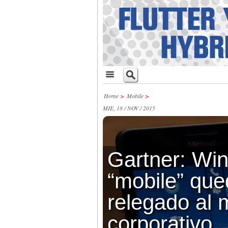
Home
>
Mobile
>
MIE, 18 / NOV / 2015
Gartner: Wi
“mobile” que
relegado al
corporativo