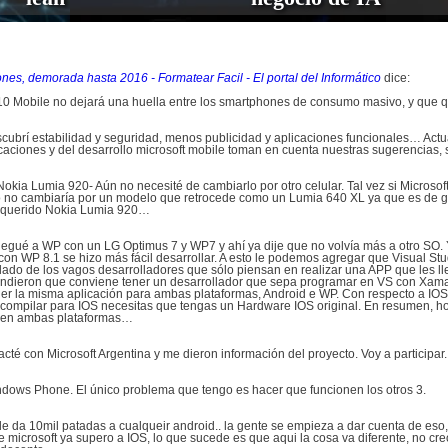
es, demorada hasta 2016 - Formatear Facil - El portal del Informático
dice:
 10 Mobile no dejará una huella entre los smartphones de consumo masivo, y que q
cubrí estabilidad y seguridad, menos publicidad y aplicaciones funcionales… Act
plicaciones y del desarrollo microsoft mobile toman en cuenta nuestras sugerencias,
kia Lumia 920- Aún no necesité de cambiarlo por otro celular. Tal vez si Microsof
ro no cambiaría por un modelo que retrocede como un Lumia 640 XL ya que es de ga
 mi querido Nokia Lumia 920…
 llegué a WP con un LG Optimus 7 y WP7 y ahí ya dije que no volvía más a otro S
a con WP 8.1 se hizo más fácil desarrollar. A esto le podemos agregar que Visual S
 lado de los vagos desarrolladores que sólo piensan en realizar una APP que les lle
dieron que conviene tener un desarrollador que sepa programar en VS con Xamar
 la misma aplicación para ambas plataformas, Android e WP. Con respecto a IOS
ompilar para IOS necesitas que tengas un Hardware IOS original. En resumen, hoy
e en ambas plataformas…
té con Microsoft Argentina y me dieron información del proyecto. Voy a participar.
ndows Phone. El único problema que tengo es hacer que funcionen los otros 3.
e da 10mil patadas a cualqueir android.. la gente se empieza a dar cuenta de es
microsoft ya supero a IOS, lo que sucede es que aqui la cosa va diferente, no cr