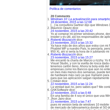
Política de comentarios
28 Comments
Windows 10: La actualización para smartphon
18 diciembre, 2015 a las 12:08
[…] la consultora Gartner dijo que Windows
Mauricio Opazo
dice:
24 noviembre, 2015 a las 20:42
Yo al comprar mi primer windows phone, des
insider y es útil, así los responsables de a
Roberto Bozzacchi
dice:
23 noviembre, 2015 a las 15:32
Ya hace más de dos años que estoy con mi No
Phablet WP a nuestro País, lo pensaría, pe
950 XL ahí sí sería la hora de ir jubilando
Roberto Bozzacchi
dice:
23 noviembre, 2015 a las 15:27
Me encantó la charla de Marcio y rizzhy. Yo
Visual Studio, y con la vuelta de rosca dad
tenemos cartón lleno. Ahora la bola está del
empresas como los Bancos que aún no enten
un mes más menos dos semanas, puede tener
de hardware más caro ya que Xamarin para c
para que las aplicación salgan rápidament
Cristian
dice:
22 noviembre, 2015 a las 11:24
La verdad que no, pero sabes que? Me contac
GAKSoftware
dice:
22 noviembre, 2015 a las 0:48
En una familia de 4 soy el único que usa Wi
Jhon Jairo
dice:
21 noviembre, 2015 a las 7:47
pues mi version beta de windows 10 mobile l
de mercado de latinoamerica donde el SO de 