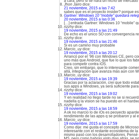
a cara, pero si se hara un nicho de mercado
Jhon Jairo
dice:
21 noviembre, 2015 a las 7:42
sabes que es el proyecto insider? porque es
Gartner: Windows 10 “mobile” quedará releg
20 noviembre, 2015 a las 0:36
[…] entrada Gartner: Windows 10 “mobile” q
rizzhy
dice:
19 noviembre, 2015 a las 21:49
De echo es el unico SO con convergencia re
rizzhy
dice:
19 noviembre, 2015 a las 21:46
Si es un camino muy probable
Marcio_uy
dice:
19 noviembre, 2015 a las 20:12
Arrancó por el ’96 con Windows CE, pero co
uno más que Android, que fue lo que los fab
para competir contra iOS.
Creo, sin embargo, que lo interesante comen
allá, integración que avanza más aún con W
Marcio_uy
dice:
19 noviembre, 2015 a las 19:39
Gracias por la aclaración, creí que todo est
sus apps a Windows, ya será suficiente para
rizzhy
dice:
19 noviembre, 2015 a las 19:02
Y en realidad no llego tarde no se si recue
nadella q la vision se ha puesto en el hardw
rizzhy
dice:
19 noviembre, 2015 a las 18:59
A ok no marcio lo de iOs es peoyecto aparde
rendimiento de las apps q se probaron y al 
Marcio_uy
dice:
19 noviembre, 2015 a las 17:59
Como dije: me gusta el concepto de Microso
interesante con el restante ecosistema de la
mismo pasó con los desarrolladores. Pensé qu
MS, pero como habrás visto días atrás, se 