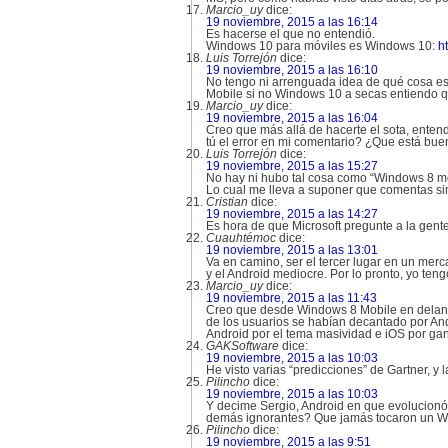
Marcio_uy
dice:
19 noviembre, 2015 a las 16:14
Es hacerse el que no entendió.
Windows 10 para móviles es Windows 10:
h
Luis Torrejón
dice:
19 noviembre, 2015 a las 16:10
No tengo ni arrenguada idea de qué cosa es
Mobile si no Windows 10 a secas entiendo q
Marcio_uy
dice:
19 noviembre, 2015 a las 16:04
Creo que más allá de hacerte el sota, enten
tú el error en mi comentario? ¿Que está buen
Luis Torrejón
dice:
19 noviembre, 2015 a las 15:27
No hay ni hubo tal cosa como “Windows 8 mo
Lo cual me lleva a suponer que comentas si
Cristian
dice:
19 noviembre, 2015 a las 14:27
Es hora de que Microsoft pregunte a la gente
Cuauhtémoc
dice:
19 noviembre, 2015 a las 13:01
Va en camino, ser el tercer lugar en un merc
y el Android mediocre. Por lo pronto, yo te
Marcio_uy
dice:
19 noviembre, 2015 a las 11:43
Creo que desde Windows 8 Mobile en delante 
de los usuarios se habían decantado por And
Android por el tema masividad e iOS por ga
GAKSoftware
dice:
19 noviembre, 2015 a las 10:03
He visto varias “predicciones” de Gartner, y
Pilincho
dice:
19 noviembre, 2015 a las 10:03
Y decime Sergio, Android en que evolucionó
demás ignorantes? Que jamás tocaron un Wind
Pilincho
dice:
19 noviembre, 2015 a las 9:51