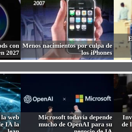
E
ods con
Menos nacimientos por culpa de
en 2027
los iPhones
 la web
Microsoft todavía depende
Inv
de IA la
mucho de OpenAI para su
de 
lean
negocio de IA