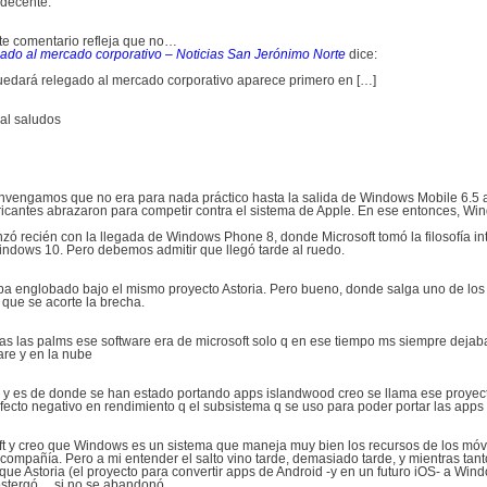
 decente.
te comentario refleja que no…
ado al mercado corporativo – Noticias San Jerónimo Norte
dice:
uedará relegado al mercado corporativo aparece primero en […]
al saludos
nvengamos que no era para nada práctico hasta la salida de Windows Mobile 6.5 a
ricantes abrazaron para competir contra el sistema de Apple. En ese entonces, Wi
zó recién con la llegada de Windows Phone 8, donde Microsoft tomó la filosofía i
indows 10. Pero debemos admitir que llegó tarde al ruedo.
aba englobado bajo el mismo proyecto Astoria. Pero bueno, donde salga uno de los 
 que se acorte la brecha.
rdas las palms ese software era de microsoft solo q en ese tiempo ms siempre deja
are y en la nube
 y es de donde se han estado portando apps islandwood creo se llama ese proyect
efecto negativo en rendimiento q el subsistema q se uso para poder portar las app
ft y creo que Windows es un sistema que maneja muy bien los recursos de los móv
 compañía. Pero a mi entender el salto vino tarde, demasiado tarde, y mientras tant
e Astoria (el proyecto para convertir apps de Android -y en un futuro iOS- a Windo
postergó… si no se abandonó.