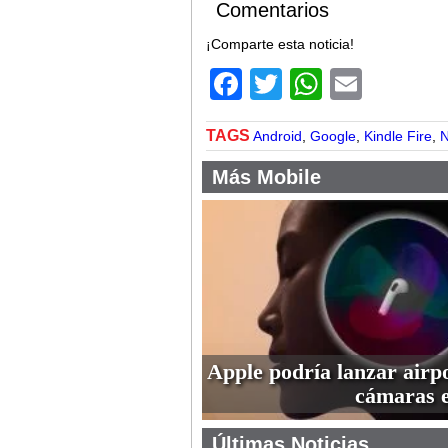
Comentarios
¡Comparte esta noticia!
Facebook
Twitter
WhatsA
Email
TAGS
Android
,
Google
,
Kindle Fire
,
N
Más Mobile
Apple podría lanzar airp
cámaras 
Últimas Noticias