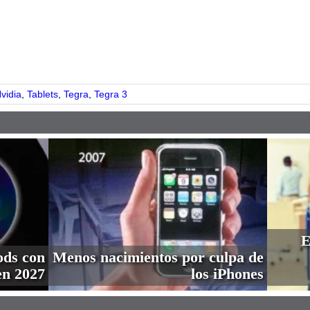
pp
vidia
,
Tablets
,
Tegra
,
Tegra 3
E
ods con
Menos nacimientos por culpa de
en 2027
los iPhones