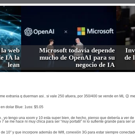
 la web
Microsoft todavía depende
Inv
de IA la
mucho de OpenAI para su
de 
lean
negocio de IA
me extrania q duerman asi.. si vale 250 afuera, por 350/400 se vende en ML 😉 
en dolar Blue: 1uss: $5.05
. yo tengo una xoom y 10 esta super bien, de hecho, pienso que debería a ver de 7 
se me hace ni muy chica para ser “muy portatil” ni lo sufiente grande para ser un
 de 10″ y que incorpore además de Wifi, conexión 3G para estar siempre conectad