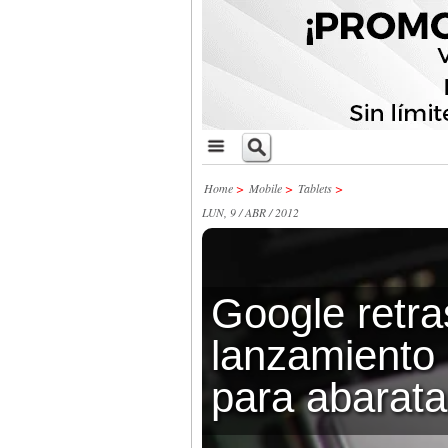
Home
>
Mobile
>
Tablets
>
LUN, 9 / ABR / 2012
Google retra
lanzamiento 
para abarata