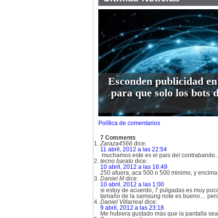
Esconden publicidad en
para que solo los bots 
Política de comentarios
7 Comments
Zaraza4566
dice:
11 abril, 2012 a las 22:54
muchamos este es el pais del contrabando..
tecno barato
dice:
10 abril, 2012 a las 16:49
250 afuera, aca 500 o 500 minimo, y encima 
Daniel M
dice:
10 abril, 2012 a las 1:00
si estoy de acuerdo, 7 pulgadas es muy poco.
tamaño de la samsung note es bueno… pero 7 
Daniel Villarreal
dice:
9 abril, 2012 a las 23:18
Me hubiera gustado más que la pantalla sea