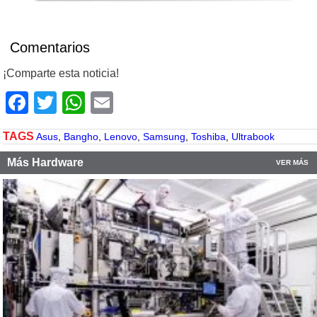
Comentarios
¡Comparte esta noticia!
Facebook
Twitter
WhatsApp
Email
TAGS
Asus
,
Bangho
,
Lenovo
,
Samsung
,
Toshiba
,
Ultrabook
Más Hardware
VER MÁS