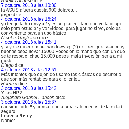
Ramiro Alfonso
dice:
7 octubre, 2013 a las 10:36
la ASUS afuera cuesta 900 dolares…
jorge
dice:
4 octubre, 2013 a las 16:24
yo tengo la hp envy x2 y es un placer, claro que yo la ocupo
solo para estudiar y ver videos, para jugar no sirve, solo es
conveniente para un uso básico..
Nicolas Gagliardo
dice:
4 octubre, 2013 a las 15:41
y si yo le quiero poner windows xp (?) no creo que sean muy
buenas osea llevar 15000 Pesos en la mano que con un que
se te resbale, chau 15.000 pesos, mala inversión seria a mi
gusto..
Diego
dice:
4 octubre, 2013 a las 12:51
Más intentos que dejen de usarse las clásicas de escritorio,
que son más rentables para el cliente…
Horacio
dice:
3 octubre, 2013 a las 15:42
Y las HP?
Alejandro Gabriel Hansen
dice:
3 octubre, 2013 a las 15:37
carisimo todo!!! y pensar que afuera sale menos de la mitad
seguro
Leave a Reply
Name*