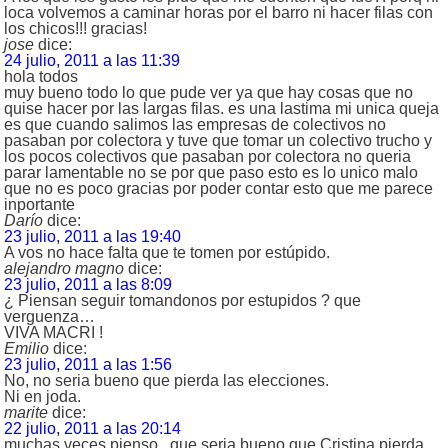
loca volvemos a caminar horas por el barro ni hacer filas con
los chicos!!! gracias!
jose
dice:
24 julio, 2011 a las 11:39
hola todos
muy bueno todo lo que pude ver ya que hay cosas que no
quise hacer por las largas filas. es una lastima mi unica queja
es que cuando salimos las empresas de colectivos no
pasaban por colectora y tuve que tomar un colectivo trucho y
los pocos colectivos que pasaban por colectora no queria
parar lamentable no se por que paso esto es lo unico malo
que no es poco gracias por poder contar esto que me parece
inportante
Darío
dice:
23 julio, 2011 a las 19:40
A vos no hace falta que te tomen por estúpido.
alejandro magno
dice:
23 julio, 2011 a las 8:09
¿ Piensan seguir tomandonos por estupidos ? que
verguenza…
VIVA MACRI !
Emilio
dice:
23 julio, 2011 a las 1:56
No, no seria bueno que pierda las elecciones.
Ni en joda.
marite
dice:
22 julio, 2011 a las 20:14
muchas veces pienso , que seria bueno que Cristina pierda