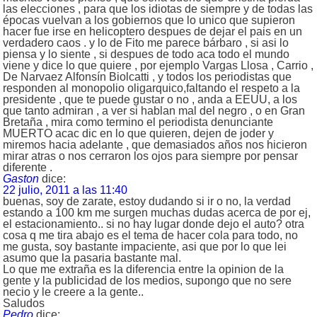
las elecciones , para que los idiotas de siempre y de todas las
épocas vuelvan a los gobiernos que lo unico que supieron
hacer fue irse en helicoptero despues de dejar el pais en un
verdadero caos . y lo de Fito me parece bárbaro , si asi lo
piensa y lo siente , si despues de todo aca todo el mundo
viene y dice lo que quiere , por ejemplo Vargas Llosa , Carrio ,
De Narvaez Alfonsín Biolcatti , y todos los periodistas que
responden al monopolio oligarquico,faltando el respeto a la
presidente , que te puede gustar o no , anda a EEUU, a los
que tanto admiran , a ver si hablan mal del negro , o en Gran
Bretaña , mira como termino el periodista denunciante
MUERTO acac dic en lo que quieren, dejen de joder y
miremos hacia adelante , que demasiados años nos hicieron
mirar atras o nos cerraron los ojos para siempre por pensar
diferente .
Gaston
dice:
22 julio, 2011 a las 11:40
buenas, soy de zarate, estoy dudando si ir o no, la verdad
estando a 100 km me surgen muchas dudas acerca de por ej,
el estacionamiento.. si no hay lugar donde dejo el auto? otra
cosa q me tira abajo es el tema de hacer cola para todo, no
me gusta, soy bastante impaciente, asi que por lo que lei
asumo que la pasaria bastante mal.
Lo que me extraña es la diferencia entre la opinion de la
gente y la publicidad de los medios, supongo que no sere
necio y le creere a la gente..
Saludos
Pedro
dice: