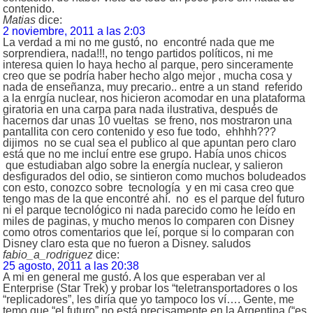
contenido.
Matias
dice:
2 noviembre, 2011 a las 2:03
La verdad a mi no me gustó, no encontré nada que me
sorprendiera, nada!!!, no tengo partidos políticos, ni me
interesa quien lo haya hecho al parque, pero sinceramente
creo que se podría haber hecho algo mejor , mucha cosa y
nada de enseñanza, muy precario.. entre a un stand referido
a la enrgía nuclear, nos hicieron acomodar en una plataforma
giratoria en una carpa para nada ilustrativa, después de
hacernos dar unas 10 vueltas se freno, nos mostraron una
pantallita con cero contenido y eso fue todo, ehhhh???
dijimos no se cual sea el publico al que apuntan pero claro
está que no me incluí entre ese grupo. Había unos chicos
que estudiaban algo sobre la energía nuclear, y salieron
desfigurados del odio, se sintieron como muchos boludeados
con esto, conozco sobre tecnología y en mi casa creo que
tengo mas de la que encontré ahí. no es el parque del futuro
ni el parque tecnológico ni nada parecido como he leído en
miles de paginas, y mucho menos lo comparen con Disney
como otros comentarios que leí, porque si lo comparan con
Disney claro esta que no fueron a Disney. saludos
fabio_a_rodriguez
dice:
25 agosto, 2011 a las 20:38
A mi en general me gustó. A los que esperaban ver al
Enterprise (Star Trek) y probar los “teletransportadores o los
“replicadores”, les diría que yo tampoco los ví…. Gente, me
temo que “el futuro” no está precisamente en la Argentina (“es