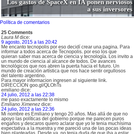
Los gastos de SpaceX en IA ponen nerviosos
a sus inversores
Política de comentarios
25 Comments
Laura M
dice:
9 agosto, 2015 a las 20:42
Me encanto tecnopolis por eso decidí crear una pagina. Para
informar a todos acerca de Tecnopolis. por eso los que
quieran saber mas acerca de ciencia y tecnología. Los invito a
un mundo de ciencia al alcance de todos. De avances
tecnológicos que nos abren la puerta hacia el futuro. Un
mundo de creación artística que nos hace sentir orgullosos
del talento argentino.
Para mayor informacion ingresen al siguiente link.
DIRECCION goo.gl/QLOhTs
emiliano
dice:
24 julio, 2012 a las 22:38
me paso exactamente lo mismo
Emiliano Ximenez
dice:
24 julio, 2012 a las 22:36
Mi nombre es Emiliano y tengo 20 años. Mas allá de que no
apoyo las políticas del gobierno porque me parecen puros
engaños y descaros quiero aclarar que yo le tenia muchísima
expectativa a la muestra y me pareció una de las pocas ideas
bien planteadas. Desde ya, no tenia duda de que iba a estar