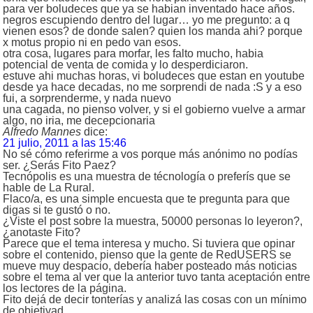
para ver boludeces que ya se habian inventado hace años.
negros escupiendo dentro del lugar… yo me pregunto: a q
vienen esos? de donde salen? quien los manda ahi? porque
x motus propio ni en pedo van esos.
otra cosa, lugares para morfar, les falto mucho, habia
potencial de venta de comida y lo desperdiciaron.
estuve ahi muchas horas, vi boludeces que estan en youtube
desde ya hace decadas, no me sorprendi de nada :S y a eso
fui, a sorprenderme, y nada nuevo
una cagada, no pienso volver, y si el gobierno vuelve a armar
algo, no iria, me decepcionaria
Alfredo Mannes
dice:
21 julio, 2011 a las 15:46
No sé cómo referirme a vos porque más anónimo no podías
ser. ¿Serás Fito Paez?
Tecnópolis es una muestra de técnología o preferís que se
hable de La Rural.
Flaco/a, es una simple encuesta que te pregunta para que
digas si te gustó o no.
¿Viste el post sobre la muestra, 50000 personas lo leyeron?,
¿anotaste Fito?
Parece que el tema interesa y mucho. Si tuviera que opinar
sobre el contenido, pienso que la gente de RedUSERS se
mueve muy despacio, debería haber posteado más noticias
sobre el tema al ver que la anterior tuvo tanta aceptación entre
los lectores de la página.
Fito dejá de decir tonterías y analizá las cosas con un mínimo
de objetivad.