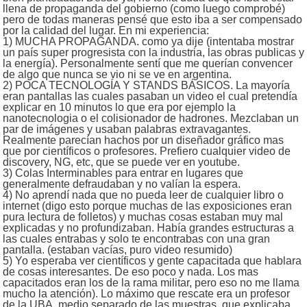
llena de propaganda del gobierno (como luego comprobé)
pero de todas maneras pensé que esto iba a ser compensado
por la calidad del lugar. En mi experiencia:
1) MUCHA PROPAGANDA. como ya dije (intentaba mostrar
un país super progresista con la industria, las obras publicas y
la energía). Personalmente sentí que me querían convencer
de algo que nunca se vio ni se ve en argentina.
2) POCA TECNOLOGÍA Y STANDS BÁSICOS. La mayoría
eran pantallas las cuales pasaban un video el cual pretendía
explicar en 10 minutos lo que era por ejemplo la
nanotecnologia o el colisionador de hadrones. Mezclaban un
par de imágenes y usaban palabras extravagantes.
Realmente parecían hachos por un diseñador gráfico mas
que por científicos o profesores. Prefiero cualquier video de
discovery, NG, etc, que se puede ver en youtube.
3) Colas Interminables para entrar en lugares que
generalmente defraudaban y no valían la espera.
4) No aprendí nada que no pueda leer de cualquier libro o
internet (digo esto porque muchas de las exposiciones eran
pura lectura de folletos) y muchas cosas estaban muy mal
explicadas y no profundizaban. Había grandes estructuras a
las cuales entrabas y solo te encontrabas con una gran
pantalla. (estaban vacías, puro video resumido)
5) Yo esperaba ver científicos y gente capacitada que hablara
de cosas interesantes. De eso poco y nada. Los mas
capacitados eran los de la rama militar, pero eso no me llama
mucho la atención). Lo máximo que rescate era un profesor
de la UBA, medio separado de las muestras, que explicaba