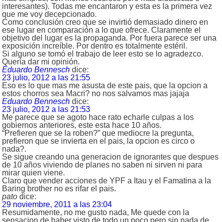
interesantes). Todas me encantaron y esta es la primera vez
que me voy decepcionado.
Como conclusión creo que se invirtió demasiado dinero en
ese lugar en comparación a lo que ofrece. Claramente el
objetivo del lugar es la propaganda. Por fuera parece ser una
exposición increíble. Por dentro es totalmente estéril.
Si alguno se tomó el trabajo de leer esto se lo agradezco.
Quería dar mi opinión.
Eduardo Bennesch
dice:
23 julio, 2012 a las 21:55
Eso es lo que mas me asusta de este pais, que la opcion a
estos chorros sea Macri? no nos salvamos mas jajaja
Eduardo Bennesch
dice:
23 julio, 2012 a las 21:53
Me parece que se agoto hace rato echarle culpas a los
gobiernos anteriores, este esta hace 10 años.
“Prefieren que se la roben?” que mediocre la pregunta,
prefieron que se invierta en el pais, la opcion es circo o
nada?.
Se sigue creando una generacion de ignorantes que despues
de 10 años viviendo de planes no saben ni sirven ni para
mirar quien viene.
Claro que vender acciones de YPF a Itau y el Famatina a la
Baring brother no es rifar el pais.
pato
dice:
29 noviembre, 2011 a las 23:04
Resumidamente, no me gusto nada, Me quede con la
sensacion de haber visto de todo un poco pero sin nada de