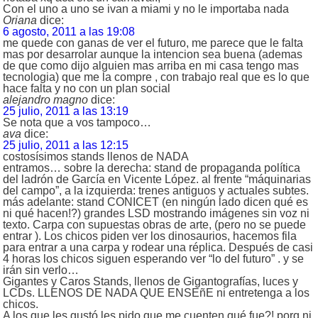
Con el uno a uno se ivan a miami y no le importaba nada
Oriana
dice:
6 agosto, 2011 a las 19:08
me quede con ganas de ver el futuro, me parece que le falta
mas por desarrolar aunque la intencion sea buena (ademas
de que como dijo alguien mas arriba en mi casa tengo mas
tecnologia) que me la compre , con trabajo real que es lo que
hace falta y no con un plan social
alejandro magno
dice:
25 julio, 2011 a las 13:19
Se nota que a vos tampoco…
ava
dice:
25 julio, 2011 a las 12:15
costosísimos stands llenos de NADA
entramos… sobre la derecha: stand de propaganda política
del ladrón de García en Vicente López. al frente “máquinarias
del campo”, a la izquierda: trenes antiguos y actuales subtes.
más adelante: stand CONICET (en ningún lado dicen qué es
ni qué hacen!?) grandes LSD mostrando imágenes sin voz ni
texto. Carpa con supuestas obras de arte, (pero no se puede
entrar ). Los chicos piden ver los dinosaurios, hacemos fila
para entrar a una carpa y rodear una réplica. Después de casi
4 horas los chicos siguen esperando ver “lo del futuro” . y se
irán sin verlo…
Gigantes y Caros Stands, llenos de Gigantografías, luces y
LCDs. LLENOS DE NADA QUE ENSEñE ni entretenga a los
chicos.
A los que les gustó les pido que me cuenten qué fue?! porq ni