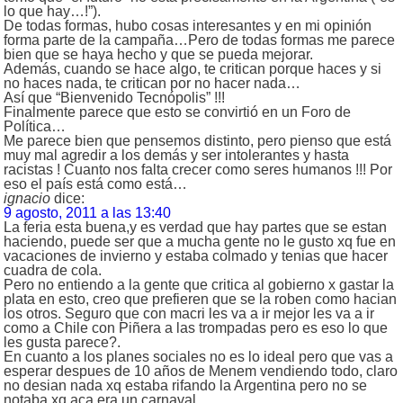
lo que hay…!”).
De todas formas, hubo cosas interesantes y en mi opinión
forma parte de la campaña…Pero de todas formas me parece
bien que se haya hecho y que se pueda mejorar.
Además, cuando se hace algo, te critican porque haces y si
no haces nada, te critican por no hacer nada…
Así que “Bienvenido Tecnópolis” !!!
Finalmente parece que esto se convirtió en un Foro de
Política…
Me parece bien que pensemos distinto, pero pienso que está
muy mal agredir a los demás y ser intolerantes y hasta
racistas ! Cuanto nos falta crecer como seres humanos !!! Por
eso el país está como está…
ignacio
dice:
9 agosto, 2011 a las 13:40
La feria esta buena,y es verdad que hay partes que se estan
haciendo, puede ser que a mucha gente no le gusto xq fue en
vacaciones de invierno y estaba colmado y tenias que hacer
cuadra de cola.
Pero no entiendo a la gente que critica al gobierno x gastar la
plata en esto, creo que prefieren que se la roben como hacian
los otros. Seguro que con macri les va a ir mejor les va a ir
como a Chile con Piñera a las trompadas pero es eso lo que
les gusta parece?.
En cuanto a los planes sociales no es lo ideal pero que vas a
esperar despues de 10 años de Menem vendiendo todo, claro
no desian nada xq estaba rifando la Argentina pero no se
notaba xq aca era un carnaval.,