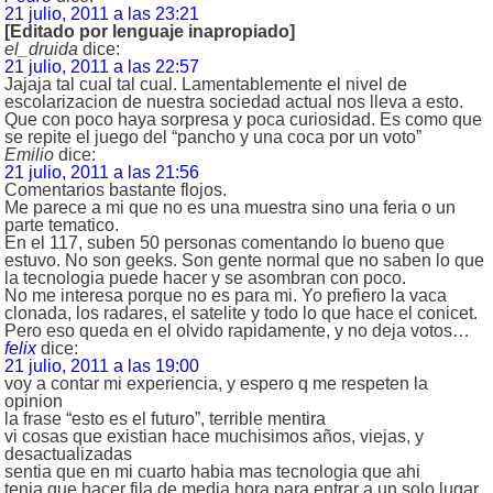
21 julio, 2011 a las 23:21
[Editado por lenguaje inapropiado]
el_druida
dice:
21 julio, 2011 a las 22:57
Jajaja tal cual tal cual. Lamentablemente el nivel de
escolarizacion de nuestra sociedad actual nos lleva a esto.
Que con poco haya sorpresa y poca curiosidad. Es como que
se repite el juego del “pancho y una coca por un voto”
Emilio
dice:
21 julio, 2011 a las 21:56
Comentarios bastante flojos.
Me parece a mi que no es una muestra sino una feria o un
parte tematico.
En el 117, suben 50 personas comentando lo bueno que
estuvo. No son geeks. Son gente normal que no saben lo que
la tecnologia puede hacer y se asombran con poco.
No me interesa porque no es para mi. Yo prefiero la vaca
clonada, los radares, el satelite y todo lo que hace el conicet.
Pero eso queda en el olvido rapidamente, y no deja votos…
felix
dice:
21 julio, 2011 a las 19:00
voy a contar mi experiencia, y espero q me respeten la
opinion
la frase “esto es el futuro”, terrible mentira
vi cosas que existian hace muchisimos años, viejas, y
desactualizadas
sentia que en mi cuarto habia mas tecnologia que ahi
tenia que hacer fila de media hora para entrar a un solo lugar,