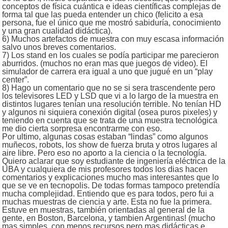
conceptos de física cuántica e ideas científicas complejas de
forma tal que las pueda entender un chico (felicito a esa
persona, fue el único que me mostró sabiduría, conocimiento
y una gran cualidad didáctica).
6) Muchos artefactos de muestra con muy escasa información
salvo unos breves comentarios.
7) Los stand en los cuales se podía participar me parecieron
aburridos. (muchos no eran mas que juegos de video). El
simulador de carrera era igual a uno que jugué en un “play
center”.
8) Hago un comentario que no se si sera trascendente pero
los televisores LED y LSD que vi a lo largo de la muestra en
distintos lugares tenían una resolución terrible. No tenían HD
y algunos ni siquiera conexión digital (osea puros pixeles) y
teniendo en cuenta que se trata de una muestra tecnológica
me dio cierta sorpresa encontrarme con eso.
Por ultimo, algunas cosas estaban “lindas” como algunos
muñecos, robots, los show de fuerza bruta y otros lugares al
aire libre. Pero eso no aporto a la ciencia o la tecnología.
Quiero aclarar que soy estudiante de ingeniería eléctrica de la
UBA y cualquiera de mis profesores todos los dias hacen
comentarios y explicaciones mucho mas interesantes que lo
que se ve en tecnopolis. De todas formas tampoco pretendía
mucha complejidad. Entiendo que es para todos, pero fui a
muchas muestras de ciencia y arte. Esta no fue la primera.
Estuve en muestras, también orientadas al general de la
gente, en Boston, Barcelona, y tambien Argentinas! (mucho
mas simples, con menos recursos pero mas didácticas e