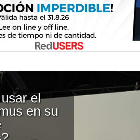
usar el
mus en su
e
s?