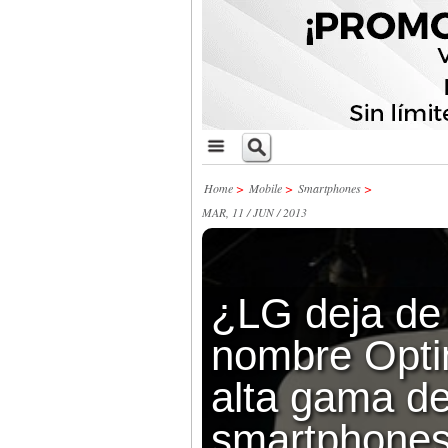
Home
>
Mobile
>
Smartphones
>
MAR, 11 / JUN / 2013
¿LG deja de 
nombre Opti
alta gama d
smartphone