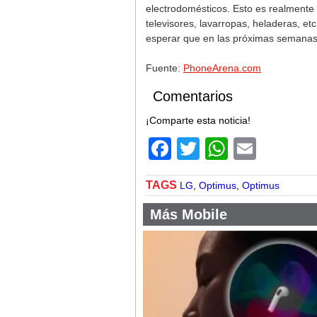
electrodomésticos. Esto es realmente 
televisores, lavarropas, heladeras, e
esperar que en las próximas semanas
Fuente:
PhoneArena.com
Comentarios
¡Comparte esta noticia!
Facebook
Twitter
WhatsA
Email
TAGS
LG
,
Optimus
,
Optimus
Más Mobile