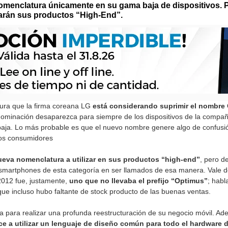
 nomenclatura únicamente en su gama baja de dispositivos.
arán sus productos “High-End”.
gura que la firma coreana LG
está considerando suprimir el nombre
ominación desaparezca para siempre de los dispositivos de la compañía
aja. Lo más probable es que el nuevo nombre genere algo de confusión
los consumidores
ueva nomenclatura a utilizar en sus productos “high-end”
, pero d
s smartphones de esta categoría en ser llamados de esa manera. Vale 
 2012 fue, justamente,
uno que no llevaba el prefijo “Optimus”
; habl
 que incluso hubo faltante de stock producto de las buenas ventas.
a para realizar una profunda reestructuración de su negocio móvil. 
ce a utilizar un lenguaje de diseño común para todo el hardware 