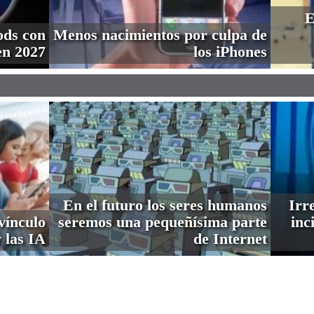
E
ods con
Menos nacimientos por culpa de
en 2027
los iPhones
En el futuro los seres humanos
Irre
vínculo
seremos una pequeñísima parte
inc
 las IA
de Internet