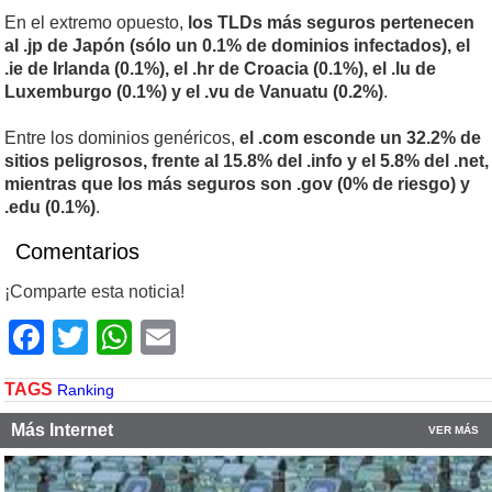
En el extremo opuesto,
los TLDs más seguros pertenecen
al .jp de Japón (sólo un 0.1% de dominios infectados), el
.ie de Irlanda (0.1%), el .hr de Croacia (0.1%), el .lu de
Luxemburgo (0.1%) y el .vu de Vanuatu (0.2%)
.
Entre los dominios genéricos,
el .com esconde un 32.2% de
sitios peligrosos, frente al 15.8% del .info y el 5.8% del .net,
mientras que los más seguros son .gov (0% de riesgo) y
.edu (0.1%)
.
Comentarios
¡Comparte esta noticia!
Facebook
Twitter
WhatsApp
Email
TAGS
Ranking
Más Internet
VER MÁS