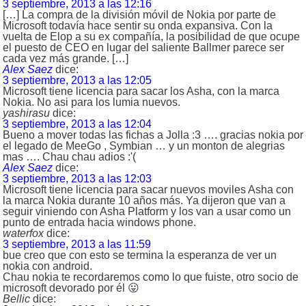
3 septiembre, 2013 a las 12:16
[…] La compra de la división móvil de Nokia por parte de
Microsoft todavía hace sentir su onda expansiva. Con la
vuelta de Elop a su ex compañía, la posibilidad de que ocupe
el puesto de CEO en lugar del saliente Ballmer parece ser
cada vez más grande. […]
Alex Saez
dice:
3 septiembre, 2013 a las 12:05
Microsoft tiene licencia para sacar los Asha, con la marca
Nokia. No asi para los lumia nuevos.
yashirasu
dice:
3 septiembre, 2013 a las 12:04
Bueno a mover todas las fichas a Jolla :3 …. gracias nokia por
el legado de MeeGo , Symbian … y un monton de alegrias
mas …. Chau chau adios :'(
Alex Saez
dice:
3 septiembre, 2013 a las 12:03
Microsoft tiene licencia para sacar nuevos moviles Asha con
la marca Nokia durante 10 años más. Ya dijeron que van a
seguir viniendo con Asha Platform y los van a usar como un
punto de entrada hacia windows phone.
waterfox
dice:
3 septiembre, 2013 a las 11:59
bue creo que con esto se termina la esperanza de ver un
nokia con android.
Chau nokia te recordaremos como lo que fuiste, otro socio de
microsoft devorado por él 😛
Bellic
dice: