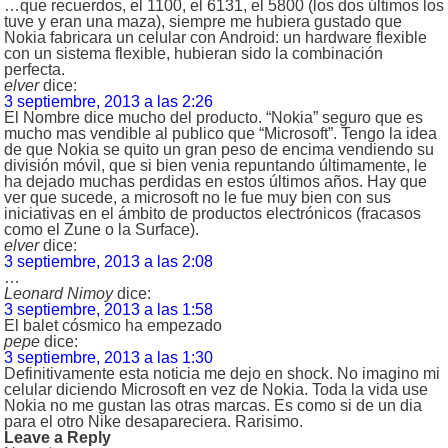
…que recuerdos, el 1100, el 6131, el 5800 (los dos últimos los
tuve y eran una maza), siempre me hubiera gustado que
Nokia fabricara un celular con Android: un hardware flexible
con un sistema flexible, hubieran sido la combinación
perfecta.
elver
dice:
3 septiembre, 2013 a las 2:26
El Nombre dice mucho del producto. “Nokia” seguro que es
mucho mas vendible al publico que “Microsoft”. Tengo la idea
de que Nokia se quito un gran peso de encima vendiendo su
división móvil, que si bien venia repuntando últimamente, le
ha dejado muchas perdidas en estos últimos años. Hay que
ver que sucede, a microsoft no le fue muy bien con sus
iniciativas en el ámbito de productos electrónicos (fracasos
como el Zune o la Surface).
elver
dice:
3 septiembre, 2013 a las 2:08
…
Leonard Nimoy
dice:
3 septiembre, 2013 a las 1:58
El balet cósmico ha empezado
pepe
dice:
3 septiembre, 2013 a las 1:30
Definitivamente esta noticia me dejo en shock. No imagino mi
celular diciendo Microsoft en vez de Nokia. Toda la vida use
Nokia no me gustan las otras marcas. Es como si de un dia
para el otro Nike desapareciera. Rarisimo.
Leave a Reply