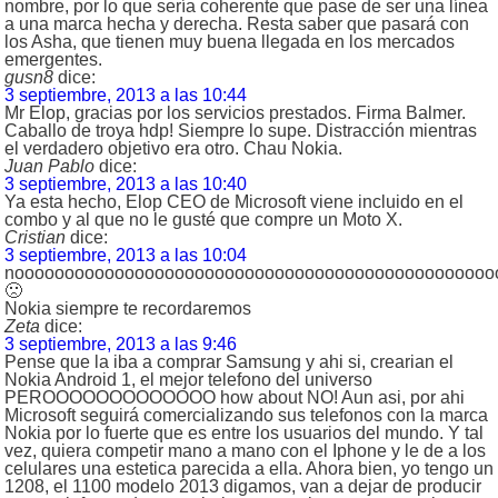
nombre, por lo que sería coherente que pase de ser una línea
a una marca hecha y derecha. Resta saber que pasará con
los Asha, que tienen muy buena llegada en los mercados
emergentes.
gusn8
dice:
3 septiembre, 2013 a las 10:44
Mr Elop, gracias por los servicios prestados. Firma Balmer.
Caballo de troya hdp! Siempre lo supe. Distracción mientras
el verdadero objetivo era otro. Chau Nokia.
Juan Pablo
dice:
3 septiembre, 2013 a las 10:40
Ya esta hecho, Elop CEO de Microsoft viene incluido en el
combo y al que no le gusté que compre un Moto X.
Cristian
dice:
3 septiembre, 2013 a las 10:04
noooooooooooooooooooooooooooooooooooooooooooooooo
🙁
Nokia siempre te recordaremos
Zeta
dice:
3 septiembre, 2013 a las 9:46
Pense que la iba a comprar Samsung y ahi si, crearian el
Nokia Android 1, el mejor telefono del universo
PEROOOOOOOOOOOOO how about NO! Aun asi, por ahi
Microsoft seguirá comercializando sus telefonos con la marca
Nokia por lo fuerte que es entre los usuarios del mundo. Y tal
vez, quiera competir mano a mano con el Iphone y le de a los
celulares una estetica parecida a ella. Ahora bien, yo tengo un
1208, el 1100 modelo 2013 digamos, van a dejar de producir