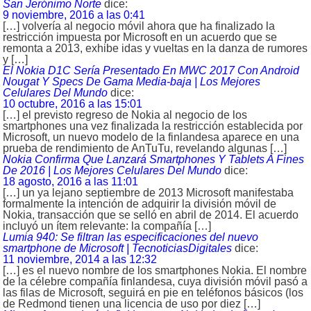
San Jerónimo Norte
dice:
9 noviembre, 2016 a las 0:41
[…] volvería al negocio móvil ahora que ha finalizado la
restricción impuesta por Microsoft en un acuerdo que se
remonta a 2013, exhibe idas y vueltas en la danza de rumores
y […]
El Nokia D1C Sería Presentado En MWC 2017 Con Android
Nougat Y Specs De Gama Media-baja | Los Mejores
Celulares Del Mundo
dice:
10 octubre, 2016 a las 15:01
[…] el previsto regreso de Nokia al negocio de los
smartphones una vez finalizada la restricción establecida por
Microsoft, un nuevo modelo de la finlandesa aparece en una
prueba de rendimiento de AnTuTu, revelando algunas […]
Nokia Confirma Que Lanzará Smartphones Y Tablets A Fines
De 2016 | Los Mejores Celulares Del Mundo
dice:
18 agosto, 2016 a las 11:01
[…] un ya lejano septiembre de 2013 Microsoft manifestaba
formalmente la intención de adquirir la división móvil de
Nokia, transacción que se selló en abril de 2014. El acuerdo
incluyó un ítem relevante: la compañía […]
Lumia 940: Se filtran las especificaciones del nuevo
smartphone de Microsoft | TecnoticiasDigitales
dice:
11 noviembre, 2014 a las 12:32
[…] es el nuevo nombre de los smartphones Nokia. El nombre
de la célebre compañía finlandesa, cuya división móvil pasó a
las filas de Microsoft, seguirá en pie en teléfonos básicos (los
de Redmond tienen una licencia de uso por diez […]