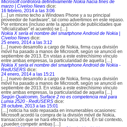
Microsoft controlorá definitivamente Nokia hacia fines de
marzo | Civeloo News
dice:
16 febrero, 2014 a las 3:06
[…] un mismo techo a Windows Phone y a su principal
proveedor de hardware”, tal como advertimos en este repaso.
Por entonces (incluso ante la aparición de publicidades que
“oficializaban” el acuerdo) se […]
Nokia X sería el nombre del smartphone Android de Nokia |
Civeloo News
dice:
25 enero, 2014 a las 3:12
[…] nuevo desarrollo a cargo de Nokia, firma cuya división
móvil ha pasado a manos de Microsoft, según se anunció en
septiembre de 2013. En vistas a este estrechísimo vínculo
entre ambas empresas, la particularidad de aquella […]
Nokia X sería el nombre del smartphone Android de Nokia -
RedUSERS
dice:
24 enero, 2014 a las 15:21
[…] nuevo desarrollo a cargo de Nokia, firma cuya división
móvil ha pasado a manos de Microsoft, según se anunció en
septiembre de 2013. En vistas a este estrechísimo vínculo
entre ambas empresas, la particularidad de aquella […]
Según Qualcomm, Surface 2 no es competencia real para
Lumia 2520 - RedUSERS
dice:
28 octubre, 2013 a las 15:01
[…] noticia ha sido repasada en innumerables ocasiones:
Microsoft acordó la compra de la división móvil de Nokia,
transacción que se hará efectiva hacia 2014. En tal contexto,
¿pueden competir ambas […]