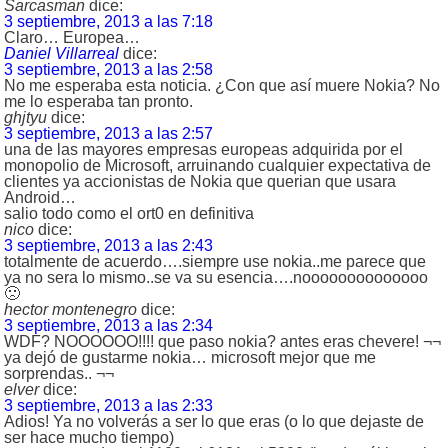
Sarcasman
dice:
3 septiembre, 2013 a las 7:18
Claro… Europea…
Daniel Villarreal
dice:
3 septiembre, 2013 a las 2:58
No me esperaba esta noticia. ¿Con que así muere Nokia? No
me lo esperaba tan pronto.
ghjtyu
dice:
3 septiembre, 2013 a las 2:57
una de las mayores empresas europeas adquirida por el
monopolio de Microsoft, arruinando cualquier expectativa de
clientes ya accionistas de Nokia que querian que usara
Android…
salio todo como el ort0 en definitiva
nico
dice:
3 septiembre, 2013 a las 2:43
totalmente de acuerdo….siempre use nokia..me parece que
ya no sera lo mismo..se va su esencia….noooooooooooooo
🙁
hector montenegro
dice:
3 septiembre, 2013 a las 2:34
WDF? NOOOOOO!!!! que paso nokia? antes eras chevere! ¬¬
ya dejó de gustarme nokia… microsoft mejor que me
sorprendas.. ¬¬
elver
dice:
3 septiembre, 2013 a las 2:33
Adios! Ya no volverás a ser lo que eras (o lo que dejaste de
ser hace mucho tiempo)