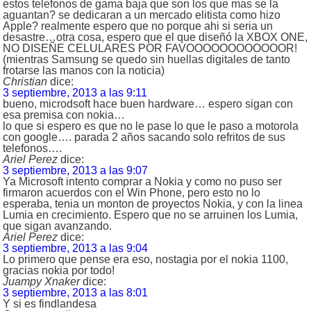
estos telefonos de gama baja que son los que mas se la
aguantan? se dedicaran a un mercado elitista como hizo
Apple? realmente espero que no porque ahi si seria un
desastre…otra cosa, espero que el que diseñó la XBOX ONE,
NO DISEÑE CELULARES POR FAVOOOOOOOOOOOOR!
(mientras Samsung se quedo sin huellas digitales de tanto
frotarse las manos con la noticia)
Christian
dice:
3 septiembre, 2013 a las 9:11
bueno, microdsoft hace buen hardware… espero sigan con
esa premisa con nokia…
lo que si espero es que no le pase lo que le paso a motorola
con google…. parada 2 años sacando solo refritos de sus
telefonos….
Ariel Perez
dice:
3 septiembre, 2013 a las 9:07
Ya Microsoft intento comprar a Nokia y como no puso ser
firmaron acuerdos con el Win Phone, pero esto no lo
esperaba, tenia un monton de proyectos Nokia, y con la linea
Lumia en crecimiento. Espero que no se arruinen los Lumia,
que sigan avanzando.
Ariel Perez
dice:
3 septiembre, 2013 a las 9:04
Lo primero que pense era eso, nostagia por el nokia 1100,
gracias nokia por todo!
Juampy Xnaker
dice:
3 septiembre, 2013 a las 8:01
Y si es findlandesa