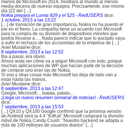
manos de Microsoft en 2014, mostrará al mundo al menos
media docena de nuevos equipos. Precisamente, ese mismo
día (22 del […]
Nokia prepara el Lumia 929 y el 525 - RedUSERS
dice:
1 octubre, 2013 a las 13:22
[…] de transición de gran importancia, Nokia no ha puesto el
pie en el freno. La compañía tiene un acuerdo con Microsoft
para la compra de su división de dispositivos móviles que
podría llevarse a…. Nada parece indicar que lo pactado vaya
a sufrir el rechazo de los accionistas de la empresa de […]
Ariel Mustaine
dice:
8 septiembre, 2013 a las 12:52
Iba a pasar, era obvio.
Ahora resta ver cómo va a seguir Microsoft con esto, porque
muchas aplicaciones de WP que hacían parte de la decisión
de comprar uno eran las de Nokia.
Si eso y otras cosas más Microsoft las deja de lado van a
estar hasta las manos.
Ariel Mustaine
dice:
8 septiembre, 2013 a las 12:47
Google, Microsoft… batata, patata…
¡Llega un nuevo resumen semanal de noticias! - RedUSERS
dice:
7 septiembre, 2013 a las 15:53
[…] QX10 y QX100 Google confirmó que la próxima versión
de Android será la 4.4 "KitKat" Microsoft comprará la división
móvil de Nokia Candy Crush: "Nuestro backend se adapta a
más de 100 millones de usuarios diarios" […]