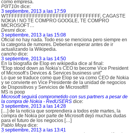
como empresa.
P0lT10n
dice:
3 septiembre, 2013 a las 17:59
WTFFFFFFFFFFFFFFFFFFFFFFFFFFFFFFF, CAGASTE
NOKIA ! NO TE COMPRO GOOGLE, TE COMPRO
MICROSOFT…
Desmi
dice:
3 septiembre, 2013 a las 15:08
Oficial no hay nada. Todo eso se menciona pero siempre en
la categoria de rumores. Deberian esperar antes de ir
actualizando la Wikipedia.
cancho
dice:
3 septiembre, 2013 a las 14:50
En la biografía de Elop en wikipedia dice al final:
“Elop stood down as Nokia’s CEO to become Vice President
of Microsoft’s Devices & Services business unit”
Lo que se traduce como que Elop se va como CEO de Nokia
y se convierte en Vice Presidente de la unidad de negocios
de Dispositivos y Servicios de Microsoft!!!
MS is poop
Microsoft seguirá comprometido con sus partners a pesar de
la compra de Nokia - RedUSERS
dice:
3 septiembre, 2013 a las 14:28
[…] de la noticia que sorprendiera a todos este martes, la
compra de Nokia por parte de Microsoft dejó muchas dudas
para el futuro de los negocios […]
Pablo Moya
dice:
3 septiembre, 2013 a las 13:41