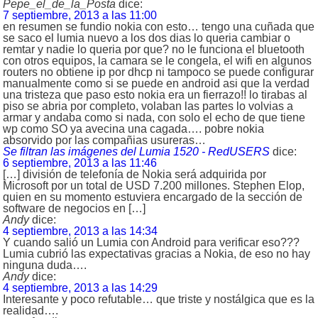
Pepe_el_de_la_Posta
dice:
7 septiembre, 2013 a las 11:00
en resumen se fundio nokia con esto… tengo una cuñada que
se saco el lumia nuevo a los dos dias lo queria cambiar o
remtar y nadie lo queria por que? no le funciona el bluetooth
con otros equipos, la camara se le congela, el wifi en algunos
routers no obtiene ip por dhcp ni tampoco se puede configurar
manualmente como si se puede en android asi que la verdad
una tristeza que paso esto nokia era un fierrazo!! lo tirabas al
piso se abria por completo, volaban las partes lo volvias a
armar y andaba como si nada, con solo el echo de que tiene
wp como SO ya avecina una cagada…. pobre nokia
absorvido por las compañias usureras…
Se filtran las imágenes del Lumia 1520 - RedUSERS
dice:
6 septiembre, 2013 a las 11:46
[…] división de telefonía de Nokia será adquirida por
Microsoft por un total de USD 7.200 millones. Stephen Elop,
quien en su momento estuviera encargado de la sección de
software de negocios en […]
Andy
dice:
4 septiembre, 2013 a las 14:34
Y cuando salió un Lumia con Android para verificar eso???
Lumia cubrió las expectativas gracias a Nokia, de eso no hay
ninguna duda….
Andy
dice:
4 septiembre, 2013 a las 14:29
Interesante y poco refutable… que triste y nostálgica que es la
realidad….