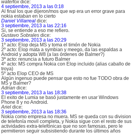
waterfox
dice:
4 septiembre, 2013 a las 0:18
Al final los que dijeron/mos que wp era un error grave para
nokia estaban en lo cierto
Daniel Villarreal
dice:
3 septiembre, 2013 a las 22:16
Si, se entiende a eso me refiero.
Gustavo Sobrales
dice:
3 septiembre, 2013 a las 20:29
1º acto: Elop deja MS y toma el timón de Nokia
2º acto: Elop mata a symbian y meego, da las espaldas a
Android y adopta W8 (a las órdenes de Balmer?)
3ª acto: renuncia a futuro Balmer
4º acto: MS compra Nokia con Elop incluido (alias caballo de
troya)
5º acto Elop CEO de MS
Algún ingenuo puede pensar que esto no fue TODO obra de
MS y Balmer?
Adrian
dice:
3 septiembre, 2013 a las 18:38
El exito de Lumia se basó justamente en usar Windows
Phone 8 y no Android.
Ariel
dice:
3 septiembre, 2013 a las 18:36
Nokia como empresa no muera. MS se queda con su division
de telefonía movil completa, y Nokia sigue con el resto de sus
actividades extra-telefónicas que no son famosas, pero le
permitieron seguir subsistiendo durante los últimos años