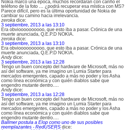
Nokia marco una época, muchos recordaran con cariño el
teléfono de la foto … ¿podrá recuperar esa mística con MS?
Parece difícil, pero es la última oportunidad de Nokia de
cambiar su camino hacia irrelevancia.
zeroka
dice:
3 septiembre, 2013 a las 13:10
Era obvioooooooooo, que esto iba a pasar. Crónica de una
muerte anunciada, Q.E.P.D NOKIA.
zeroka
dice:
3 septiembre, 2013 a las 13:10
Era obvioooooooooo, que esto iba a pasar. Crónica de una
muerte anunciada, Q.E.P.D NOKIA.
Andy
dice:
3 septiembre, 2013 a las 12:28
Tengo un buen concepto del hardware de Microsoft, más no
así del software, ya me imagino un Lumia Starter para
mercados emergentes, capado a más no poder y los Asha
como línea económica y con quién diablos sabe que
engendro mutante dentro….
Andy
dice:
3 septiembre, 2013 a las 12:28
Tengo un buen concepto del hardware de Microsoft, más no
así del software, ya me imagino un Lumia Starter para
mercados emergentes, capado a más no poder y los Asha
como línea económica y con quién diablos sabe que
engendro mutante dentro….
Ballmer postula a Elop como uno de sus posibles
reemplazantes - RedUSERS
dice: