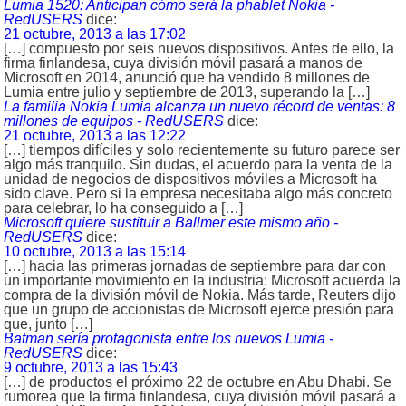
Lumia 1520: Anticipan cómo será la phablet Nokia -
RedUSERS
dice:
21 octubre, 2013 a las 17:02
[…] compuesto por seis nuevos dispositivos. Antes de ello, la
firma finlandesa, cuya división móvil pasará a manos de
Microsoft en 2014, anunció que ha vendido 8 millones de
Lumia entre julio y septiembre de 2013, superando la […]
La familia Nokia Lumia alcanza un nuevo récord de ventas: 8
millones de equipos - RedUSERS
dice:
21 octubre, 2013 a las 12:22
[…] tiempos difíciles y solo recientemente su futuro parece ser
algo más tranquilo. Sin dudas, el acuerdo para la venta de la
unidad de negocios de dispositivos móviles a Microsoft ha
sido clave. Pero si la empresa necesitaba algo más concreto
para celebrar, lo ha conseguido a […]
Microsoft quiere sustituir a Ballmer este mismo año -
RedUSERS
dice:
10 octubre, 2013 a las 15:14
[…] hacia las primeras jornadas de septiembre para dar con
un importante movimiento en la industria: Microsoft acuerda la
compra de la división móvil de Nokia. Más tarde, Reuters dijo
que un grupo de accionistas de Microsoft ejerce presión para
que, junto […]
Batman sería protagonista entre los nuevos Lumia -
RedUSERS
dice:
9 octubre, 2013 a las 15:43
[…] de productos el próximo 22 de octubre en Abu Dhabi. Se
rumorea que la firma finlandesa, cuya división móvil pasará a