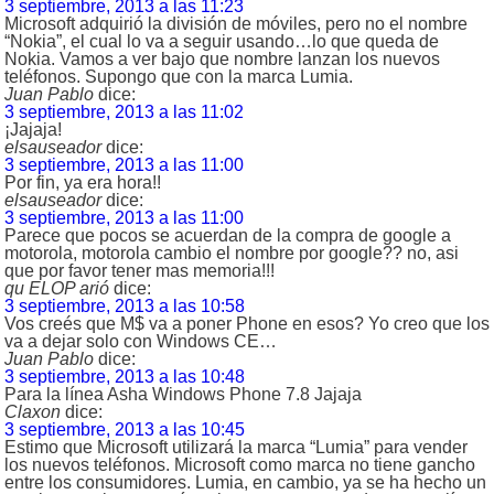
3 septiembre, 2013 a las 11:23
Microsoft adquirió la división de móviles, pero no el nombre
“Nokia”, el cual lo va a seguir usando…lo que queda de
Nokia. Vamos a ver bajo que nombre lanzan los nuevos
teléfonos. Supongo que con la marca Lumia.
Juan Pablo
dice:
3 septiembre, 2013 a las 11:02
¡Jajaja!
elsauseador
dice:
3 septiembre, 2013 a las 11:00
Por fin, ya era hora!!
elsauseador
dice:
3 septiembre, 2013 a las 11:00
Parece que pocos se acuerdan de la compra de google a
motorola, motorola cambio el nombre por google?? no, asi
que por favor tener mas memoria!!!
qu ELOP arió
dice:
3 septiembre, 2013 a las 10:58
Vos creés que M$ va a poner Phone en esos? Yo creo que los
va a dejar solo con Windows CE…
Juan Pablo
dice:
3 septiembre, 2013 a las 10:48
Para la línea Asha Windows Phone 7.8 Jajaja
Claxon
dice:
3 septiembre, 2013 a las 10:45
Estimo que Microsoft utilizará la marca “Lumia” para vender
los nuevos teléfonos. Microsoft como marca no tiene gancho
entre los consumidores. Lumia, en cambio, ya se ha hecho un