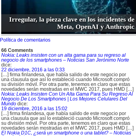
Irregular, la pieza clave en los incidentes de
Meta, OpenAI y Anthropic
Política de comentarios
66 Comments
Nokia: Leaks insisten con un alta gama para su regreso al
negocio de los smartphones – Noticias San Jerónimo Norte
dice:
22 diciembre, 2016 a las 0:33
[…] firma finlandesa, que había salido de este negocio por
una clausula que así lo estableció cuando Microsoft compró
su división móvil. Por otra parte, tenemos en claro que estas
novedades serán mostradas en el MWC 2017, pues HMD […]
Nokia: Leaks Insisten Con Un Alta Gama Para Su Regreso Al
Negocio De Los Smartphones | Los Mejores Celulares Del
Mundo
dice:
19 diciembre, 2016 a las 15:02
[…] firma finlandesa, que había salido de este negocio por
una clausula que así lo estableció cuando Microsoft compró
su división móvil. Por otra parte, tenemos en claro que estas
novedades serán mostradas en el MWC 2017, pues HMD […]
El Nokia D1C, ¿será un smartphone o una tablet? – Noticias