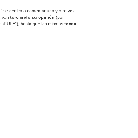
l
” se dedica a comentar una y otra vez
as van
torciendo su opinión
(por
tiesRULE”), hasta que las mismas
tocan