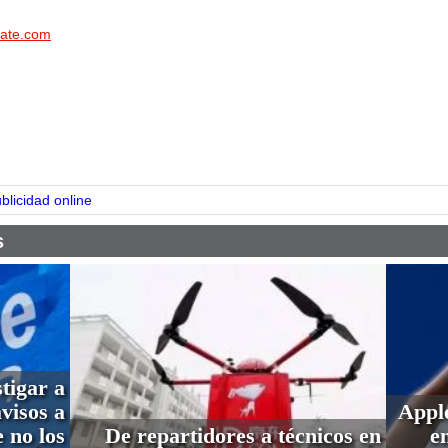
hate.com
pp
blicidad online
s
tigar a
visos a
Apple
 no los
De repartidores a técnicos en
e