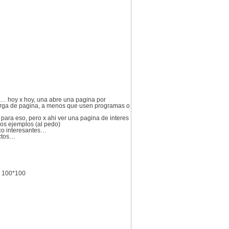
a… hoy x hoy, una abre una pagina por
carga de pagina, a menos que usen programas o
para eso, pero x ahi ver una pagina de interes
os ejemplos (al pedo)
co interesantes…
uctos…
l 100*100