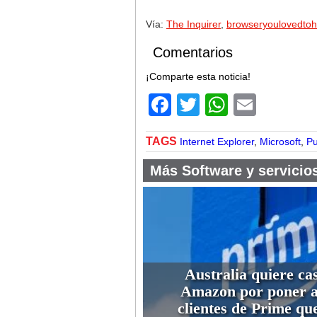
Vía:
The Inquirer
,
browseryoulovedto
Comentarios
¡Comparte esta noticia!
Facebook
Twitter
WhatsA
Email
TAGS
Internet Explorer
,
Microsoft
,
Pu
Más Software y servicio
Australia quiere cas
Amazon por poner a
clientes de Prime que