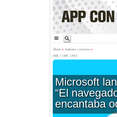
Home
>
Software y servicios
>
SAB, 1 / DIC / 2012
Microsoft lan
“El navegado
encantaba od