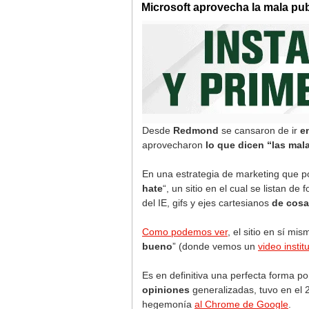
Microsoft aprovecha la mala pub
Desde
Redmond
se cansaron de ir
e
aprovecharon
lo que dicen “las mal
En una estrategia de marketing que p
hate
“, un sitio en el cual se listan de
del IE, gifs y ejes cartesianos
de cosa
Como podemos ver
, el sitio en sí mi
bueno
” (donde vemos un
video instit
Es en definitiva una perfecta forma po
opiniones
generalizadas, tuvo en el
hegemonía
al Chrome de Google
.