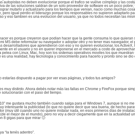
as autopistas no deben evolucionar porque el trafico se vuelve complejo y las cos
ativa de las soluciones saldran de un solo proveedor de software es un poco pobre;
lograr mutarlo y actualizarlo para los tiempos que venian, nacio como muchas co
se, pero igual perdio el liderazgo porque los responsables no supieron adaptarlo p
so y eso tambien es una evolucion del usuario, ya que no todos necesitan las mi
 hacer es porque creyeron que podian hacer que la gente consuma lo que quieran s
ra mi MS debe reformular su navegador o adoptar otro y no tener mas navegador, el
 desarrolladores que aprendieron con eso y no quieren evolucionar, los ActiveX, 
ente en el usuario y no en querer imponerse en el mercado a costo de aprovechar
 la pelea con Linux, Mac, hoy son los sistemas operativos moviles los que muestran
es una realidad, hay tecnologia y conocimiento para hacerlo y pronto sino se dio cu
o estarías dispuesto a pagar por ver esas páginas, y todos tus amigos?
 es muy distinto. Ahora debés notar más las fallas en Chrome y FireFox porque si
solucionarán con el paso del tiempo.
IE10” me gustara mucho también cuando salga para el Windows 7, aunque si no me g
uy interesante la publicidad (lo que no quiere decir que sea buena, de hecho para
 (muy útil cuando uno no quiere instalar nada, en esos primeros días de instalac
(de el mejor de el mundo), pero no voy a decir ciegamente que en la actualidad un 
on 8 gigas para que mirar 🙂
a “la tenés adentro”.