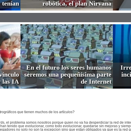
tenían
robótica, el plan Nirvana
En el futuro los seres humanos
Irre
vínculo
seremos una pequeñísima parte
inc
 las IA
de Internet
trográficos que tienen muchos de los artículos?
rds, el problema somos nosotros porque quien no va ha desperdiciar la red de inter
han tenido que evolucionar, como todo evolucionar, quedarse sin mejoras y siempr
avegadores no solo no son la excepcion sino que estan obligados ya que es la red q