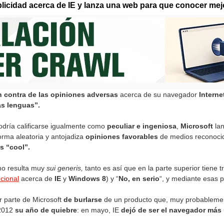
licidad acerca de IE y lanza una web para que conocer mej
n contra de las opiniones adversas
acerca de su navegador
Interne
as lenguas”.
odría calificarse igualmente como
peculiar e ingeniosa
,
Microsoft
lan
 forma aleatoria y antojadiza
opiniones favorables
de medios reconocid
s “cool”.
smo resulta muy
sui generis,
tanto es así que en la parte superior tiene t
ucional
acerca de
IE
y
Windows
8
) y “
No, en serio
“, y mediante esas 
r parte de Microsoft
de burlarse
de un producto que, muy probableme
 2012
su año de quiebre
: en mayo, IE
dejó de ser el navegador má