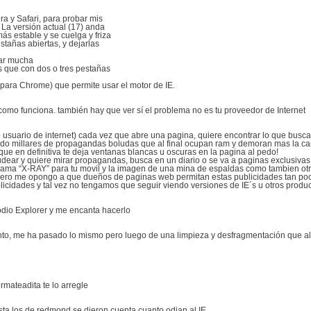
ra y Safari, para probar mis
La versión actual (17) anda
s estable y se cuelga y friza
añas abiertas, y dejarlas
ar mucha
s que con dos o tres pestañas
á para Chrome) que permite usar el motor de IE.
 como funciona. también hay que ver sí el problema no es tu proveedor de Internet
 usuario de internet) cada vez que abre una pagina, quiere encontrar lo que busc
iendo millares de propagandas boludas que al final ocupan ram y demoran mas la 
ue en definitiva te deja ventanas blancas u oscuras en la pagina al pedo!
udear y quiere mirar propagandas, busca en un diario o se va a paginas exclusivas 
rama “X-RAY” para tu movil y la imagen de una mina de espaldas como tambien otr
pero me opongo a que dueños de paginas web permitan estas publicidades tan po
licidades y tal vez no tengamos que seguir viendo versiones de IE´s u otros prod
dio Explorer y me encanta hacerlo
ento, me ha pasado lo mismo pero luego de una limpieza y desfragmentación que a
rmateadita te lo arregle
hasta los de redmond se dieron cuenta cuanto odian al IE