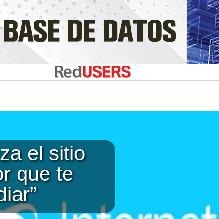
za el sitio
r que te
iar”