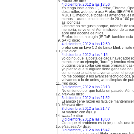
PabloChe
dice:
4 diciembre, 2012 a las 13:56
Yo tengo instalados IE, Firefox, Chrome, Ope
desarrollos web, pero uso Firefox SIEMPRE. 
MUCHO mejor que todas las anteriores, es má
menos… aunque suelo tener de 20 a 100 pest
así por días.
Chrome no me gusta porque, además de us
memoria, se ve en el Administrador de tarea
abre una docena de hilos.
Firefox tiene un plugin (IE TaB, también est
SAYO
dice:
4 diciembre, 2012 a las 12:59
probá con un Live CD de Linux Mint, y fíjate
julio
dice:
4 diciembre, 2012 a las 4:15
yo opino, que la posta de cada navegador (o
mencionar un ejemplo, “tarot”, y termina v
pluggins para cortar con esas propagandas q
yo pienso que si alguien tiene ganas de bol
comun que te salte una ventana con el prog
no me opongo a los avances tecnologicos, 
volvamos a la de antes, webs limpias de pub
rrpp
dice:
3 diciembre, 2012 a las 23:13
No entiendo por qué habla en pasado. Aún o
Maxwell
dice:
3 diciembre, 2012 a las 21:52
El amigo tiene razón es falta de mantenimi
Maxwell
dice:
3 diciembre, 2012 a las 21:47
Al madero con él(IE)!
waterfox
dice:
3 diciembre, 2012 a las 18:00
Creo que el problema es tu pc, quizás una fo
elsauseador
dice:
3 diciembre, 2012 a las 16:47
jajajajajaja me gusto el titulo, parece que 