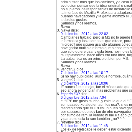
administrar, mas que los caminos, y a caso l
evolucion pensar que la idea original o cre
no supieron los responsables de desarrollo 
la interface de Mozilla Firefox para adaptar
buenos navegadores y la gente atomizo el u
todos los gustos.
Saludos y nos leemos.
Rawa
Rawa
dice:
9 diciembre, 2012 a las 22:02
Cambiar es trabajo, pero si MS no lo puede
informatica y las alternatias que ofrece; pa
microsoft que siguen usando algunos colegas
navegador multiplataforma que piense realm
que solo quiere usar y esta bien; hoy no es
multiplataforma, hace años era una idea, hoy 
La autocritica es un principio, bien por MS.
Saludos y nos leemos.
Rawa
vengar11
dice:
7 diciembre, 2012 a las 10:17
Si no hay publicidad, aunque horrible, cuánt
vengar11
dice:
7 diciembre, 2012 a las 10:06
IE nunca fue el mejor, fue el más usado que
eso ahora evidencian más problemas que se 
ImperiaJOR
dice:
6 diciembre, 2012 a las 7:04
el “IE9” me gusto mucho, y calculo que el “
son pasado ¿o alguien aun los usa?, si es m
manteniendo que el IE9 es un buen navegador
por supuesto que soy fan de otro navegador 
consumo de ram, la verdad ni me e fijado (c
y para eso esta la ram también ¿no? ^-^
retrettee
dice:
5 diciembre, 2012 a las 11:48
Los ex de Netscape le deben estar diciendo y