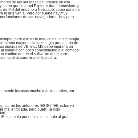
tumbres de las personas peligrosas; en esa
 yo creo que Internet Explorer duro demasiado y
sas de MS del engaño a Netscape, copio parte de
ara lo que venia. Pero por suerte hay muy
smas funciones de sus navegadores, hay para
iempre, pero eso es lo magico de la tecnologia
 problema mayor es la tecnologia propietaria de
las macros de VB, etc.; MS debe migrar a un
 al usuario con poco conocimiento o al comodo
 un camino donde el softwrare debe correr
enta el usuario final el lo pedira.
mplemente los usás mucho más que antes, por
ustaron los anteriores IE8 IE7 IE6, estos ya
se mal enfocada, pero bueh), si sigo
ión)
IE sea malo por que si, en cuanto al gran