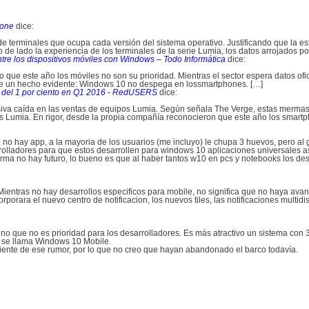
hone
dice:
de terminales que ocupa cada versión del sistema operativo. Justificando que la es
e lado la experiencia de los terminales de la serie Lumia, los datos arrojados por
tre los dispositivos móviles con Windows – Todo Informática
dice:
o que este año los móviles no son su prioridad. Mientras el sector espera datos of
e un hecho evidente: Windows 10 no despega en lossmartphones. […]
 del 1 por ciento en Q1 2016 - RedUSERS
dice:
va caída en las ventas de equipos Lumia. Según señala The Verge, estas mermas
s Lumia. En rigor, desde la propia compañía reconocieron que este año los smartp
o hay app, a la mayoria de los usuarios (me incluyo) le chupa 3 huevos, pero al g
rrolladores para que estos desarrollen para windows 10 aplicaciones universales a
rma no hay futuro, lo bueno es que al haber tantos w10 en pcs y notebooks los de
 Mientras no hay desarrollos especificos para mobile, no significa que no haya ava
rporara el nuevo centro de notificacion, los nuevos tiles, las notificaciones multi
sino que no es prioridad para los desarrolladores. Es más atractivo un sistema con
 se llama Windows 10 Mobile.
guiente de ese rumor, por lo que no creo que hayan abandonado el barco todavía.