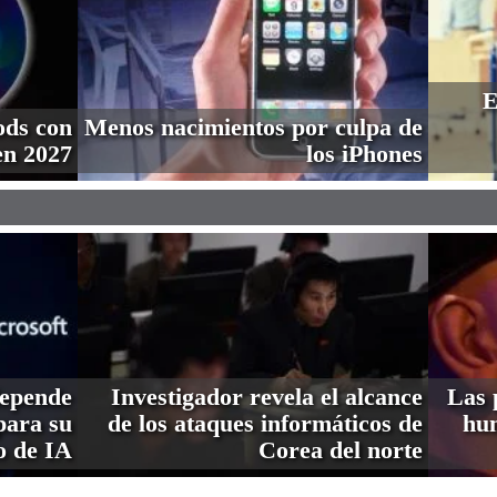
E
ods con
Menos nacimientos por culpa de
en 2027
los iPhones
depende
Investigador revela el alcance
Las 
ara su
de los ataques informáticos de
hum
o de IA
Corea del norte