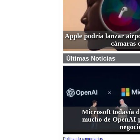
Apple podría lanzar airp
cámaras 
Últimas Noticias
Microsoft todavía 
mucho de OpenAI p
negoci
Política de comentarios