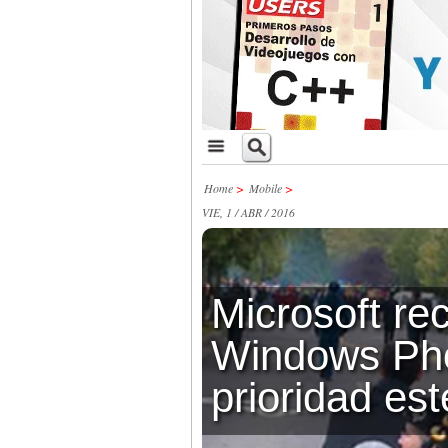
Home
>
Mobile
>
VIE, 1 / ABR / 2016
Microsoft re
Windows Ph
prioridad es