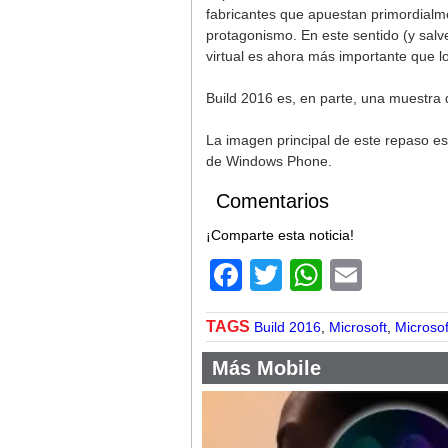
fabricantes que apuestan primordialme
protagonismo. En este sentido (y salv
virtual es ahora más importante que lo
Build 2016 es, en parte, una muestr
La imagen principal de este repaso es 
de Windows Phone.
Comentarios
¡Comparte esta noticia!
Facebook
Twitter
WhatsA
Email
TAGS
Build 2016
,
Microsoft
,
Microsof
Más Mobile