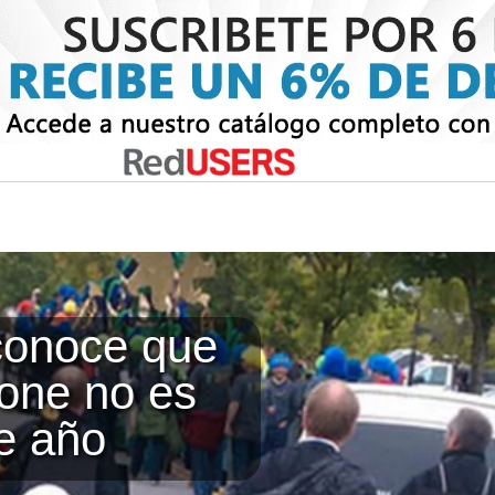
conoce que
one no es
te año