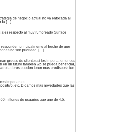
trategia de negocio actual no va enfocada al
 la […]
iciales respecto al muy rumoreado Surface
 responden principalmente al hecho de que
hones no son prioridad. […]
ran grueso de clientes si les importa, entonces
si en un futuro tambien wp se pueda beneficiar,
sarrolladores pueden tener mas predisposición
nces importantes.
dispositivo, etc. Digamos mas novedades que las
 300 millones de usuarios que uno de 4,5.