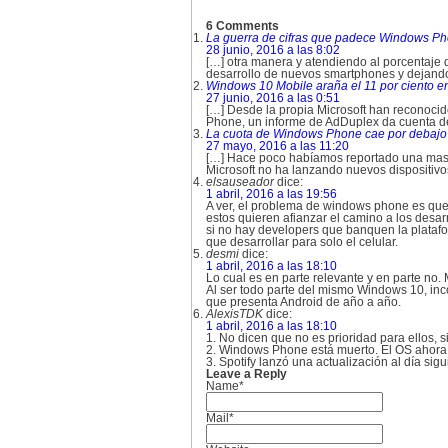
6 Comments
La guerra de cifras que padece Windows P
28 junio, 2016 a las 8:02
[…] otra manera y atendiendo al porcentaje 
desarrollo de nuevos smartphones y dejando d
Windows 10 Mobile araña el 11 por ciento en
27 junio, 2016 a las 0:51
[…] Desde la propia Microsoft han reconocid
Phone, un informe de AdDuplex da cuenta d
La cuota de Windows Phone cae por debajo
27 mayo, 2016 a las 11:20
[…] Hace poco habíamos reportado una masi
Microsoft no ha lanzando nuevos dispositivo
elsauseador
dice:
1 abril, 2016 a las 19:56
A ver, el problema de windows phone es que n
estos quieren afianzar el camino a los desa
si no hay developers que banquen la platafo
que desarrollar para solo el celular.
desmi
dice:
1 abril, 2016 a las 18:10
Lo cual es en parte relevante y en parte no.
Al ser todo parte del mismo Windows 10, inco
que presenta Android de año a año.
AlexisTDK
dice:
1 abril, 2016 a las 18:10
1. No dicen que no es prioridad para ellos, 
2. Windows Phone está muerto. El OS ahora
3. Spotify lanzó una actualización al día si
Leave a Reply
Name*
Mail*