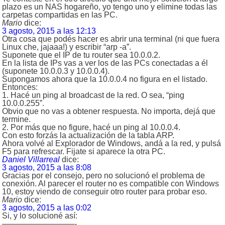
plazo es un NAS hogareño, yo tengo uno y elimine todas las
carpetas compartidas en las PC.
Mario
dice:
3 agosto, 2015 a las 12:13
Otra cosa que podés hacer es abrir una terminal (ni que fuera
Linux che, jajaaa!) y escribir “arp -a”.
Suponete que el IP de tu router sea 10.0.0.2.
En la lista de IPs vas a ver los de las PCs conectadas a él
(suponete 10.0.0.3 y 10.0.0.4).
Supongamos ahora que la 10.0.0.4 no figura en el listado.
Entonces:
1. Hacé un ping al broadcast de la red. O sea, “ping
10.0.0.255”.
Obvio que no vas a obtener respuesta. No importa, dejá que
termine.
2. Por más que no figure, hacé un ping al 10.0.0.4.
Con esto forzás la actualización de la tabla ARP.
Ahora volvé al Explorador de Windows, andá a la red, y pulsá
F5 para refrescar. Fijate si aparece la otra PC.
Daniel Villarreal
dice:
3 agosto, 2015 a las 8:08
Gracias por el consejo, pero no solucionó el problema de
conexión. Al parecer el router no es compatible con Windows
10, estoy viendo de conseguir otro router para probar eso.
Mario
dice:
3 agosto, 2015 a las 0:02
Si, y lo solucioné así:
—————————-