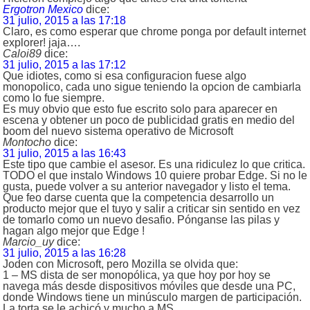
Ergotron Mexico
dice:
31 julio, 2015 a las 17:18
Claro, es como esperar que chrome ponga por default internet
explorer! jaja….
Caloi89
dice:
31 julio, 2015 a las 17:12
Que idiotes, como si esa configuracion fuese algo
monopolico, cada uno sigue teniendo la opcion de cambiarla
como lo fue siempre.
Es muy obvio que esto fue escrito solo para aparecer en
escena y obtener un poco de publicidad gratis en medio del
boom del nuevo sistema operativo de Microsoft
Montocho
dice:
31 julio, 2015 a las 16:43
Este tipo que cambie el asesor. Es una ridiculez lo que critica.
TODO el que instalo Windows 10 quiere probar Edge. Si no le
gusta, puede volver a su anterior navegador y listo el tema.
Que feo darse cuenta que la competencia desarrollo un
producto mejor que el tuyo y salir a criticar sin sentido en vez
de tomarlo como un nuevo desafio. Pónganse las pilas y
hagan algo mejor que Edge !
Marcio_uy
dice:
31 julio, 2015 a las 16:28
Joden con Microsoft, pero Mozilla se olvida que:
1 – MS dista de ser monopólica, ya que hoy por hoy se
navega más desde dispositivos móviles que desde una PC,
donde Windows tiene un minúsculo margen de participación.
La torta se le achicó y mucho a MS.