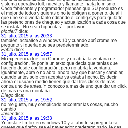
sistema operativo full, nuevito y flamante, haría lo mismo.
Cada fabricante y programador piensan que SU producto es
el mejor de todos y quieras o no te obligan a ponerlo, de allí
que uno se divierta tanto editando el config.sys para quitarle
las pretenciones de chequeo y actualización a cada cosa que
se instala. No sean hipócritas….por favor.
plottier7
dice:
31 julio, 2015 a las 20:33
también, actualice a windows 10 y cuando abrí crome me
pregunto si quería que sea predeterminado.
Pablo
dice:
31 julio, 2015 a las 19:57
Mi experiencia fué con Chrome, y no abría la ventana de
configuración. Te ponia un texto que decía que tenías que
hacerlo desde configuración, pero no abría la ventana.
Igualmente, abra o no abra, ahora hay que buscar y cambiar,
cuando antes solo con aceptar ya estaba hecho. Es decir
ahora el usuario medio tienen que dar tres clicks de mas
contra uno de antes. Y conozco a mas de uno que dar un click
de mas es una montaña.
Diego
dice:
31 julio, 2015 a las 19:52
no me gusta, muy complicado encontrar las cosas, mucho
cambio
Javier
dice:
31 julio, 2015 a las 19:38
Yo instale firefox en windows 10 y al abrirlo si pregunta si
queres que firefox sea el navegador predeterminado, le das