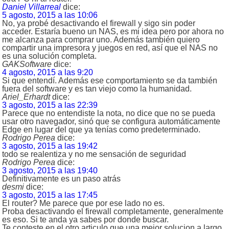
Daniel Villarreal
dice:
5 agosto, 2015 a las 10:06
No, ya probé desactivando el firewall y sigo sin poder
acceder. Estaría bueno un NAS, es mi idea pero por ahora no
me alcanza para comprar uno. Además también quiero
compartir una impresora y juegos en red, así que el NAS no
es una solución completa.
GAKSoftware
dice:
4 agosto, 2015 a las 9:20
Si que entendí. Además ese comportamiento se da también
fuera del software y es tan viejo como la humanidad.
Ariel_Erhardt
dice:
3 agosto, 2015 a las 22:39
Parece que no entendiste la nota, no dice que no se pueda
usar otro navegador, sinó que se configura automáticamente
Edge en lugar del que ya tenías como predeterminado.
Rodrigo Perea
dice:
3 agosto, 2015 a las 19:42
todo se realentiza y no me sensación de seguridad
Rodrigo Perea
dice:
3 agosto, 2015 a las 19:40
Definitivamente es un paso atrás
desmi
dice:
3 agosto, 2015 a las 17:45
El router? Me parece que por ese lado no es.
Proba desactivando el firewall completamente, generalmente
es eso. Si te anda ya sabes por donde buscar.
Te conteste en el otro articulo que una mejor solucion a largo