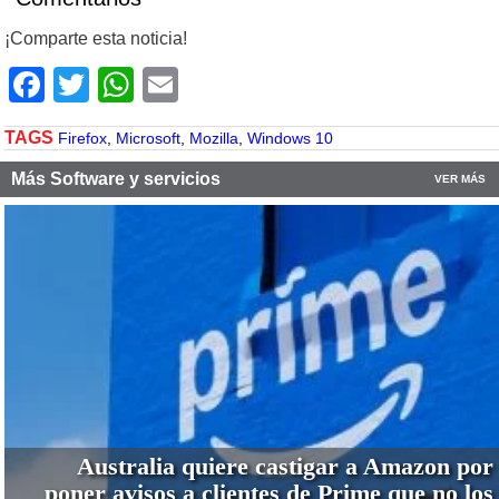
¡Comparte esta noticia!
Facebook
Twitter
WhatsApp
Email
TAGS
Firefox
,
Microsoft
,
Mozilla
,
Windows 10
Más Software y servicios
VER MÁS
Australia quiere castigar a Amazon por
poner avisos a clientes de Prime que no los