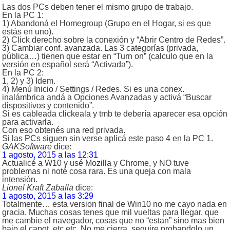
Las dos PCs deben tener el mismo grupo de trabajo.
En la PC 1:
1) Abandoná el Homegroup (Grupo en el Hogar, si es que
estás en uno).
2) Click derecho sobre la conexión y “Abrir Centro de Redes”.
3) Cambiar conf. avanzada. Las 3 categorías (privada,
pública…) tienen que estar en “Turn on” (calculo que en la
versión en español será “Activada”).
En la PC 2:
1, 2) y 3) Idem.
4) Menú Inicio / Settings / Redes. Si es una conex.
inalámbrica andá a Opciones Avanzadas y activá “Buscar
dispositivos y contenido”.
Si es cableada clickeala y tmb te debería aparecer esa opción
para activarla.
Con eso obtenés una red privada.
Si las PCs siguen sin verse aplicá este paso 4 en la PC 1.
GAKSoftware
dice:
1 agosto, 2015 a las 12:31
Actualicé a W10 y usé Mozilla y Chrome, y NO tuve
problemas ni noté cosa rara. Es una queja con mala
intensión.
Lionel Kraft Zaballa
dice:
1 agosto, 2015 a las 3:29
Totalmente… esta version final de Win10 no me cayo nada en
gracia. Muchas cosas tenes que mil vueltas para llegar, que
me cambie el navegador, cosas que no “estan” sino mas bien
bajo el capot, etc etc. No me cierra, seguire probandolo un