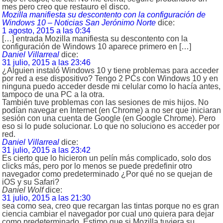
mes pero creo que restauro el disco.
Mozilla manifiesta su descontento con la configuración de
Windows 10 – Noticias San Jerónimo Norte
dice:
1 agosto, 2015 a las 0:34
[…] entrada Mozilla manifiesta su descontento con la
configuración de Windows 10 aparece primero en […]
Daniel Villarreal
dice:
31 julio, 2015 a las 23:46
¿Alguien instaló Windows 10 y tiene problemas para acceder
por red a ese dispositivo? Tengo 2 PCs con Windows 10 y en
ninguna puedo acceder desde mi celular como lo hacía antes,
tampoco de una PC a la otra.
También tuve problemas con las sesiones de mis hijos. No
podían navegar en Internet (en Chrome) a no ser que iniciaran
sesión con una cuenta de Google (en Google Chrome). Pero
eso si lo pude solucionar. Lo que no soluciono es acceder por
red.
Daniel Villarreal
dice:
31 julio, 2015 a las 23:42
Es cierto que lo hicieron un pelín más complicado, solo dos
clicks más, pero por lo menos se puede predefinir otro
navegador como predeterminado ¿Por qué no se quejan de
iOS y su Safari?
Daniel Wolf
dice:
31 julio, 2015 a las 21:30
sea como sea, creo que recargan las tintas porque no es gran
ciencia cambiar el navegador por cual uno quiera para dejar
como predeterminado. Estimo que si Mozilla tuviera su