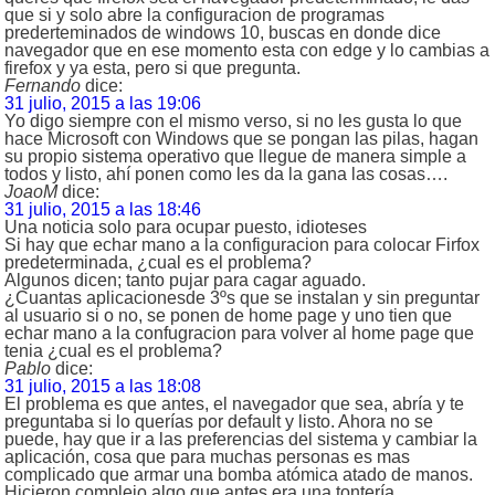
que si y solo abre la configuracion de programas
prederteminados de windows 10, buscas en donde dice
navegador que en ese momento esta con edge y lo cambias a
firefox y ya esta, pero si que pregunta.
Fernando
dice:
31 julio, 2015 a las 19:06
Yo digo siempre con el mismo verso, si no les gusta lo que
hace Microsoft con Windows que se pongan las pilas, hagan
su propio sistema operativo que llegue de manera simple a
todos y listo, ahí ponen como les da la gana las cosas….
JoaoM
dice:
31 julio, 2015 a las 18:46
Una noticia solo para ocupar puesto, idioteses
Si hay que echar mano a la configuracion para colocar Firfox
predeterminada, ¿cual es el problema?
Algunos dicen; tanto pujar para cagar aguado.
¿Cuantas aplicacionesde 3ºs que se instalan y sin preguntar
al usuario si o no, se ponen de home page y uno tien que
echar mano a la confugracion para volver al home page que
tenia ¿cual es el problema?
Pablo
dice:
31 julio, 2015 a las 18:08
El problema es que antes, el navegador que sea, abría y te
preguntaba si lo querías por default y listo. Ahora no se
puede, hay que ir a las preferencias del sistema y cambiar la
aplicación, cosa que para muchas personas es mas
complicado que armar una bomba atómica atado de manos.
Hicieron complejo algo que antes era una tontería