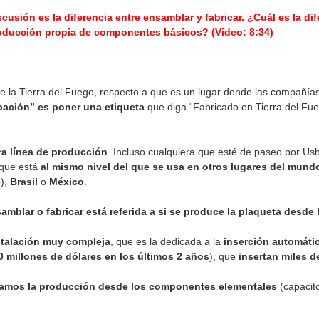
cusión es la diferencia entre ensamblar y fabricar. ¿Cuál es la di
roducción propia de componentes básicos? (Video: 8:34)
la Tierra del Fuego, respecto a que es un lugar donde las compañía
pación” es poner una etiqueta
que diga “Fabricado en Tierra del Fue
ra línea de producción
. Incluso cualquiera que esté de paseo por Ush
que está
al mismo nivel del que se usa en otros lugares del mun
o),
Brasil
o
México
.
samblar o fabricar está referida a si se produce la plaqueta desd
talación muy compleja
, que es la dedicada a la
inserción automáti
0 millones de dólares en los últimos 2 años
), que
insertan miles 
mos la producción desde los componentes elementales
(capacito