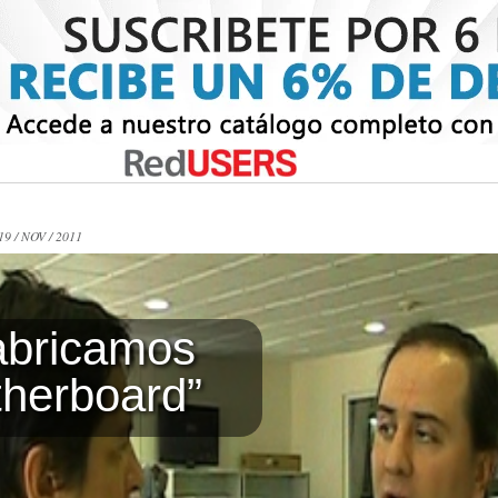
 19 / NOV / 2011
abricamos
therboard”