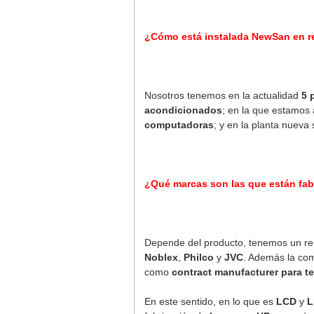
¿Cómo está instalada NewSan en rel
Nosotros tenemos en la actualidad
5 p
acondicionados
; en la que estamos 
computadoras
; y en la planta nuev
¿Qué marcas son las que están fab
Depende del producto, tenemos un r
Noblex
,
Philco
y
JVC
. Además la c
como
contract manufacturer para t
En este sentido, en lo que es
LCD
y
L