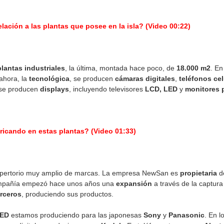
ación a las plantas que posee en la isla? (Video 00:22)
lantas industriales
, la última, montada hace poco, de
18.000 m2
. E
ahora, la
tecnológica
, se producen
cámaras digitales
,
teléfonos cel
a se producen
displays
, incluyendo televisores
LCD, LED
y
monitores 
ricando en estas plantas? (Video 01:33)
epertorio muy amplio de marcas. La empresa NewSan es
propietaria
d
ompañía empezó hace unos años una
expansión
a través de la captura
erceros
, produciendo sus productos.
ED
estamos produciendo para las japonesas
Sony
y
Panasonic
. En 