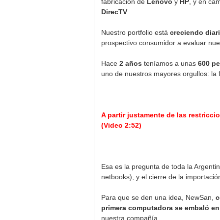
fabricación de
Lenovo
y
HP
, y en cá
DirecTV
.
Nuestro portfolio está
creciendo diar
prospectivo consumidor a evaluar nue
Hace
2 años
teníamos a unas
600 pe
uno de nuestros mayores orgullos: la
A partir justamente de las restric
(Video 2:52)
Esa es la pregunta de toda la Argenti
netbooks), y el cierre de la importaci
Para que se den una idea, NewSan,
c
primera computadora se embaló en
nuestra compañía.