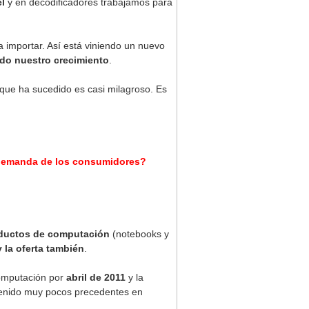
el
y en decodificadores trabajamos para
ra importar. Así está viniendo un nuevo
do nuestro crecimiento
.
o que ha sucedido es casi milagroso. Es
la demanda de los consumidores?
oductos de computación
(notebooks y
 la oferta también
.
computación por
abril de 2011
y la
tenido muy pocos precedentes en