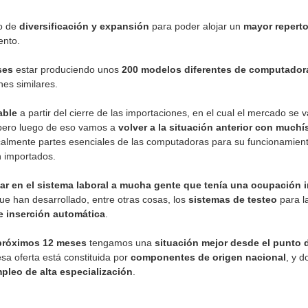
o de
diversificación y expansión
para poder alojar un
mayor reperto
ento.
ses
estar produciendo unos
200 modelos diferentes de computadora
es similares.
able
a partir del cierre de las importaciones, en el cual el mercado se 
 pero luego de eso vamos a
volver a la situación anterior con much
almente partes esenciales de las computadoras para su funcionamien
 importados.
ar en el sistema laboral a mucha gente que tenía una ocupación i
ue han desarrollado, entre otras cosas, los
sistemas de testeo
para l
e inserción automática
.
próximos 12 meses
tengamos una
situación mejor desde el punto d
sa oferta está constituida por
componentes de origen nacional
, y 
mpleo de alta especialización
.