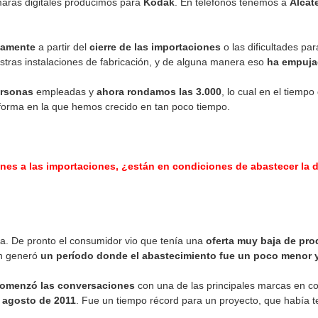
maras digitales producimos para
Kodak
. En teléfonos tenemos a
Alcat
iamente
a partir del
cierre de las importaciones
o las dificultades pa
stras instalaciones de fabricación, y de alguna manera eso
ha empuja
rsonas
empleadas y
ahora rondamos las 3.000
, lo cual en el tiemp
 forma en la que hemos crecido en tan poco tiempo.
ciones a las importaciones, ¿están en condiciones de abastecer 
na. De pronto el consumidor vio que tenía una
oferta muy baja de pr
ón generó
un período donde el abastecimiento fue un poco menor y
omenzó las conversaciones
con una de las principales marcas en 
 agosto de 2011
. Fue un tiempo récord para un proyecto, que había 