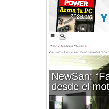
Home
>
Actualidad Nacional
>
Por: Andrés Fiorotto [tw: @andresfiorotto] / SAB,
NewSan: “F
desde el mo