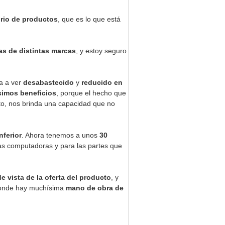
rio de productos
, que es lo que está
s de distintas marcas
, y estoy seguro
va a ver
desabastecido
y
reducido en
ísimos beneficios
, porque el hecho que
to, nos brinda una capacidad que no
nferior
. Ahora tenemos a unos
30
as computadoras y para las partes que
e vista de la oferta del producto
, y
donde hay muchísima
mano de obra de