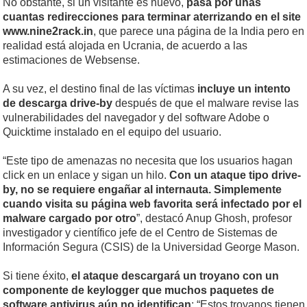
No obstante, si un visitante es nuevo,
pasa por unas
cuantas redirecciones para terminar aterrizando en el site
www.nine2rack.in
, que parece una página de la India pero en
realidad está alojada en Ucrania, de acuerdo a las
estimaciones de Websense.
A su vez, el destino final de las víctimas
incluye un intento
de descarga drive-by
después de que el malware revise las
vulnerabilidades del navegador y del software Adobe o
Quicktime instalado en el equipo del usuario.
“Este tipo de amenazas no necesita que los usuarios hagan
click en un enlace y sigan un hilo.
Con un ataque tipo drive-
by, no se requiere engañar al internauta. Simplemente
cuando visita su página web favorita será infectado por el
malware cargado por otro
”, destacó Anup Ghosh, profesor
investigador y científico jefe de el Centro de Sistemas de
Información Segura (CSIS) de la Universidad George Mason.
Si tiene éxito,
el ataque descargará un troyano con un
componente de keylogger que muchos paquetes de
software antivirus aún no identifican
: “Estos troyanos tienen