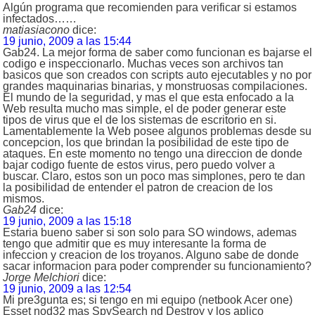
Algún programa que recomienden para verificar si estamos
infectados……
matiasiacono
dice:
19 junio, 2009 a las 15:44
Gab24. La mejor forma de saber como funcionan es bajarse el
codigo e inspeccionarlo. Muchas veces son archivos tan
basicos que son creados con scripts auto ejecutables y no por
grandes maquinarias binarias, y monstruosas compilaciones.
El mundo de la seguridad, y mas el que esta enfocado a la
Web resulta mucho mas simple, el de poder generar este
tipos de virus que el de los sistemas de escritorio en si.
Lamentablemente la Web posee algunos problemas desde su
concepcion, los que brindan la posibilidad de este tipo de
ataques. En este momento no tengo una direccion de donde
bajar codigo fuente de estos virus, pero puedo volver a
buscar. Claro, estos son un poco mas simplones, pero te dan
la posibilidad de entender el patron de creacion de los
mismos.
Gab24
dice:
19 junio, 2009 a las 15:18
Estaria bueno saber si son solo para SO windows, ademas
tengo que admitir que es muy interesante la forma de
infeccion y creacion de los troyanos. Alguno sabe de donde
sacar informacion para poder comprender su funcionamiento?
Jorge Melchiori
dice:
19 junio, 2009 a las 12:54
Mi pre3gunta es; si tengo en mi equipo (netbook Acer one)
Esset nod32 mas SpySearch nd Destroy y los aplico