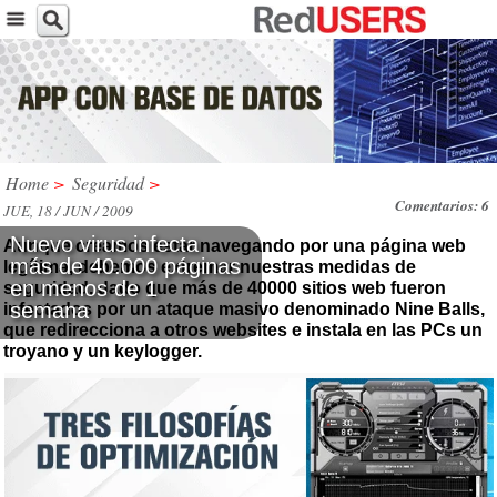
Home
>
Seguridad
>
Comentarios: 6
JUE, 18 / JUN / 2009
Nuevo virus infecta
Aunque creamos estar navegando por una página web
más de 40.000 páginas
legítima, debemos extremar nuestras medidas de
en menos de 1
seguridad, dado que más de 40000 sitios web fueron
semana
infectados por un ataque masivo denominado Nine Balls,
que redirecciona a otros websites e instala en las PCs un
troyano y un keylogger.