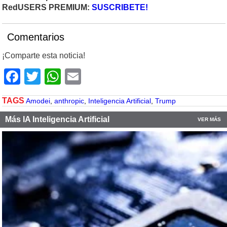
RedUSERS PREMIUM:
SUSCRIBETE!
Comentarios
¡Comparte esta noticia!
Facebook
Twitter
WhatsApp
Email
TAGS
Amodei
,
anthropic
,
Inteligencia Artificial
,
Trump
Más IA Inteligencia Artificial
VER MÁS