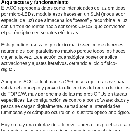
Arquitectura y funcionamiento
El AOC representa datos como intensidades de luz emitidas
por micro-LEDs, modula esos haces en un SLM (modulador
espacial de luz) que almacena los “pesos” y recombina la luz
con un tren de lentes hacia sensores CMOS, que convierten
el patrón óptico en señales eléctricas.
Este pipeline realiza el producto matriz-vector, eje de redes
neuronales, con paralelismo masivo porque todos los haces
viajan a la vez. La electrónica analógica posterior aplica
activaciones y ajustes iterativos, cerrando el ciclo físico-
digital.
Aunque el AOC actual maneja 256 pesos ópticos, sirve para
validar el concepto y proyecta eficiencias del orden de cientos
de TOPS/W, muy por encima de las mejores GPUs en tareas
específicas. La configuración se controla por software: datos y
pesos se cargan digitalmente, se traducen a intensidades
luminosas y el cómputo ocurre en el sustrato óptico-analógico.
Hoy no hay una interfaz de alto nivel abierta; las pruebas usan
herramientas internas y matrices numéricas que el sistema