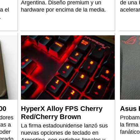
Argentina. Diseño premium y un
de una 
a el
hardware por encima de la media.
acelerar
.
00
HyperX Alloy FPS Cherry
Asus 
Red/Cherry Brown
dores
Probamo
tas a
la firma
La firma estadounidense lanzó sus
poder
fanátic
nuevas opciones de teclado en
erado.