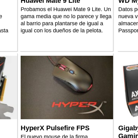
Huawei Mate 9 Lite
WD My
Probamos el Huawei Mate 9 Lite. Un
Datos p
e
gama media que no lo parece y llega
nueva v
al barrio para plantarse de igual a
almacen
asta
igual con los dueños de la pelota.
Passpor
HyperX Pulsefire FPS
Gigab
Gamin
El nuevo mouse de la firma