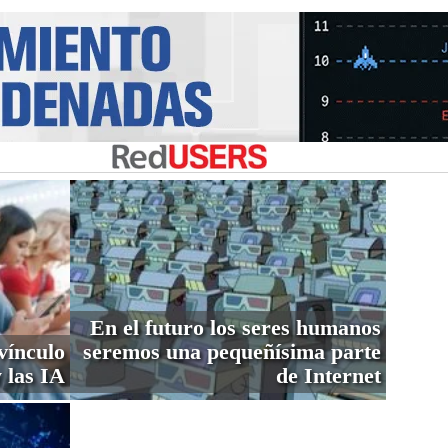
En el futuro los seres humanos
vínculo
seremos una pequeñísima parte
 las IA
de Internet