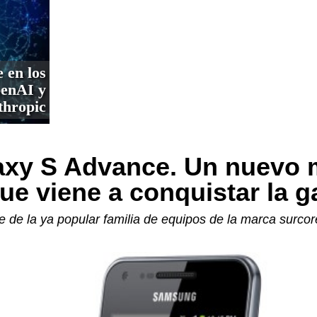
e en los
penAI y
thropic
xy S Advance. Un nuevo m
que viene a conquistar la 
e de la ya popular familia de equipos de la marca surco