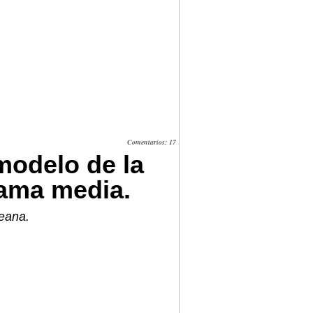
Comentarios: 17
odelo de la
gama media.
reana.