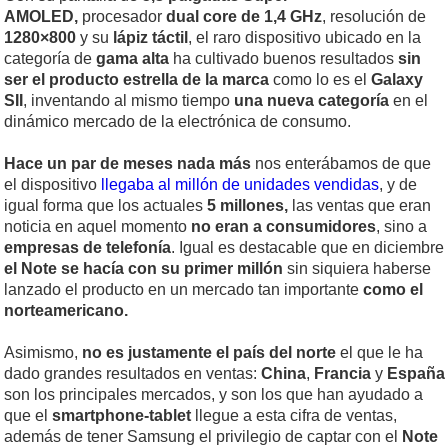
AMOLED,
procesador
dual core de 1,4 GHz
, resolución de
1280×800
y su
lápiz táctil
, el raro dispositivo ubicado en la
categoría de
gama alta
ha cultivado buenos resultados
sin
ser el producto estrella de la marca
como lo es el
Galaxy
SII
, inventando al mismo tiempo
una nueva categoría
en el
dinámico mercado de la electrónica de consumo.
Hace un par de meses nada más
nos enterábamos de que
el dispositivo
llegaba al millón de unidades vendidas
, y de
igual forma que los actuales
5 millones,
las ventas que eran
noticia en aquel momento
no eran a consumidores
, sino a
empresas de telefonía
. Igual es destacable que en diciembre
el Note se hacía con su primer millón
sin siquiera haberse
lanzado el producto en un mercado tan importante
como el
norteamericano.
Asimismo,
no es justamente el país del norte
el que le ha
dado grandes resultados en ventas:
China
,
Francia
y
España
son los principales mercados, y son los que han ayudado a
que el
smartphone-tablet
llegue a esta cifra de ventas,
además de tener Samsung el privilegio de captar con el
Note