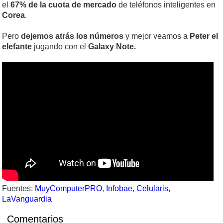
el
67% de la cuota de mercado
de teléfonos inteligentes en
Corea
.
Pero
dejemos atrás los números
y mejor veamos a
Peter
el
elefante
jugando con el
Galaxy Note.
Fuentes:
MuyComputerPRO
,
Infobae
,
Celularis
,
LaVanguardia
Comentarios