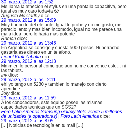
30 marzo, 2012 a las 1:52
Me llama la atnecion el stylus en una pantalla capacitiva, pero
igual es muy caro todavia 🙁
Augusto Mc Carthy
dice:
29 marzo, 2012 a las 15:09
Muy bueno lo del elefante! Igual lo probe y no me gusto, me
parecio lento y mas bien incomodo, igual no me parece una
mala idea, pero lo haria mas potente
Ramon
dice:
29 marzo, 2012 a las 13:46
En Argentina se consige y cuesta 5000 pesos. Ni borracho
gastaría ese dinero en un teléfono.
Lionel Kraft Zaballa
dice:
29 marzo, 2012 a las 12:13
Mmm en lo personal como que aun no me convence este… ni
las tablets.
Inv
dice:
29 marzo, 2012 a las 12:11
eh! yo tengo un 5230 y tambien lo manejo con cierto
apendice…
Joly
dice:
29 marzo, 2012 a las 11:59
A los conocedores, este equipo posee las mismas
capacidades tecnicas que un SGS2?
Foro Latin America Samsung Galaxy Note vende 5 millones
de unidades (a operadoras) | Foro Latin America
dice:
29 marzo, 2012 a las 8:05
[…] Noticias de tecnología en tu mail […]