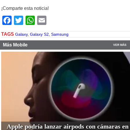
¡Comparte esta noticia!
Facebook
Twitter
WhatsApp
Email
TAGS
Galaxy
,
Galaxy S2
,
Samsung
Más Mobile
VER MÁS
Apple podría lanzar airpods con cámaras en