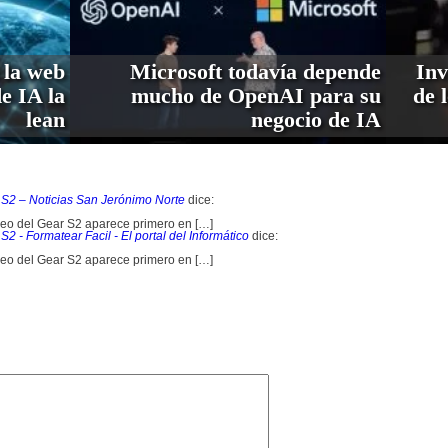
 la web
Microsoft todavía depende
Inv
de IA la
mucho de OpenAI para su
de 
lean
negocio de IA
S2 – Noticias San Jerónimo Norte
dice:
eo del Gear S2 aparece primero en […]
 - Formatear Facil - El portal del Informático
dice:
eo del Gear S2 aparece primero en […]