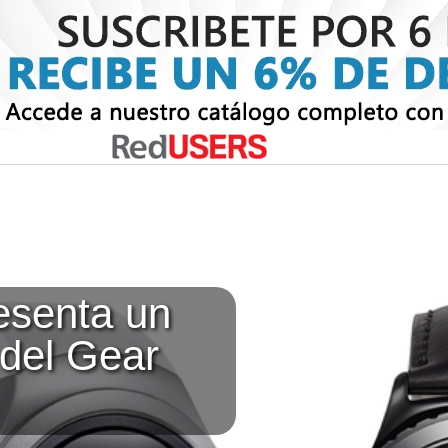
senta un
 del Gear