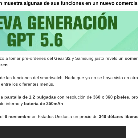
h muestra algunas de sus funciones en un nuevo comercial
zó a tomar pre-órdenes del
Gear S2
y Samsung justo reveló un
comer
izen
.
de las funciones del smartwatch. Nada que ya no se haya visto en otr
entre los diferentes menús.
na
pantalla de 1.2 pulgadas
con resolución de
360 x 360 píxeles
, pr
o interno y
batería de 250mAh
.
del
6 noviembre
en Estados Unidos a un precio de
349 dólares libera