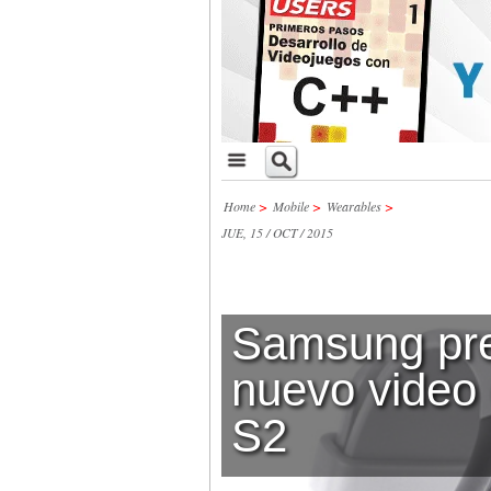
Home
>
Mobile
>
Wearables
>
JUE, 15 / OCT / 2015
Samsung pre
nuevo video
S2