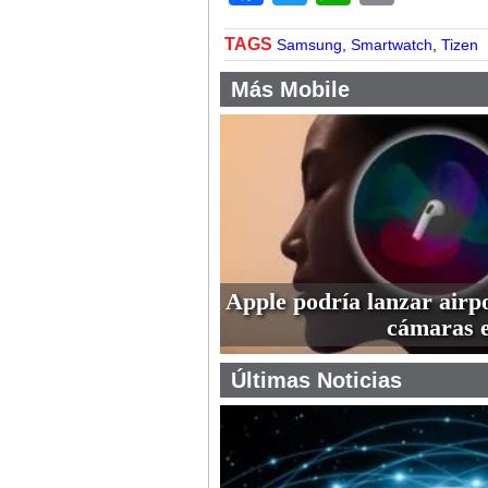
TAGS
Samsung
,
Smartwatch
,
Tizen
Más Mobile
Apple podría lanzar airp
cámaras 
Últimas Noticias