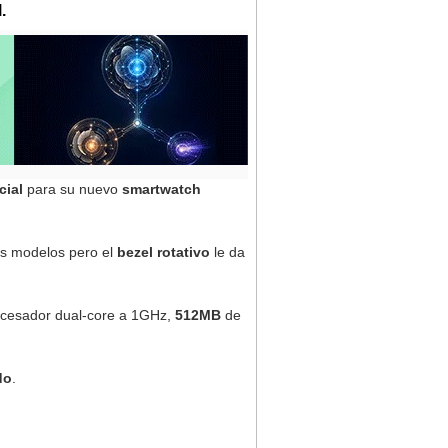
.
cial
para su nuevo
smartwatch
os modelos pero el
bezel rotativo
le da
ocesador dual-core a 1GHz,
512MB
de
do
.