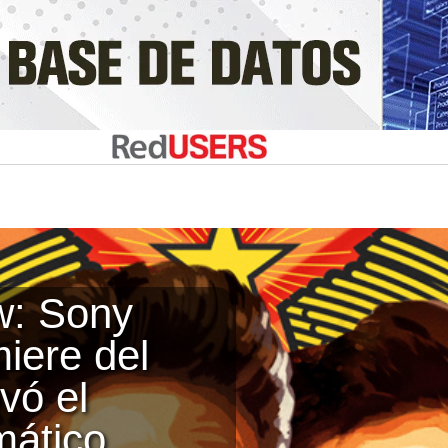
w: Sony
iere del
vó el
mático