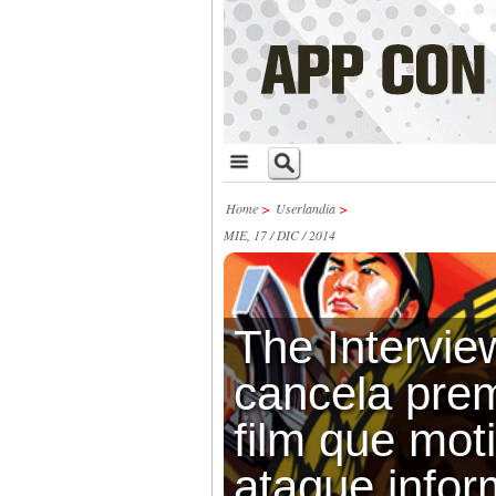
Home
>
Userlandia
>
MIE, 17 / DIC / 2014
The Intervie
cancela prem
film que moti
ataque infor