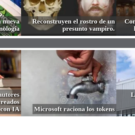
a nueva
Reconstruyen el rostro de un
Com
nología
presunto vampiro.
autores
L
creados
con IA
Microsoft raciona los tokens