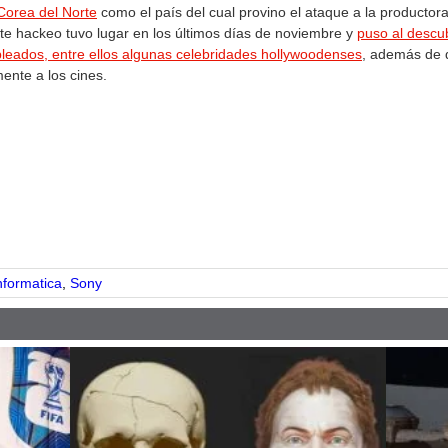
Corea del Norte
como el país del cual provino el ataque a la productor
ste hackeo tuvo lugar en los últimos días de noviembre y
puso al descub
pleados, entre ellos algunas celebridades hollywoodenses
, además de d
ente a los cines.
pp
nformatica
,
Sony