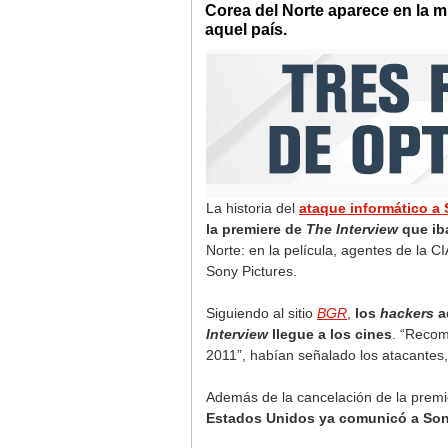
Corea del Norte aparece en la mi
aquel país.
La historia del
ataque informático a 
la premiere de
The Interview
que iba
Norte: en la película, agentes de la CI
Sony Pictures.
Siguiendo al sitio
BGR
,
los
hackers
ad
Interview
llegue a los cines
. “Recom
2011”, habían señalado los atacantes
Además de la cancelación de la premie
Estados Unidos ya comunicó a Sony