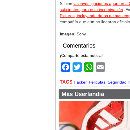
Si bien
las investigaciones apuntan a 
suficientes para esta incriminación
. E
Pictures, incluyendo datos de sus em
compañía que aún no llegaron oficialm
Imagen
: Sony
Comentarios
¡Comparte esta noticia!
Facebook
Twitter
WhatsA
Email
TAGS
Hacker
,
Películas
,
Seguridad i
Más Userlandia