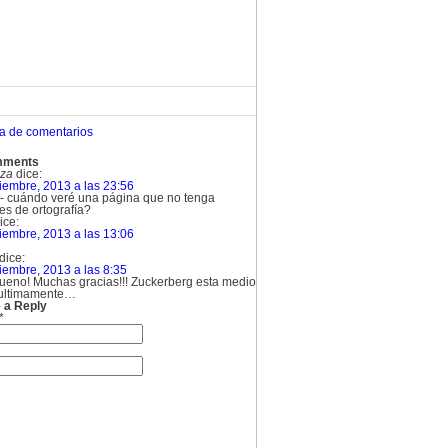
ca de comentarios
mments
eza
dice:
iembre, 2013 a las 23:56
!- cuándo veré una página que no tenga
es de ortografía?
ice:
iembre, 2013 a las 13:06
dice:
iembre, 2013 a las 8:35
ueno! Muchas gracias!!! Zuckerberg esta medio
ultimamente…
 a Reply
*