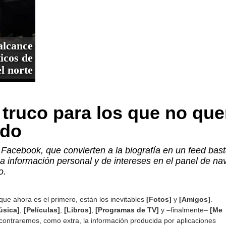
alcance
icos de
l norte
truco para los que no qu
odo
Facebook, que convierten a la biografía en un feed basta
ma información personal y de intereses en el panel de na
o.
 que ahora es el primero, están los inevitables
[Fotos]
y
[Amigos]
.
úsica]
,
[Películas]
,
[Libros]
,
[Programas de TV]
y –finalmente–
[Me
ontraremos, como extra, la información producida por aplicaciones