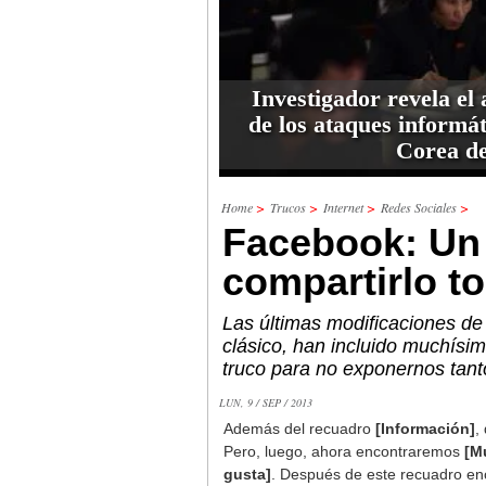
Investigador revela el 
de los ataques informát
Corea de
Home
>
Trucos
>
Internet
>
Redes Sociales
>
Facebook: Un 
compartirlo t
Las últimas modificaciones de 
clásico, han incluido muchísi
truco para no exponernos tant
LUN, 9 / SEP / 2013
Además del recuadro
[Información]
,
Pero, luego, ahora encontraremos
[M
gusta]
. Después de este recuadro enc