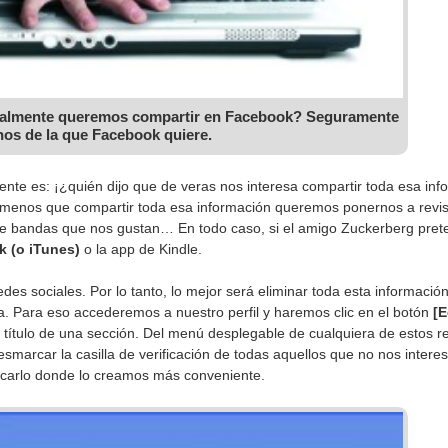
realmente queremos compartir en Facebook? Seguramente
os de la que Facebook quiere.
ente es: ¡¿quién dijo que de veras nos interesa compartir toda esa in
nos que compartir toda esa información queremos ponernos a revisar,
 de bandas que nos gustan… En todo caso, si el amigo Zuckerberg pret
 (o iTunes)
o la app de Kindle.
edes sociales. Por lo tanto, lo mejor será eliminar toda esta informaci
a. Para eso accederemos a nuestro perfil y haremos clic en el botón
[E
título de una sección. Del menú desplegable de cualquiera de estos 
marcar la casilla de verificación de todas aquellos que no nos inter
icarlo donde lo creamos más conveniente.