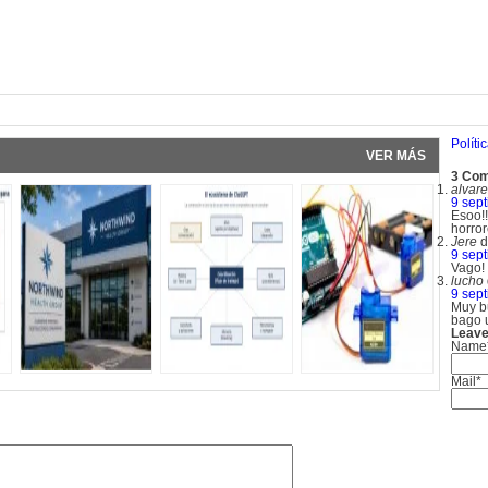
pp
Políti
VER MÁS
3 Co
alvar
9 sept
Esoo!
horror
Jere
d
9 sept
Vago!
lucho
9 sept
Muy b
bago 
Leave
Name
Mail*