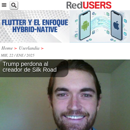
Home
>
Userlandia
>
MIE, 22 / ENE / 2025
Trump perdona al
creador de Silk Road