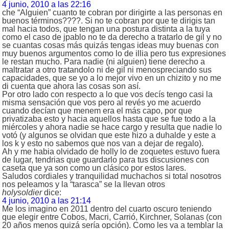
4 junio, 2010 a las 22:16
che “Alguien” cuanto te cobran por dirigirte a las personas en
buenos términos????. Si no te cobran por que te dirigis tan
mal hacia todos, que tengan una postura distinta a la tuya
como el caso de jpablo no te da derecho a tratarlo de gil y no
se cuantas cosas más quizás tengas ideas muy buenas con
muy buenos argumentos como lo de illia pero tus expresiones
le restan mucho. Para nadie (ni alguien) tiene derecho a
maltratar a otro tratandolo ni de gil ni menospreciando sus
capacidades, que se yo a lo mejor vivo en un chizito y no me
di cuenta que ahora las cosas son así.
Por otro lado con respecto a lo que vos decís tengo casi la
misma sensación que vos pero al revés yo me acuerdo
cuando decían que menem era el más capo, por que
privatizaba esto y hacia aquellos hasta que se fue todo a la
miércoles y ahora nadie se hace cargo y resulta que nadie lo
votó (y algunos se olvidan que este hizo a duhalde y este a
los k y esto no sabemos que nos van a dejar de regalo).
Ah y me habia olvidado de holly lo de zoquetes estuvo fuera
de lugar, tendrias que guardarlo para tus discusiones con
caseta que ya son como un clásico por estos lares.
Saludos cordiales y tranquilidad muchachos si total nosotros
nos peleamos y la “tarasca” se la llevan otros
holysoldier
dice:
4 junio, 2010 a las 21:14
Me los imagino en 2011 dentro del cuarto oscuro teniendo
que elegir entre Cobos, Macri, Carrió, Kirchner, Solanas (con
20 años menos quizá sería opción). Como les va a temblar la