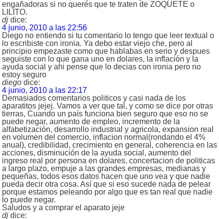
engañadoras si no querés que te traten de ZOQUETE o
LILITO.
dj
dice:
4 junio, 2010 a las 22:56
Diego no entiendo si tu comentario lo tengo que leer textual o
lo escribiste con ironia. Ya debo estar viejo che, pero al
principio empezaste como que hablabas en serio y despues
seguiste con lo que gana uno en dolares, la inflación y la
ayuda social y ahi pense que lo decias con ironia pero no
estoy seguro
diego
dice:
4 junio, 2010 a las 22:17
Demasiados comentarios politicos y casi nada de los
aparatitos jejej. Vamos a ver que tal, y como se dice por otras
tierras, Cuando un país funciona bien seguro que eso no se
puede negar, aumento de empleo, incremento de la
alfabetización, desarrollo industrial y agricola, expansion real
en volumen del comercio, inflacion normal(rondando el 4%
anual), credibilidad, crecimiento en general, coherencia en las
acciones, disminución de la ayuda social, aumento del
ingreso real por persona en dolares, concertacion de politicas
a largo plazo, empuje a las grandes empresas, medianas y
pequeñas, todos esos datos hacen que uno vea y que nadie
pueda decir otra cosa. Así que si eso sucede nada de pelear
porque estamos peleando por algo que es tan real que nadie
lo puede negar.
Saludos y a comprar el aparato jeje
dj
dice: