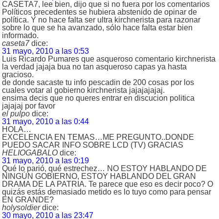
CASETA7, lee bien, dijo que si no fuera por los comentarios
Políticos precedentes se hubiera abstenido de opinar de
política. Y no hace falta ser ultra kirchnerista para razonar
sobre lo que se ha avanzado, sólo hace falta estar bien
informado.
caseta7
dice:
31 mayo, 2010 a las 0:53
Luis Ricardo Pumares que asqueroso comentario kirchnerista
la verdad jajaja bua no tan asqueroso capas ya hasta
gracioso.
de donde sacaste tu info pescadin de 200 cosas por los
cuales votar al gobierno kirchnerista jajajajajaj.
ensima decis que no queres entrar en discucion politica
jajajaj por favor
el pulpo
dice:
31 mayo, 2010 a las 0:44
HOLA…
EXCELENCIA EN TEMAS…ME PREGUNTO..DONDE
PUEDO SACAR INFO SOBRE LCD (TV) GRACIAS
HELIOGABALO
dice:
31 mayo, 2010 a las 0:19
Qué lo parió, qué estrechez… NO ESTOY HABLANDO DE
NINGÚN GOBIERNO, ESTOY HABLANDO DEL GRAN
DRAMA DE LA PATRIA. Te parece que eso es decir poco? O
quizás estás demasiado metido es lo tuyo como para pensar
EN GRANDE?
holysoldier
dice:
30 mayo, 2010 a las 23:47