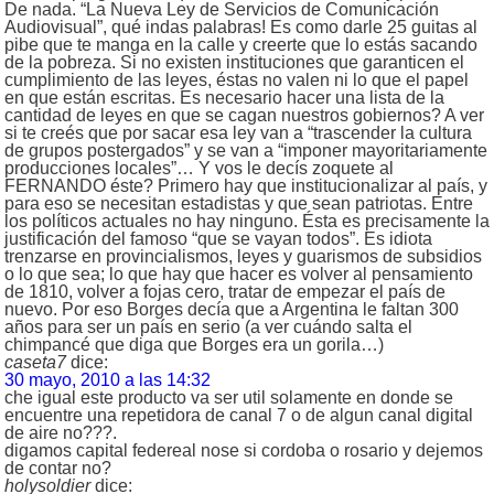
De nada. “La Nueva Ley de Servicios de Comunicación
Audiovisual”, qué indas palabras! Es como darle 25 guitas al
pibe que te manga en la calle y creerte que lo estás sacando
de la pobreza. Si no existen instituciones que garanticen el
cumplimiento de las leyes, éstas no valen ni lo que el papel
en que están escritas. Es necesario hacer una lista de la
cantidad de leyes en que se cagan nuestros gobiernos? A ver
si te creés que por sacar esa ley van a “trascender la cultura
de grupos postergados” y se van a “imponer mayoritariamente
producciones locales”… Y vos le decís zoquete al
FERNANDO éste? Primero hay que institucionalizar al país, y
para eso se necesitan estadistas y que sean patriotas. Entre
los políticos actuales no hay ninguno. Ésta es precisamente la
justificación del famoso “que se vayan todos”. Es idiota
trenzarse en provincialismos, leyes y guarismos de subsidios
o lo que sea; lo que hay que hacer es volver al pensamiento
de 1810, volver a fojas cero, tratar de empezar el país de
nuevo. Por eso Borges decía que a Argentina le faltan 300
años para ser un país en serio (a ver cuándo salta el
chimpancé que diga que Borges era un gorila…)
caseta7
dice:
30 mayo, 2010 a las 14:32
che igual este producto va ser util solamente en donde se
encuentre una repetidora de canal 7 o de algun canal digital
de aire no???.
digamos capital federeal nose si cordoba o rosario y dejemos
de contar no?
holysoldier
dice: