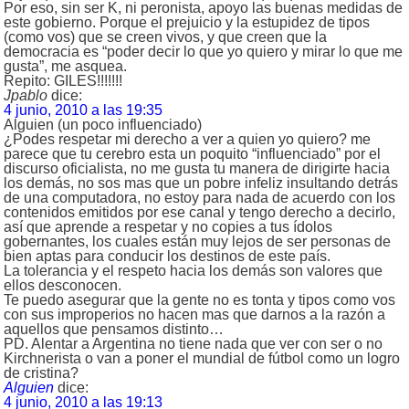
Por eso, sin ser K, ni peronista, apoyo las buenas medidas de
este gobierno. Porque el prejuicio y la estupidez de tipos
(como vos) que se creen vivos, y que creen que la
democracia es “poder decir lo que yo quiero y mirar lo que me
gusta”, me asquea.
Repito: GILES!!!!!!!
Jpablo
dice:
4 junio, 2010 a las 19:35
Alguien (un poco influenciado)
¿Podes respetar mi derecho a ver a quien yo quiero? me
parece que tu cerebro esta un poquito “influenciado” por el
discurso oficialista, no me gusta tu manera de dirigirte hacia
los demás, no sos mas que un pobre infeliz insultando detrás
de una computadora, no estoy para nada de acuerdo con los
contenidos emitidos por ese canal y tengo derecho a decirlo,
así que aprende a respetar y no copies a tus ídolos
gobernantes, los cuales están muy lejos de ser personas de
bien aptas para conducir los destinos de este país.
La tolerancia y el respeto hacia los demás son valores que
ellos desconocen.
Te puedo asegurar que la gente no es tonta y tipos como vos
con sus improperios no hacen mas que darnos a la razón a
aquellos que pensamos distinto…
PD. Alentar a Argentina no tiene nada que ver con ser o no
Kirchnerista o van a poner el mundial de fútbol como un logro
de cristina?
Alguien
dice:
4 junio, 2010 a las 19:13