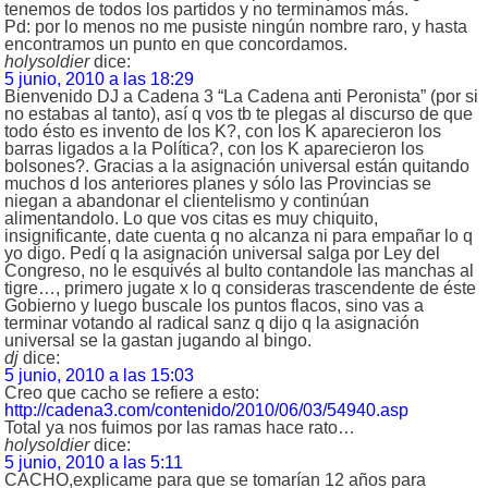
tenemos de todos los partidos y no terminamos más.
Pd: por lo menos no me pusiste ningún nombre raro, y hasta
encontramos un punto en que concordamos.
holysoldier
dice:
5 junio, 2010 a las 18:29
Bienvenido DJ a Cadena 3 “La Cadena anti Peronista” (por si
no estabas al tanto), así q vos tb te plegas al discurso de que
todo ésto es invento de los K?, con los K aparecieron los
barras ligados a la Política?, con los K aparecieron los
bolsones?. Gracias a la asignación universal están quitando
muchos d los anteriores planes y sólo las Provincias se
niegan a abandonar el clientelismo y continúan
alimentandolo. Lo que vos citas es muy chiquito,
insignificante, date cuenta q no alcanza ni para empañar lo q
yo digo. Pedí q la asignación universal salga por Ley del
Congreso, no le esquivés al bulto contandole las manchas al
tigre…, primero jugate x lo q consideras trascendente de éste
Gobierno y luego buscale los puntos flacos, sino vas a
terminar votando al radical sanz q dijo q la asignación
universal se la gastan jugando al bingo.
dj
dice:
5 junio, 2010 a las 15:03
Creo que cacho se refiere a esto:
http://cadena3.com/contenido/2010/06/03/54940.asp
Total ya nos fuimos por las ramas hace rato…
holysoldier
dice:
5 junio, 2010 a las 5:11
CACHO,explicame para que se tomarían 12 años para