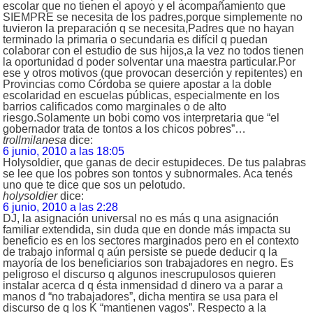
escolar que no tienen el apoyo y el acompañamiento que
SIEMPRE se necesita de los padres,porque simplemente no
tuvieron la preparación q se necesita,Padres que no hayan
terminado la primaria o secundaria es difícil q puedan
colaborar con el estudio de sus hijos,a la vez no todos tienen
la oportunidad d poder solventar una maestra particular.Por
ese y otros motivos (que provocan deserción y repitentes) en
Provincias como Córdoba se quiere apostar a la doble
escolaridad en escuelas públicas, especialmente en los
barrios calificados como marginales o de alto
riesgo.Solamente un bobi como vos interpretaria que “el
gobernador trata de tontos a los chicos pobres”…
trollmilanesa
dice:
6 junio, 2010 a las 18:05
Holysoldier, que ganas de decir estupideces. De tus palabras
se lee que los pobres son tontos y subnormales. Aca tenés
uno que te dice que sos un pelotudo.
holysoldier
dice:
6 junio, 2010 a las 2:28
DJ, la asignación universal no es más q una asignación
familiar extendida, sin duda que en donde más impacta su
beneficio es en los sectores marginados pero en el contexto
de trabajo informal q aún persiste se puede deducir q la
mayoría de los beneficiarios son trabajadores en negro. Es
peligroso el discurso q algunos inescrupulosos quieren
instalar acerca d q ésta inmensidad d dinero va a parar a
manos d “no trabajadores”, dicha mentira se usa para el
discurso de q los K “mantienen vagos”. Respecto a la