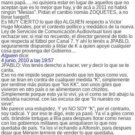
mano papá…, no quisiera estar en lugar de aquellos que no
aceptan que es lo mejor que hay, y de acá a 2011 no habrá
ningún “Mesias”. Pidan el cambio nomás ZOQUETES, a no
llorar luego!!!.
Es MUY CIERTO lo que dijo ALGUIEN respecto a Victor
Hugo Morales, por el contexto político y mediático de la nueva
Ley de Servicios de Comunicación Audiovisual tuvo que
rechazar ser, si mal no recuerdo, el director general de todo lo
que respecta al fútbol por Canal 7. Y ahí lo tenés a JPABLO,
seguramente dispuesto a tildar de K a quien apoye cualquier
cosa que provenga del Gobierno…
Alguien
dice:
4 junio, 2010 a las 19:57
JPABLO: Vos tenés derecho a hacer, ver y decir lo que se te
canta.
Eso no me impide seguir pensando que los tipos como vos,
que se tiran en contra de cualquier medida “K”, simplemente
por sentirse más piolas que “los KK”, son unos giles que
vivieron en otro país o se alimentaron con chizitos.
Simplemente porque esto ya lo viví, ya ví como se tiró abajo la
industria nacional, con las excusa de que “lo nuestro no
sirve”.
Me parece una estupidez. Y yo NO SOY “K”, por el contrario,
soy radical. Y por eso te digo, esto ya pasó. Ya ví a giles como
uds, tirándole tortugas a Illia para despues llorar como nenas
con los gobiernos militares que aniquilaron lo que nos
quedaba de país. Ya los ví echando a Alfonsín, para despues
dejar que Menem termine de vender lo que quedaba.