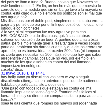
del país se iban a fundir?. Bueno, no veo que Novatech se
esté fundiendo o si?. En fin, un hecho más que demuestra lo
correcto de una medida que sin embargo tuvo a la mayoría en
contra, está claro que no siempre los políticos son el mal que
nos aqueja no?.
Mis disculpas por el doble post, simplemente me daba error la
página y pensé que era por el link que postié con lo cual lo re
introduje con corchetes.
A la vez, si mi respuesta fue muy agresiva para con
HELIOGABALO le pido disculpas, quizá sus palabras
salieron del corazón de un buen Argentino que ama a ésta
patria, pero simplemente quería resaltar que a veces somos
parte del problema sin darnos cuenta, y que de los errores se
aprende, no es buena idea retroceder 200 años (ni tampoco
es cierto que necesitamos 300 más), sólo que hay que saber
arrepentirse y cambiar, cosa que no veo, por ejemplo, en
muchos de los que estaban en contra del mal llamado
impuestazo tecnológico.
caseta7
dice:
31 mayo, 2010 a las 14:41
hay holly tanto ya discuti con vos pero te voy a seguir
discutiendo cibergarca, en anteriores post donde nadieeeee
hablaba de politica saliste a decir esto:
“Que pasó con todos los que estaban en contra del mal
llamado impuestazo tecnológico?. Estarían más felices si
fueran chinos y su dinero por comprarlos fuera para aquellas
tierras?.”
osea te das cuenta que rompes los huevos por joder nada