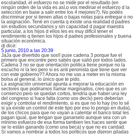
escolaridad, el esfuerzo no se mide por el resultado (en
ningún orden de la vida es así,o vos mediriar el esfuerzo d la
selección en base a salir entre los 4 mejores?). No podés
discriminar por si tienen altas o bajas notas para entregar o no
la asignación. Tené en cuenta q existe una realidad d padres
sin estudios secundarios y sin capacidad d pagar maestra
particular, a los hijos d ellos les es muy difícil tener el
rendimiento q tienen los hijos d padres profesionales y buena
situación económica.
dj
dice:
5 junio, 2010 a las 20:39
JaJa que divertido que sos!! puse cadena 3 porque fue el
primero que encontre pero sabés que salió por todos lados.
Cadena 3 no se que orientación politica tiene porque no la
escucho ni la leo pero si es anti peronista que tiene que ver
con este gobierno?? Ahora no me vas a meter en la misma
bolsa al general, lo único que te pido.
La asignación universal apunta a mejorar la educación en
sectores que podriamos llamar marginados, creo que es un
comienzo pero se quedan cortos, tendría que haber una ley
del congreso si hace falta (como vos decís) pero deberían
exigir y controlar el rendimiento, si es que no lo hay (no lo sé
si ya existe un control de este tipo por eso lo pongo en duda),
de los chicos para que no vayan a calentar el banco total les
pagan igual, que tengan que ganarselo aunque sea con un
mínimo esfuerzo de esa forma tambien les haces sentir que
se lo están ganando (como una beca) y que no es caridad.
Si vamos a nombrar a todos los políticos que dijeron giladas