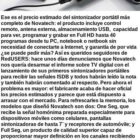
Ese es el precio estimado del sintonizador portátil más
completo de Novatech: el producto incluye control
remoto, antena externa, almacenamiento USB, capacidad
para ver, programar y grabar en Full HD hasta 40
programas desde tu PC, notebook o netbook sin
necesidad de conectarte a Internet, y garantía de por vida
¿se puede pedir más? Así es queridos seguidores de
RedUSERS: hace unos días denunciamos que Novatech
nos quería desarmar el informe sobre TV digital con el
lanzamiento de sus primeros sintonizadores portátiles
para recibir las señales ISDB y todos habrán leído la nota
y también habrán comentado al respecto. Pero ahora el
problema es mayor: el fabricante acaba de hacer oficial
los precios estimados y parece que está dispuesto a
arrasar con el mercado. Para refrescarles la memoria, los
modelos que diseñó Novatech son dos: One Seg, que
recibe la señal homónima preparada especialmente para
dispositivos móviles como celulares, pantallas
sintonizadoras de hasta 7¨ y receptores de automóvile; y
Full Seg, un producto de calidad superior capaz de
proporcionar mayor definición en los canales recibiendo