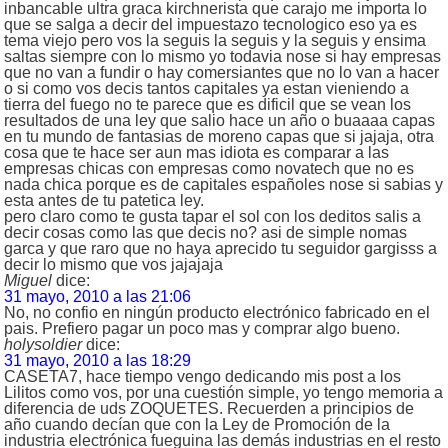
inbancable ultra graca kirchnerista que carajo me importa lo
que se salga a decir del impuestazo tecnologico eso ya es
tema viejo pero vos la seguis la seguis y la seguis y ensima
saltas siempre con lo mismo yo todavia nose si hay empresas
que no van a fundir o hay comersiantes que no lo van a hacer
o si como vos decis tantos capitales ya estan vieniendo a
tierra del fuego no te parece que es dificil que se vean los
resultados de una ley que salio hace un año o buaaaa capas
en tu mundo de fantasias de moreno capas que si jajaja, otra
cosa que te hace ser aun mas idiota es comparar a las
empresas chicas con empresas como novatech que no es
nada chica porque es de capitales españoles nose si sabias y
esta antes de tu patetica ley.
pero claro como te gusta tapar el sol con los deditos salis a
decir cosas como las que decis no? asi de simple nomas
garca y que raro que no haya aprecido tu seguidor gargisss a
decir lo mismo que vos jajajaja
Miguel
dice:
31 mayo, 2010 a las 21:06
No, no confio en ningún producto electrónico fabricado en el
pais. Prefiero pagar un poco mas y comprar algo bueno.
holysoldier
dice:
31 mayo, 2010 a las 18:29
CASETA7, hace tiempo vengo dedicando mis post a los
Lilitos como vos, por una cuestión simple, yo tengo memoria a
diferencia de uds ZOQUETES. Recuerden a principios de
año cuando decían que con la Ley de Promoción de la
industria electrónica fueguina las demás industrias en el resto