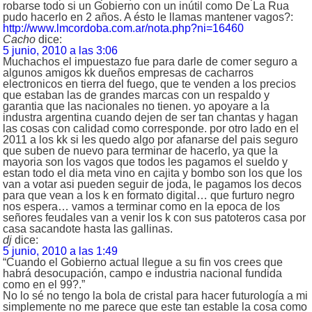
robarse todo si un Gobierno con un inútil como De La Rua
pudo hacerlo en 2 años. A ésto le llamas mantener vagos?:
http://www.lmcordoba.com.ar/nota.php?ni=16460
Cacho
dice:
5 junio, 2010 a las 3:06
Muchachos el impuestazo fue para darle de comer seguro a
algunos amigos kk dueños empresas de cacharros
electronicos en tierra del fuego, que te venden a los precios
que estaban las de grandes marcas con un respaldo y
garantia que las nacionales no tienen. yo apoyare a la
industra argentina cuando dejen de ser tan chantas y hagan
las cosas con calidad como corresponde. por otro lado en el
2011 a los kk si les quedo algo por afanarse del pais seguro
que suben de nuevo para terminar de hacerlo, ya que la
mayoria son los vagos que todos les pagamos el sueldo y
estan todo el dia meta vino en cajita y bombo son los que los
van a votar asi pueden seguir de joda, le pagamos los decos
para que vean a los k en formato digital… que furturo negro
nos espera… vamos a terminar como en la epoca de los
señores feudales van a venir los k con sus patoteros casa por
casa sacandote hasta las gallinas.
dj
dice:
5 junio, 2010 a las 1:49
“Cuando el Gobierno actual llegue a su fin vos crees que
habrá desocupación, campo e industria nacional fundida
como en el 99?.”
No lo sé no tengo la bola de cristal para hacer futurología a mi
simplemente no me parece que este tan estable la cosa como