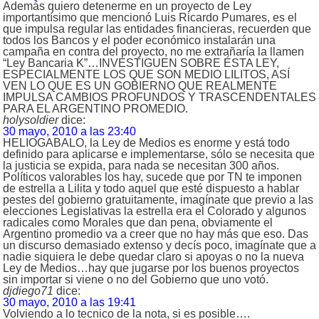
Además quiero detenerme en un proyecto de Ley
importantísimo que mencionó Luis Ricardo Pumares, es el
que impulsa regular las entidades financieras, recuerden que
todos los Bancos y el poder económico instalarán una
campaña en contra del proyecto, no me extrañaría la llamen
“Ley Bancaria K”…INVESTIGUEN SOBRE ÉSTA LEY,
ESPECIALMENTE LOS QUE SON MEDIO LILITOS, ASÍ
VEN LO QUE ES UN GOBIERNO QUE REALMENTE
IMPULSA CAMBIOS PROFUNDOS Y TRASCENDENTALES
PARA EL ARGENTINO PROMEDIO.
holysoldier
dice:
30 mayo, 2010 a las 23:40
HELIOGABALO, la Ley de Medios es enorme y está todo
definido para aplicarse e implementarse, sólo se necesita que
la justicia se expida, para nada se necesitan 300 años.
Políticos valorables los hay, sucede que por TN te imponen
de estrella a Lilita y todo aquel que esté dispuesto a hablar
pestes del gobierno gratuitamente, imagínate que previo a las
elecciones Legislativas la estrella era el Colorado y algunos
radicales como Morales que dan pena, obviamente el
Argentino promedio va a creer que no hay más que eso. Das
un discurso demasiado extenso y decís poco, imagínate que a
nadie siquiera le debe quedar claro si apoyas o no la nueva
Ley de Medios…hay que jugarse por los buenos proyectos
sin importar si viene o no del Gobierno que uno votó.
djdiego71
dice:
30 mayo, 2010 a las 19:41
Volviendo a lo tecnico de la nota, si es posible….