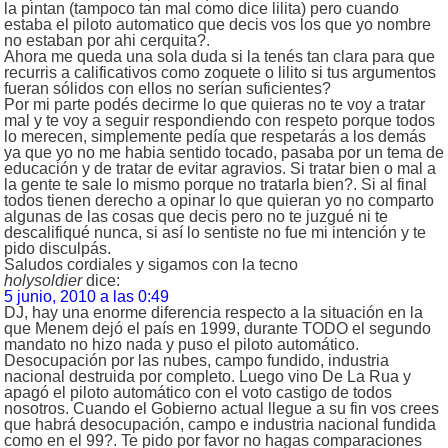
la pintan (tampoco tan mal como dice lilita) pero cuando
estaba el piloto automatico que decis vos los que yo nombre
no estaban por ahi cerquita?.
Ahora me queda una sola duda si la tenés tan clara para que
recurris a calificativos como zoquete o lilito si tus argumentos
fueran sólidos con ellos no serían suficientes?
Por mi parte podés decirme lo que quieras no te voy a tratar
mal y te voy a seguir respondiendo con respeto porque todos
lo merecen, simplemente pedía que respetarás a los demás
ya que yo no me habia sentido tocado, pasaba por un tema de
educación y de tratar de evitar agravios. Si tratar bien o mal a
la gente te sale lo mismo porque no tratarla bien?. Si al final
todos tienen derecho a opinar lo que quieran yo no comparto
algunas de las cosas que decis pero no te juzgué ni te
descalifiqué nunca, si así lo sentiste no fue mi intención y te
pido disculpás.
Saludos cordiales y sigamos con la tecno
holysoldier
dice:
5 junio, 2010 a las 0:49
DJ, hay una enorme diferencia respecto a la situación en la
que Menem dejó el país en 1999, durante TODO el segundo
mandato no hizo nada y puso el piloto automático.
Desocupación por las nubes, campo fundido, industria
nacional destruida por completo. Luego vino De La Rua y
apagó el piloto automático con el voto castigo de todos
nosotros. Cuando el Gobierno actual llegue a su fin vos crees
que habrá desocupación, campo e industria nacional fundida
como en el 99?. Te pido por favor no hagas comparaciones