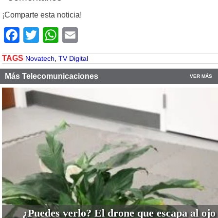
¡Comparte esta noticia!
Facebook
Twitter
WhatsApp
Email
TAGS
Novatech
,
TV Digital
Más Telecomunicaciones
VER MÁS
¿Puedes verlo? El drone que escapa al ojo