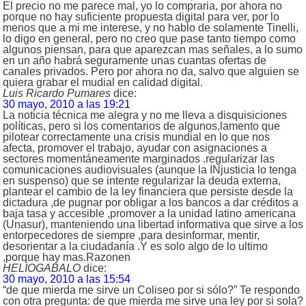
El precio no me parece mal, yo lo compraria, por ahora no
porque no hay suficiente propuesta digital para ver, por lo
menos que a mi me interese, y no hablo de solamente Tinelli,
lo digo en general, pero no creo que pase tanto tiempo como
algunos piensan, para que aparezcan mas señales, a lo sumo
en un año habrá seguramente unas cuantas ofertas de
canales privados. Pero por ahora no da, salvo que alguien se
quiera grabar el mudial en calidad digital.
Luis Ricardo Pumares
dice:
30 mayo, 2010 a las 19:21
La noticia técnica me alegra y no me lleva a disquisiciones
políticas, pero si los comentarios de algunos,lamento que
pilotear correctamente una crisis mundial en lo que nos
afecta, promover el trabajo, ayudar con asignaciones a
sectores momentáneamente marginados .regularizar las
comunicaciones audiovisuales (aunque la INjusticia lo tenga
en suspenso) que se intente regularizar la deuda externa,
plantear el cambio de la ley financiera que persiste desde la
dictadura ,de pugnar por obligar a los bancos a dar créditos a
baja tasa y accesible ,promover a la unidad latino americana
(Unasur), manteniendo una libertad informativa que sirve a los
entorpecedores de siempre ,para desinformar, mentir,
desorientar a la ciudadanía .Y es solo algo de lo ultimo
,porque hay mas.Razonen
HELIOGABALO
dice:
30 mayo, 2010 a las 15:54
“de que mierda me sirve un Coliseo por si sólo?” Te respondo
con otra pregunta: de que mierda me sirve una ley por si sola?