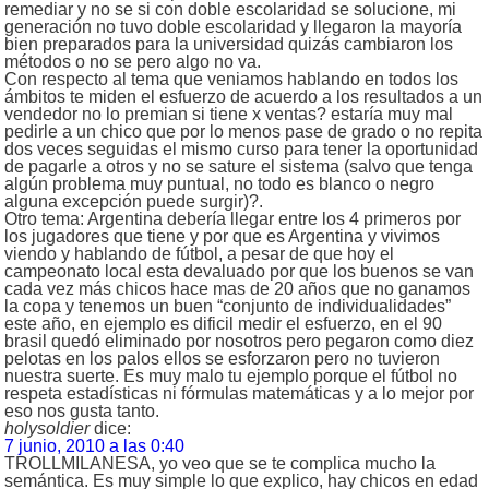
remediar y no se si con doble escolaridad se solucione, mi
generación no tuvo doble escolaridad y llegaron la mayoría
bien preparados para la universidad quizás cambiaron los
métodos o no se pero algo no va.
Con respecto al tema que veniamos hablando en todos los
ámbitos te miden el esfuerzo de acuerdo a los resultados a un
vendedor no lo premian si tiene x ventas? estaría muy mal
pedirle a un chico que por lo menos pase de grado o no repita
dos veces seguidas el mismo curso para tener la oportunidad
de pagarle a otros y no se sature el sistema (salvo que tenga
algún problema muy puntual, no todo es blanco o negro
alguna excepción puede surgir)?.
Otro tema: Argentina debería llegar entre los 4 primeros por
los jugadores que tiene y por que es Argentina y vivimos
viendo y hablando de fútbol, a pesar de que hoy el
campeonato local esta devaluado por que los buenos se van
cada vez más chicos hace mas de 20 años que no ganamos
la copa y tenemos un buen “conjunto de individualidades”
este año, en ejemplo es dificil medir el esfuerzo, en el 90
brasil quedó eliminado por nosotros pero pegaron como diez
pelotas en los palos ellos se esforzaron pero no tuvieron
nuestra suerte. Es muy malo tu ejemplo porque el fútbol no
respeta estadísticas ni fórmulas matemáticas y a lo mejor por
eso nos gusta tanto.
holysoldier
dice:
7 junio, 2010 a las 0:40
TROLLMILANESA, yo veo que se te complica mucho la
semántica. Es muy simple lo que explico, hay chicos en edad