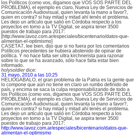
los Políticos (como vos, digamos que VOS SOS PARTE DEL
PROBLEMA), el ejemplo es claro, Nueva Ley de Servicios de
Comunicación Audiovisual, quien levanta la mano a favor?,
quien en contra? si hay mitad y mitad ahí tenés el problema.
Les dejo un artículo que salió en Córdoba respecto a los
proyectos en torno a la TV Digital, se aspira tener 3500
puestos de trabajo para 2017:
[http://www.lavoz.com.ar/especiales/bicentenario/datos-que-
alimentan-el-optimismo]
CASETA7, lee bien, dijo que si no fuera por los comentarios
Políticos precedentes se hubiera abstenido de opinar de
política. Y no hace falta ser ultra kirchnerista para razonar
sobre lo que se ha avanzado, sólo hace falta estar bien
informado.
holysoldier
dice:
31 mayo, 2010 a las 10:25
HELIOGABALO, el gran problema de la Patria es la gente que
lo compone que aún no tiene en claro un rumbo definido de
país, y encima se saca la culpa responsabilizando de todo a
los Políticos (como vos, digamos que VOS SOS PARTE DEL
PROBLEMA), el ejemplo es claro, Nueva Ley de Servicios de
Comunicación Audiovisual, quien levanta la mano a favor?,
quien en contra? si hay mitad y mitad ahí tenés el problema.
Les dejo un artículo que salió en Córdoba respecto a los
proyectos en torno a la TV Digital, se aspira tener 3500
puestos de trabajo para 2017:
http://www.lavoz.com.ar/especiales/bicentenario/datos-que-
alimentan-el-optimismo