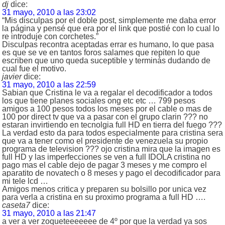
dj
dice:
31 mayo, 2010 a las 23:02
“Mis disculpas por el doble post, simplemente me daba error
la página y pensé que era por el link que postié con lo cual lo
re introduje con corchetes.”
Disculpas recontra aceptadas errar es humano, lo que pasa
es que se ve en tantos foros salames que repiten lo que
escriben que uno queda suceptible y terminás dudando de
cual fue el motivo.
javier
dice:
31 mayo, 2010 a las 22:59
Sabian que Cristina le va a regalar el decodificador a todos
los que tiene planes sociales ong etc etc … 799 pesos
amigos a 100 pesos todos los meses por el cable o mas de
100 por direct tv que va a pasar con el grupo clarin ??? no
estaran invirtiendo en tecnolgia full HD en tierra del fuego ???
La verdad esto da para todos especialmente para cristina sera
que va a tener como el presidente de venezuela su propio
programa de television ??? ojo cristina mira que la imagen es
full HD y las imperfecciones se ven a full IDOLA cristina no
pago mas el cable dejo de pagar 3 meses y me compro el
aparatito de novatech o 8 meses y pago el decodificador para
mi tele lcd …
Amigos menos critica y preparen su bolsillo por unica vez
para verla a cristina en su proximo programa a full HD ….
caseta7
dice:
31 mayo, 2010 a las 21:47
a ver a ver zoqueteeeeeee de 4º por que la verdad ya sos