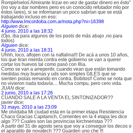
Rompehielos Almirante Irizar en vez de gastar dinero en ésto”
(no voy a dar nombres pero es un conocido refutador mío por
éstos lares), si se informaran un poco sabrían que se está
trabajando incluso en eso:
http://www.lmcordoba.com.ar/nota.php?ni=16398
Alguien
dice:
4 junio, 2010 a las 18:32
(Ojo, iba para algunos de los posts de más abajo ,no para
todos)
Alguien
dice:
4 junio, 2010 a las 18:31
Uhhh, loco, aflojen con la naftalina!!! De acá a unos 10 años,
los que tiran mierda contra este gobierno se van a querer
cortar los huevos tal como pasó con Illia.
Como se van a arrepentir, cuando vean que están tomando
medidas muy buenas y uds son simples GILES que se
sienten piolas remando en contra. Bobitos!! Como se nota que
no vivieron nada todavía… Mucha compu, pero cero vida.
JUAN
dice:
2 junio, 2010 a las 17:26
CUANDO SALE A LA VENTA EL SINTONIZADOR??
javier
dice:
31 mayo, 2010 a las 23:09
Me olvidaba Mi ciudad esta en la primer etapa Resistencia
Chaco Gracias Capitanich, Corrientes en la 4 etapa les dice
algo ??? Cuales son las provincias kirchneristas ???
A partir del 31 de agosto sera que voy a conseguir los decos o
el aparatito de novatech ??? Guarden uno che !!!