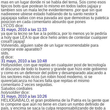
mas en un lugar donde ni se habla del tema. Sos como esos
tipicos bots que postean lo mismo en todos lados jajjaja y
tambien sos un mala leche evidentemens ,por que sin que
nadieeeee ubiese estado hablando de tu santo nestor k
jajajajaja saltas con esa pavada asi que demostras tu patetica
posicion en cada comentario absurdo que pones
LYCOS
dice:
31 mayo, 2010 a las 11:33
ya que la tecno se fue a la politica, por lo menos yo le pediría
a holy que LEA lo que dice helio antes de contestar cualquier
cosa!!! jajajaj!
Volviendo, alguien sabe de un lugar recomendable para
comprar este aparatito?
slds.
dj
dice:
31 mayo, 2010 a las 10:48
Hollysoldier, con que repitas en cualquier post de tecnología
el discurso de todo lo bueno y grande que hizo este gobierno
y como es un defensor del pobre y desamparado atacando a
los sectores más ricos (un robin hood moderno, si se
quiere)alcanza no haces falta que repitas el mismo
comentario 2 veces seguidas.
Saludos cordiales
holysoldier
dice:
31 mayo, 2010 a las 10:26
HELIOGABALO, el gran problema de la Patria es la gente que
lo compone que aún no tiene en claro un rumbo definido de
país, y encima se saca la culpa responsabilizando de todo a