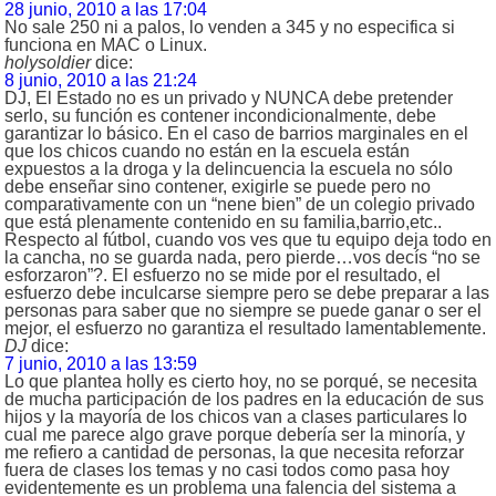
28 junio, 2010 a las 17:04
No sale 250 ni a palos, lo venden a 345 y no especifica si
funciona en MAC o Linux.
holysoldier
dice:
8 junio, 2010 a las 21:24
DJ, El Estado no es un privado y NUNCA debe pretender
serlo, su función es contener incondicionalmente, debe
garantizar lo básico. En el caso de barrios marginales en el
que los chicos cuando no están en la escuela están
expuestos a la droga y la delincuencia la escuela no sólo
debe enseñar sino contener, exigirle se puede pero no
comparativamente con un “nene bien” de un colegio privado
que está plenamente contenido en su familia,barrio,etc..
Respecto al fútbol, cuando vos ves que tu equipo deja todo en
la cancha, no se guarda nada, pero pierde…vos decís “no se
esforzaron”?. El esfuerzo no se mide por el resultado, el
esfuerzo debe inculcarse siempre pero se debe preparar a las
personas para saber que no siempre se puede ganar o ser el
mejor, el esfuerzo no garantiza el resultado lamentablemente.
DJ
dice:
7 junio, 2010 a las 13:59
Lo que plantea holly es cierto hoy, no se porqué, se necesita
de mucha participación de los padres en la educación de sus
hijos y la mayoría de los chicos van a clases particulares lo
cual me parece algo grave porque debería ser la minoría, y
me refiero a cantidad de personas, la que necesita reforzar
fuera de clases los temas y no casi todos como pasa hoy
evidentemente es un problema una falencia del sistema a