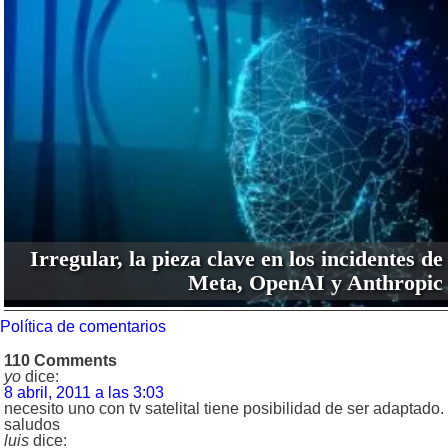
Irregular, la pieza clave en los incidentes de
Meta, OpenAI y Anthropic
Política de comentarios
110 Comments
yo
dice:
8 abril, 2011 a las 3:03
necesito uno con tv satelital tiene posibilidad de ser adaptado.
saludos
luis
dice: