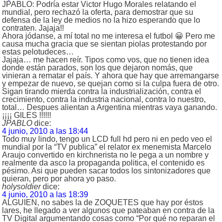
JPABLO: Podría estar Victor Hugo Morales relatando el
mundial, pero rechazó la oferta, para demostrar que su
defensa de la ley de medios no la hizo esperando que lo
contraten. Jajaja!!
Ahora jódanse, a mí total no me interesa el futbol 😀 Pero me
causa mucha gracia que se sientan piolas protestando por
estas pelotudeces…
Jajaja… me hacen reír. Tipos como vos, que no tienen idea
donde están parados, son los que dejaron nomás, que
vinieran a rematar el país. Y ahora que hay que arremangarse
y empezar de nuevo, se quejan como si la culpa fuera de otro.
Sigan tirando mierda contra la industrialización, contra el
crecimiento, contra la industria nacional, contra lo nuestro,
total… Despues alientan a Argentina mientras vaya ganando.
¡¡¡¡ GILES !!!!!!
JPABLO
dice:
4 junio, 2010 a las 18:44
Todo muy lindo, tengo un LCD full hd pero ni en pedo veo el
mundial por la “TV publica” el relator ex menemista Marcelo
Araujo convertido en kirchnerista no le pega a un nombre y
realmente da asco la propaganda politica, el contenido es
pésimo. Asi que pueden sacar todos los sintonizadores que
quieran, pero por ahora yo paso.
holysoldier
dice:
4 junio, 2010 a las 18:39
ALGUIEN, no sabes la de ZOQUETES que hay por éstos
lares, he llegado a ver algunos que pateaban en contra de la
TV Digital argumentando cosas como “Por qué no reparan el