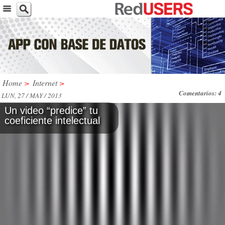
Home
>
Internet
>
Comentarios: 4
LUN, 27 / MAY / 2013
Un video “predice” tu
coeficiente intelectual