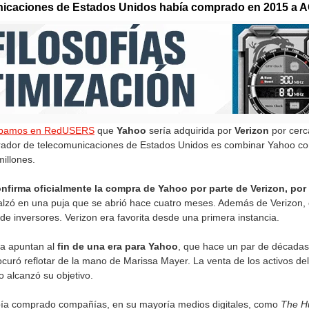
nicaciones de Estados Unidos había comprado en 2015 a A
ábamos en RedUSERS
que
Yahoo
sería adquirida por
Verizon
por cerc
erador de telecomunicaciones de Estados Unidos es combinar Yahoo c
illones.
nfirma oficialmente la compra de Yahoo por parte de Verizon, por
lzó en una puja que se abrió hace cuatro meses. Además de Verizon, e
de inversores. Verizon era favorita desde una primera instancia.
a apuntan al
fin de una era para Yahoo
, que hace un par de décadas
uró reflotar de la mano de Marissa Mayer. La venta de los activos de
o alcanzó su objetivo.
abía comprado compañías, en su mayoría medios digitales, como
The Hu