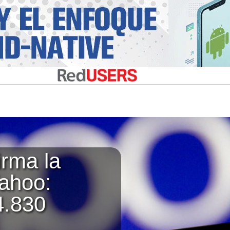
irma la
ahoo:
4.830