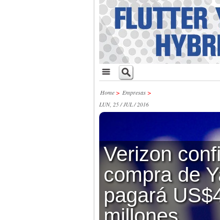
Home
>
Empresas
>
LUN, 25 / JUL / 2016
Verizon conf
compra de Y
pagará US$
millones