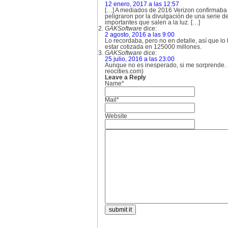
12 enero, 2017 a las 12:57
[…] A mediados de 2016 Verizon confirmaba 
peligraron por la divulgación de una serie 
importantes que salen a la luz. […]
GAKSoftware
dice:
2 agosto, 2016 a las 9:00
Lo recordaba, pero no en detalle, así que lo
estar cotizada en 125000 millones.
GAKSoftware
dice:
25 julio, 2016 a las 23:00
Aunque no es inesperado, si me sorprende. 
reocities.com)
Leave a Reply
Name*
Mail*
Website