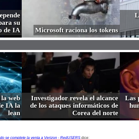
depende
L
ara su
o de IA
Microsoft raciona los tokens
 la web
Investigador revela el alcance
Las 
de IA la
de los ataques informáticos de
hum
lean
Corea del norte
do se complete la venta a Verizon - RedUSERS
dice: