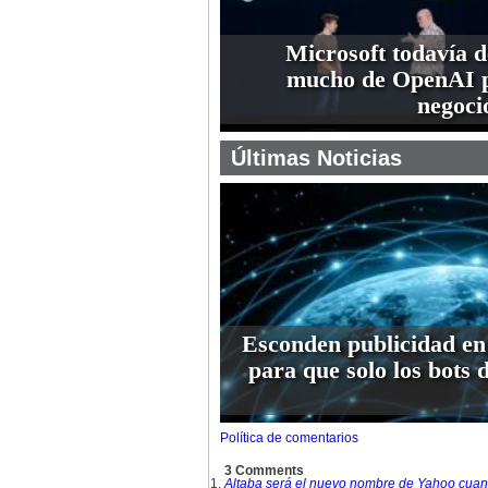
Microsoft todavía 
mucho de OpenAI p
negoci
Últimas Noticias
Esconden publicidad en
para que solo los bots 
Política de comentarios
3 Comments
Altaba será el nuevo nombre de Yahoo cuan