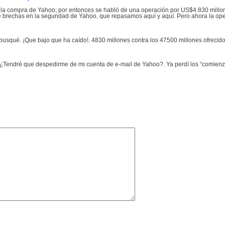
la compra de Yahoo; por entonces se habló de una operación por US$4.830 millones
de brechas en la seguridad de Yahoo, que repasamos aquí y aquí. Pero ahora la o
 busqué. ¡Que bajo que ha caído!. 4830 millones contra los 47500 millones ofrecid
¿Tendré que despedirme de mi cuenta de e-mail de Yahoo?. Ya perdí los “comienzo