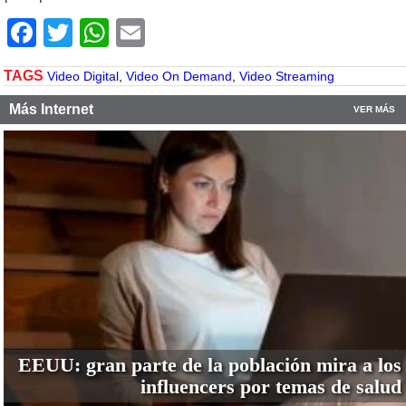
Facebook
Twitter
WhatsApp
Email
TAGS
Video Digital
,
Video On Demand
,
Video Streaming
Más Internet
VER MÁS
EEUU: gran parte de la población mira a los
influencers por temas de salud