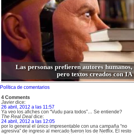
Las personas prefieren autores humanos,
pero textos creados con IA
Política de comentarios
4 Comments
Javier
dice:
26 abril, 2012 a las 11:57
Ya veo los afiches con “Vudu para todos”… Se entiende?
The Real Deal
dice:
24 abril, 2012 a las 12:05
por lo general el único impresentable con una campaña “no
agresiva” de ingreso al mercado fueron los de Netflix. El resto