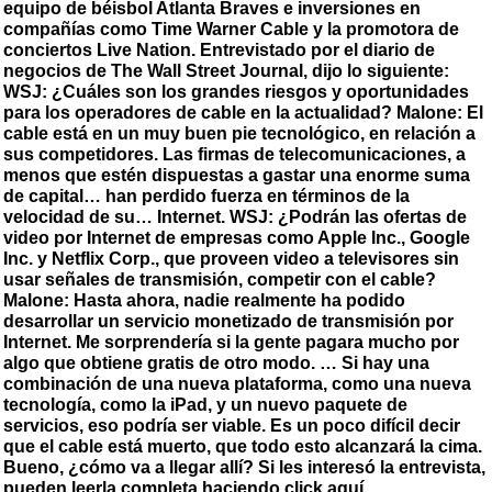
equipo de béisbol Atlanta Braves e inversiones en
compañías como Time Warner Cable y la promotora de
conciertos Live Nation. Entrevistado por el diario de
negocios de The Wall Street Journal, dijo lo siguiente:
WSJ: ¿Cuáles son los grandes riesgos y oportunidades
para los operadores de cable en la actualidad? Malone: El
cable está en un muy buen pie tecnológico, en relación a
sus competidores. Las firmas de telecomunicaciones, a
menos que estén dispuestas a gastar una enorme suma
de capital… han perdido fuerza en términos de la
velocidad de su… Internet. WSJ: ¿Podrán las ofertas de
video por Internet de empresas como Apple Inc., Google
Inc. y Netflix Corp., que proveen video a televisores sin
usar señales de transmisión, competir con el cable?
Malone: Hasta ahora, nadie realmente ha podido
desarrollar un servicio monetizado de transmisión por
Internet. Me sorprendería si la gente pagara mucho por
algo que obtiene gratis de otro modo. … Si hay una
combinación de una nueva plataforma, como una nueva
tecnología, como la iPad, y un nuevo paquete de
servicios, eso podría ser viable. Es un poco difícil decir
que el cable está muerto, que todo esto alcanzará la cima.
Bueno, ¿cómo va a llegar allí? Si les interesó la entrevista,
pueden leerla completa haciendo click aquí.