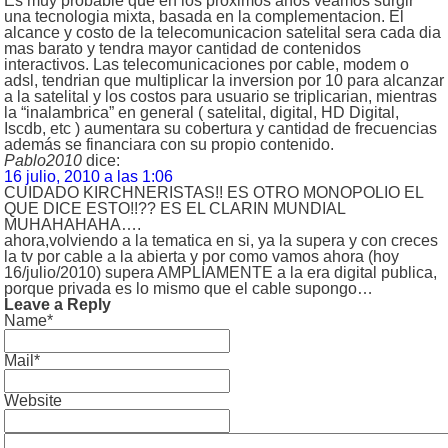
Es muy probable que en los proximos años veamos surgir
una tecnologia mixta, basada en la complementacion. El
alcance y costo de la telecomunicacion satelital sera cada dia
mas barato y tendra mayor cantidad de contenidos
interactivos. Las telecomunicaciones por cable, modem o
adsl, tendrian que multiplicar la inversion por 10 para alcanzar
a la satelital y los costos para usuario se triplicarian, mientras
la “inalambrica” en general ( satelital, digital, HD Digital,
Iscdb, etc ) aumentara su cobertura y cantidad de frecuencias
además se financiara con su propio contenido.
Pablo2010
dice:
16 julio, 2010 a las 1:06
CUIDADO KIRCHNERISTAS!! ES OTRO MONOPOLIO EL
QUE DICE ESTO!!?? ES EL CLARIN MUNDIAL
MUHAHAHAHA….
ahora,volviendo a la tematica en si, ya la supera y con creces
la tv por cable a la abierta y por como vamos ahora (hoy
16/julio/2010) supera AMPLIAMENTE a la era digital publica,
porque privada es lo mismo que el cable supongo…
Leave a Reply
Name*
Mail*
Website