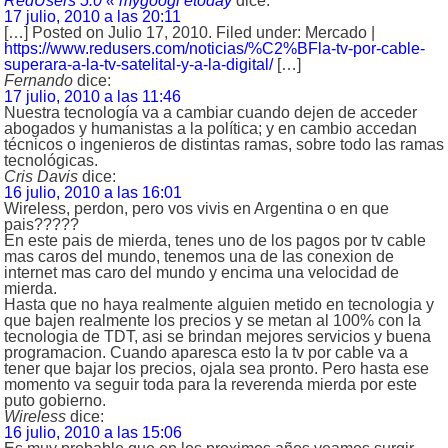
RedUsers 5.0 « mygoogl etoday
dice:
17 julio, 2010 a las 20:11
[…] Posted on Julio 17, 2010. Filed under: Mercado |
https://www.redusers.com/noticias/%C2%BFla-tv-por-cable-
superara-a-la-tv-satelital-y-a-la-digital/
[…]
Fernando
dice:
17 julio, 2010 a las 11:46
Nuestra tecnología va a cambiar cuando dejen de acceder
abogados y humanistas a la política; y en cambio accedan
técnicos o ingenieros de distintas ramas, sobre todo las ramas
tecnológicas.
Cris Davis
dice:
16 julio, 2010 a las 16:01
Wireless, perdon, pero vos vivis en Argentina o en que
pais?????
En este pais de mierda, tenes uno de los pagos por tv cable
mas caros del mundo, tenemos una de las conexion de
internet mas caro del mundo y encima una velocidad de
mierda.
Hasta que no haya realmente alguien metido en tecnologia y
que bajen realmente los precios y se metan al 100% con la
tecnologia de TDT, asi se brindan mejores servicios y buena
programacion. Cuando aparesca esto la tv por cable va a
tener que bajar los precios, ojala sea pronto. Pero hasta ese
momento va seguir toda para la reverenda mierda por este
puto gobierno.
Wireless
dice:
16 julio, 2010 a las 15:06