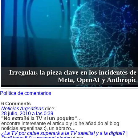
Irregular, la pieza clave en los incidentes de
Meta, OpenAI y Anthropic
Política de comentarios
6 Comments
Noticias Argentinas
dice:
28 julio, 2010 a las 0:39
"No extrañé la TV ni un poquito"…
encontre interesante el artículo y lo he añadido al blog
noticias argentinas :), un abrazo…
¿La TV por cable superará a la TV satelital y a la digital? |