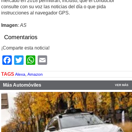
mercado en 2018 permitirán, incluso, que el conductor
consulte con su voz las noticias del día o que pida
instrucciones al navegador GPS.
Imagen
:
AS
Comentarios
¡Comparte esta noticia!
Facebook
Twitter
WhatsApp
Email
TAGS
Alexa
,
Amazon
Más Automóviles
VER MÁS