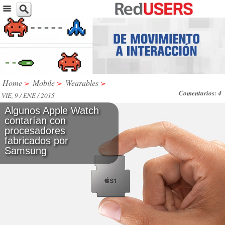
Home
>
Mobile
>
Wearables
>
Comentarios: 4
VIE, 9 / ENE / 2015
Algunos Apple Watch
contarían con
procesadores
fabricados por
Samsung