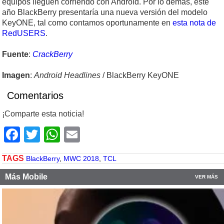
equipos lleguen corriendo con Android. Por lo demás, este
año BlackBerry presentaría una nueva versión del modelo
KeyONE, tal como contamos oportunamente en
esta nota de
RedUSERS
.
Fuente
:
CrackBerry
Imagen
:
Android Headlines
/ BlackBerry KeyONE
Comentarios
¡Comparte esta noticia!
Facebook
Twitter
WhatsApp
Email
TAGS
BlackBerry
,
MWC 2018
,
TCL
Más Mobile
VER MÁS