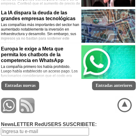
empresa. Confesó que el aumento de precio de
GamePass en 2025 le costó millones de
La IA dispara la deuda de las
suscriptors a Xbox.
grandes empresas tecnológicas
Las compañías más importantes del sector han
aumentado notablemente la inversión en
infraestructura y desarrollo. Sin embargo, sus
ingresos ya no bastan para sostener este
esfuerzo.
Europa le exige a Meta que
permita los chatbots de la
competencia en WhatsApp
La compañía primero los había prohibido.
Luego había establecido un acceso pago. Los
funcionarios consideraron que el costo era
demasiado y la situación alteraba la
competencia en el mercado de las IA.
Entradas nuevas
Entradas anteriores
NewsLETTER RedUSERS SUSCRIBETE: