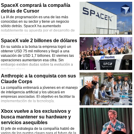
hasta de mano de obra están retrasando el
SpaceX comprará la compañía
trabajo.
detrás de Cursor
La IA de programación es una de las más
conocidas en su sector y tiene un negocio
sólido detrás. SpaceX ha aumentado
notablemente su apuesta por el desarrollo de
estas herramientas.
SpaceX vale 2 billones de dólares
En su salida a la bolsa la empresa logró un
obtener USD 75 mil millones y llegó a una
valuación de USD 1,7 billones. El viernes las
operaciones aumentaron esa cifra. Sin
embargo existen dudas sobre la evolución a
mediano plazo.
Anthropic a la conquista con sus
Claude Corps
La compañía entrenará a jóvenes en el manejo
de inteligencia artificial y los ubicará en
empresas asociadas. El objetivo es facilitar la
implementación de la tecnología.
Xbox vuelve a los exclusivos y
busca mantener su hardware y
servicios asequibles
El jefe de estrategia de la compañía habló de
varios de los puntos claves para el futuro de la