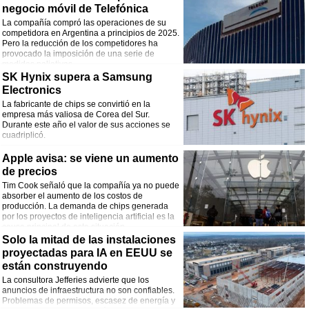
negocio móvil de Telefónica
La compañía compró las operaciones de su
competidora en Argentina a principios de 2025.
Pero la reducción de los competidores ha
provocado la imposición de una serie de
medidas paliativas.
SK Hynix supera a Samsung
Electronics
La fabricante de chips se convirtió en la
empresa más valiosa de Corea del Sur.
Durante este año el valor de sus acciones se
cuadriplicó.
Apple avisa: se viene un aumento
de precios
Tim Cook señaló que la compañía ya no puede
absorber el aumento de los costos de
producción. La demanda de chips generada
por los proyectos de inteligencia artificial es la
causa principal de esta situación.
Solo la mitad de las instalaciones
proyectadas para IA en EEUU se
están construyendo
La consultora Jefferies advierte que los
anuncios de infraestructura no son confiables.
Problemas de permisos, escasez de energía y