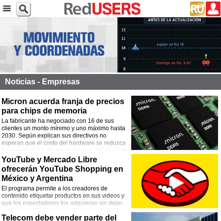
Noticias - Empresas
Micron acuerda franja de precios
para chips de memoria
La fabricante ha negociado con 16 de sus
clientes un monto mínimo y uno máximo hasta
2030. Según explican sus directivos no
esperan que el costo del hardware se reduzca
a pesar de los esfuerzos por aumentar la oferta.
YouTube y Mercado Libre
ofrecerán YouTube Shopping en
México y Argentina
El programa permite a los creadores de
contenido etiquetar productos en sus videos y
que los espectadores los adquieran sin dejar
de consumir el contenido. Las empresas ya
Telecom debe vender parte del
habían colaborado en el mismo proyecto en el mercado brasileño.