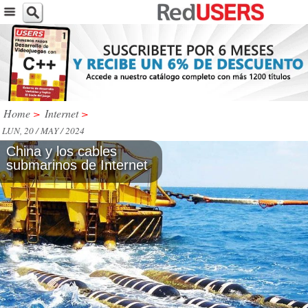
Home
>
Internet
>
LUN, 20 / MAY / 2024
China y los cables
submarinos de Internet