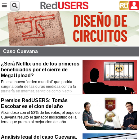
Caso Cuevana
¿Será Netflix uno de los primeros
beneficiados por el cierre de
MegaUpload?
En este nuevo “orden mundial” que podría
surgir a partir de las duras medidas contra la
piratería en Internet, servicios como Netflix
serían los primeros en incrementar sus arcas.
Premios RedUSERS: Tomás
Escobar es el clon del año
Alzándose con el 53% de los votos, el pope de
Cuevana resultó el ganador indiscutido de la
terna que premia al mejor clon del año.
Análisis legal del caso Cuevana,