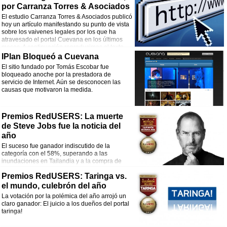
por Carranza Torres & Asociados
El estudio Carranza Torres & Asociados publicó
hoy un artículo manifestando su punto de vista
sobre los vaivenes legales por los que ha
atravesado el portal Cuevana en los últimos
meses. A continuación reproducimos el texto
completo.
IPlan Bloqueó a Cuevana
El sitio fundado por Tomás Escobar fue
bloqueado anoche por la prestadora de
servicio de Internet. Aún se desconocen las
causas que motivaron la medida.
Premios RedUSERS: La muerte
de Steve Jobs fue la noticia del
año
El suceso fue ganador indiscutido de la
categoría con el 58%, superando a las
inundaciones en Tailandia y a la compra de
Motorola Mobility por parte de Google.
Premios RedUSERS: Taringa vs.
el mundo, culebrón del año
La votación por la polémica del año arrojó un
claro ganador: El juicio a los dueños del portal
taringa!