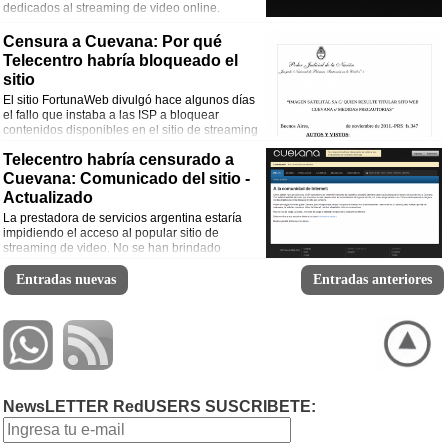
dedicados al streaming de video online.
Censura a Cuevana: Por qué
Telecentro habría bloqueado el
sitio
El sitio FortunaWeb divulgó hace algunos días
el fallo que instaba a las ISP a bloquear
contenidos disponibles en el sitio de streaming
de video gratuito.
Telecentro habría censurado a
Cuevana: Comunicado del sitio -
Actualizado
La prestadora de servicios argentina estaría
impidiendo el acceso al popular sitio de
streaming de video. No se han brindado
precisiones del porqué de la medida.
Entradas nuevas
Entradas anteriores
NewsLETTER RedUSERS SUSCRIBETE: