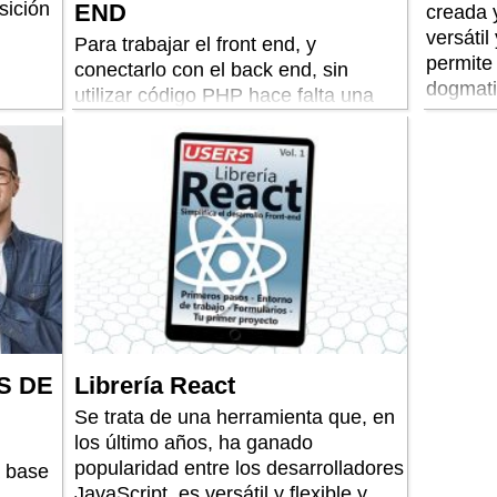
sición
END
creada 
versátil
Para trabajar el front end, y
permite 
conectarlo con el back end, sin
dogmat
utilizar código PHP hace falta una
API. Te enseñamos a desarrollarla
S DE
Librería React
Se trata de una herramienta que, en
los último años, ha ganado
popularidad entre los desarrolladores
a base
JavaScript, es versátil y flexible y,