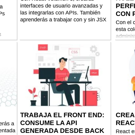
PERF
interfaces de usuario avanzadas y
a
las integrarlas con APIs. También
CON 
Ps
aprenderás a trabajar con y sin JSX
Con el 
esta co
s
administ
perfile
TRABAJA EL FRONT END:
CREA
CONSUME LA API
REAC
erás a
GENERADA DESDE BACK
ientada
React e