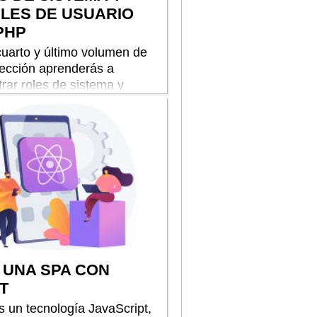
ILES DE USUARIO
PHP
cuarto y último volumen de
lección aprenderás a
rar roles de sistema y
s de cada usuario con PHP
 UNA SPA CON
T
s un tecnología JavaScript,