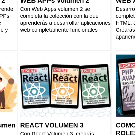
 2
WEB APPs Volumen 2
WEB A
prende
Con Web Apps volumen 2 se
Desarro
APPs
completa la colección con la que
complet
e
aprenderás a desarrollar aplicaciones
HTML, J
ne y
web completamente funcionales
Crearás
aparien
umen
REACT VOLUMEN 3
COMO
ROLE
Con React Volumen 3, crearás