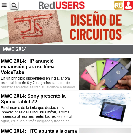
MWC 2014
MWC 2014: HP anunció
expansión para su línea
VoiceTabs
En un principio disponibles en India, ahora
estas tablets de 6 y 7 pulgadas capaces de
realizar llamadas estiran su alcance a nuevos
mercados y presentan algunas novedades.
MWC 2014: Sony presentó la
Xperia Tablet Z2
En el marco de la feria que destaca las
innovaciones de la industria móvil, la firma
japonesa afirma que, entre las resistentes al
agua, es la tablet más delgada y liviana del
mercado.
MWC 2014: HTC apunta a la gama