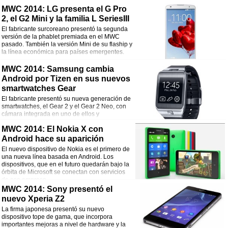
algunas novedades en términos de
MWC 2014: LG presenta el G Pro
características y cambios en el software.
2, el G2 Mini y la familia L SeriesIII
El fabricante surcoreano presentó la segunda
versión de la phablet premiada en el MWC
pasado. También la versión Mini de su flaship y
la línea económica para países emergentes.
MWC 2014: Samsung cambia
Android por Tizen en sus nuevos
smartwatches Gear
El fabricante presentó su nueva generación de
smartwatches, el Gear 2 y el Gear 2 Neo, con
cámara integrada en uno de ellos y
procesadores de 1Ghz.
MWC 2014: El Nokia X con
Android hace su aparición
El nuevo dispositivo de Nokia es el primero de
una nueva línea basada en Android. Los
dispositivos, que en el futuro quedarán bajo la
órbita de Microsoft se conectan con servicios
de esa empresa.
MWC 2014: Sony presentó el
nuevo Xperia Z2
La firma japonesa presentó su nuevo
dispositivo tope de gama, que incorpora
importantes mejoras a nivel de hardware y la