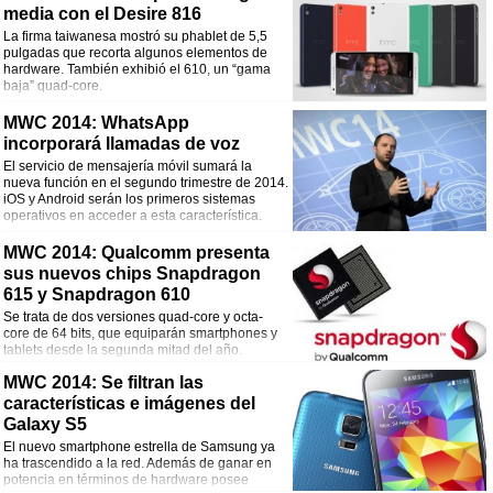
media con el Desire 816
La firma taiwanesa mostró su phablet de 5,5
pulgadas que recorta algunos elementos de
hardware. También exhibió el 610, un “gama
baja” quad-core.
MWC 2014: WhatsApp
incorporará llamadas de voz
El servicio de mensajería móvil sumará la
nueva función en el segundo trimestre de 2014.
iOS y Android serán los primeros sistemas
operativos en acceder a esta característica.
MWC 2014: Qualcomm presenta
sus nuevos chips Snapdragon
615 y Snapdragon 610
Se trata de dos versiones quad-core y octa-
core de 64 bits, que equiparán smartphones y
tablets desde la segunda mitad del año.
MWC 2014: Se filtran las
características e imágenes del
Galaxy S5
El nuevo smartphone estrella de Samsung ya
ha trascendido a la red. Además de ganar en
potencia en términos de hardware posee