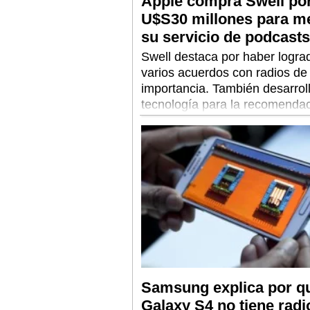
Apple compra Swell po
U$S30 millones para m
su servicio de podcasts
Swell destaca por haber logra
varios acuerdos con radios de
importancia. También desarrol
tecnología para la recomenda
contenido.
Samsung explica por qu
Galaxy S4 no tiene rad