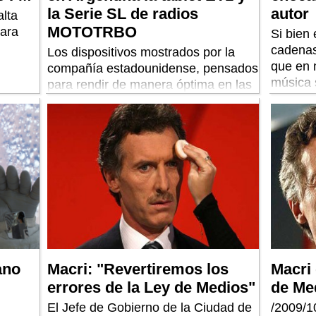
la Serie SL de radios
autor
alta
MOTOTRBO
para
Si bien 
cadenas
Los dispositivos mostrados por la
que en 
compañía estadounidense, pensados
música 
para rendir de manera óptima en las
cuentan 
situaciones más extremas, serán
muy “ju
comercializados exclusivamente en
el uso d
el mercado empresarial a través de
vuelve 
una red de partners, distribuidores e
entidad
implementadores.
las Radi
transmi
medio),
más que
que poc
de hobbi
ano
Macri: "Revertiremos los
Macri 
analiza
errores de la Ley de Medios"
de Me
como CA
El Jefe de Gobierno de la Ciudad de
/2009/1
las radi