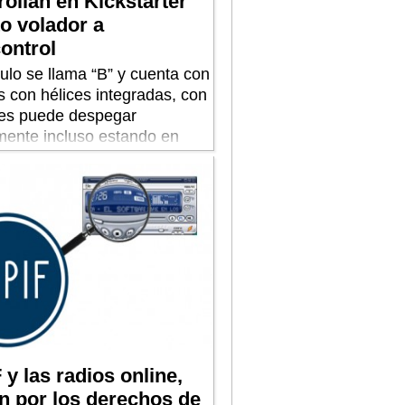
ollan en Kickstarter
o volador a
ontrol
ulo se llama “B” y cuenta con
s con hélices integradas, con
les puede despegar
lmente incluso estando en
nto.
y las radios online,
n por los derechos de