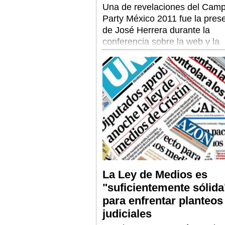
Una de revelaciones del Cam
Party México 2011 fue la pres
de José Herrera durante la
conferencia sobre la web y la
Estación Espacial Internaciona
RedUSERS te contamos su his
La Ley de Medios es
"suficientemente sólida
para enfrentar planteos
judiciales