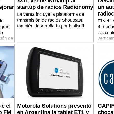
r
AOL vende Winamp al
Desarr
ejorar
startup de radios Radionomy
un aut
radioc
La venta incluye la plataforma de
transmisión de radios Shoutcast,
do
El vehíc
también desarrollada por Nullsoft.
 gran
4 rueda
lo
las cua
ción de
vertica
movimie
é el
Motorola Solutions presentó
CAPIF 
io FM
en Argentina la tablet ET1 y
choca