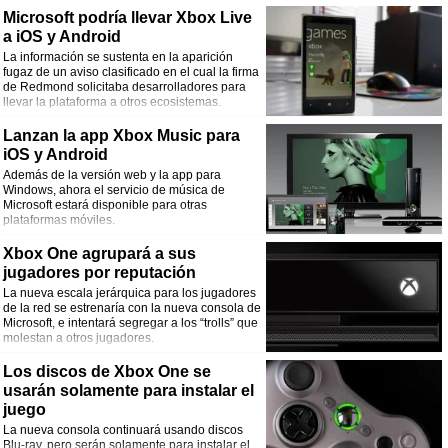
Microsoft podría llevar Xbox Live
a iOS y Android
La información se sustenta en la aparición
fugaz de un aviso clasificado en el cual la firma
de Redmond solicitaba desarrolladores para
llevar la plataforma a otros ecosistemas.
Lanzan la app Xbox Music para
iOS y Android
Además de la versión web y la app para
Windows, ahora el servicio de música de
Microsoft estará disponible para otras
plataformas móviles.
Xbox One agrupará a sus
jugadores por reputación
La nueva escala jerárquica para los jugadores
de la red se estrenaría con la nueva consola de
Microsoft, e intentará segregar a los “trolls” que
molestan a otros jugadores.
Los discos de Xbox One se
usarán solamente para instalar el
juego
La nueva consola continuará usando discos
Blu-ray, pero serán solamente para instalar el