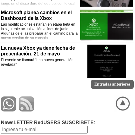
juego en el disco duro del equipo, con lo cual
será innecesario colocar el disco cada vez que
Microsoft planea cambios en el
juguemos.
Dashboard de la Xbox
Las modificaciones estarían en etapa beta en
la siguiente actualización a fines de junio.
Algunas de ellas prepararían el camino para la
nueva versión de su consola.
La nueva Xbox ya tiene fecha de
presentación: 21 de mayo
El evento se llamará “una nueva generación
revelada”
Entradas anteriores
NewsLETTER RedUSERS SUSCRIBETE: