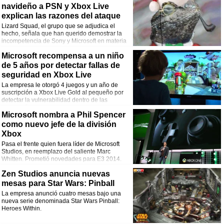
navideño a PSN y Xbox Live
explican las razones del ataque
Lizard Squad, el grupo que se adjudica el
hecho, señala que han querido demostrar la
incompetencia de Sony y Microsoft en materia
de seguridad.
Microsoft recompensa a un niño
de 5 años por detectar fallas de
seguridad en Xbox Live
La empresa le otorgó 4 juegos y un año de
suscripción a Xbox Live Gold al pequeño por
detectar la vulnerabilidad dentro de las
contraseñas del servicio.
Microsoft nombra a Phil Spencer
como nuevo jefe de la división
Xbox
Pasa el frente quien fuera líder de Microsoft
Studios, en reemplazo del saliente Marc
Whitten. Prometió novedades para E3 2014.
Zen Studios anuncia nuevas
mesas para Star Wars: Pinball
La empresa anunció cuatro mesas bajo una
nueva serie denominada Star Wars Pinball:
Heroes Within.