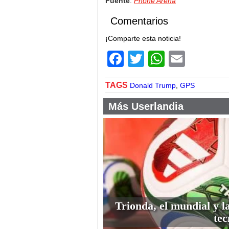
Fuente
:
Phone Arena
Comentarios
¡Comparte esta noticia!
Facebook
Twitter
WhatsA
Email
TAGS
Donald Trump
,
GPS
Más Userlandia
Trionda, el mundial y l
tec