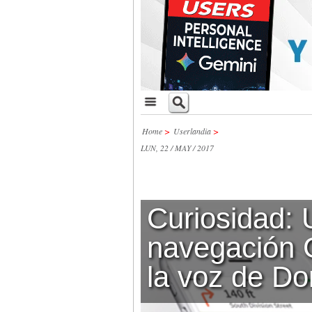
Home
>
Userlandia
>
LUN, 22 / MAY / 2017
Curiosidad:
navegación 
la voz de D