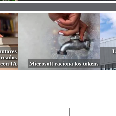
autores
L
creados
con IA
Microsoft raciona los tokens