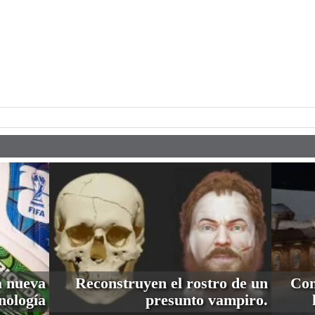
pp
a nueva
Reconstruyen el rostro de un
Com
nología
presunto vampiro.