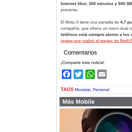
Internet libre, 300 minutos y 500 S
preventa.
El Moto X tiene una pantalla de
4,7 p
compañía, que ofrece un micro dual c
teléfono está siempre atento a los
review que realizó el equipo de Red
Comentarios
¡Comparte esta noticia!
Facebook
Twitter
WhatsA
Email
TAGS
Movistar
,
Personal
Más Mobile