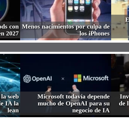
E
ods con
Menos nacimientos por culpa de
en 2027
los iPhones
 la web
Microsoft todavía depende
Inv
de IA la
mucho de OpenAI para su
de 
lean
negocio de IA