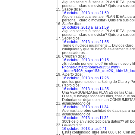
Alguien sabe cuál seria el PLAN IDEAL para
personal , claro o movistar? Quisiera sus o
Saabe
dice:
16 octubre, 2013 a las 21:59
Alguien sabe cuál seria el PLAN IDEAL para
personal , claro o movistar? Quisiera sus o
Saabe
dice:
16 octubre, 2013 a las 21:59
Alguien sabe cuál seria el PLAN IDEAL para
personal , claro o movistar? Quisiera sus o
Sebel
dice:
16 octubre, 2013 a las 21:55
Tiene 6 núcleos igualmente… Dividos claro,
cualquiera y que su batería es altamente ad
procesadores…
Christian
dice:
16 octubre, 2013 a las 19:15
¿En dónde por ejemplo? En eBay nuevo y libr
Phones-Smartphones-/9355/i.html?
_from=R40&_sop=15&_clu=2&_fcid=1&_loc
Alberto
dice:
16 octubre, 2013 a las 17:26
que los gerentes de marketing de Claro y 
Pablo
dice:
16 octubre, 2013 a las 14:35
Una VERGUENZA los PLANES de las Cias. Telef
O sea, si navega todos los dias, cosa que
Deberiamos dejar de ser tan CONSUMISTAS
elsauseador
dice:
16 octubre, 2013 a las 11:34
Ademas la probre cantidad de datos para nave
elsauseador
dice:
16 octubre, 2013 a las 11:32
300$ de plan y solo 1gb para datos?? ah bo
Lautaro
dice:
16 octubre, 2013 a las 9:41
Estás confundido, libre sale 600 usd. Con a