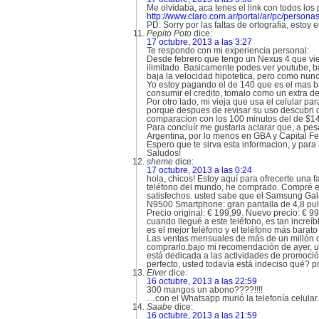
Me olvidaba, aca tenes el link con todos los 
http://www.claro.com.ar/portal/ar/pc/person
PD: Sorry por las faltas de ortografia, estoy
Pepito Poto
dice:
17 octubre, 2013 a las 3:27
Te respondo con mi experiencia personal:
Desde febrero que tengo un Nexus 4 que vien
ilimitado. Basicamente podes ver youtube, ba
baja la velocidad hipotetica, pero como nunc
Yo estoy pagando el de 140 que es el mas b
consumir el credito, tomalo como un extra 
Por otro lado, mi vieja que usa el celular 
porque despues de revisar su uso descubri q
comparacion con los 100 minutos del de $1
Para concluír me gustaria aclarar que, a pes
Argentina, por lo menos en GBA y Capital Fe
Espero que te sirva esta informacion, y para 
Saludos!
sheme
dice:
17 octubre, 2013 a las 0:24
hola, chicos! Estoy aquí para ofrecerte una
teléfono del mundo, he comprado. Compré est
satisfechos. usted sabe que el Samsung Galax
N9500 ​​Smartphone: gran pantalla de 4,8 pu
Precio original: € 199,99. Nuevo precio: € 9
cuando llegué a este teléfono, es tan increíb
es el mejor teléfono y el teléfono más bara
Las ventas mensuales de más de un millón de
comprarlo.bajo mi recomendación de ayer, un
está dedicada a las actividades de promoci
perfecto, usted todavía está indeciso qué? p
Elver
dice:
16 octubre, 2013 a las 22:59
300 mangos un abono????!!!!
…con el Whatsapp murió la telefonía celular.
Saabe
dice:
16 octubre, 2013 a las 21:59