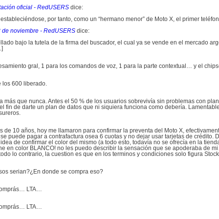
ntación oficial - RedUSERS
dice:
stableciéndose, por tanto, como un “hermano menor” de Moto X, el primer teléfon
 13 de noviembre - RedUSERS
dice:
lado bajo la tutela de la firma del buscador, el cual ya se vende en el mercado arg
…]
rocesamiento gral, 1 para los comandos de voz, 1 para la parte contextual… y el chi
los 600 liberado.
a más que nunca. Antes el 50 % de los usuarios sobrevivía sin problemas con plane
l fin de darte un plan de datos que ni siquiera funciona como debería. Lamentabl
sureros.
s de 10 años, hoy me llamaron para confirmar la preventa del Moto X, efectivamente
o se puede pagar a contrafactura osea 6 cuotas y no dejar usar tarjetas de crédito
idea de confirmar el color del mismo (a todo esto, todavía no se ofrecía en la tien
e en color BLANCO! no les puedo describir la sensación que se apoderaba de mi…
odo lo contrario, la cuestion es que en los terminos y condiciones solo figura Stock
sos serian?¿En donde se compra eso?
o comprás… LTA…
o comprás… LTA…