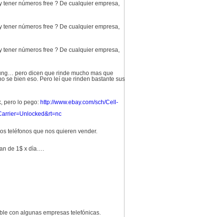
 tener números free ? De cualquier empresa,
 tener números free ? De cualquier empresa,
 tener números free ? De cualquier empresa,
amsung… pero dicen que rinde mucho mas que
o se bien eso. Pero leí que rinden bastante sus
, pero lo pego:
http://www.ebay.com/sch/Cell-
rrier=Unlocked&rt=nc
s teléfonos que nos quieren vender.
lan de 1$ x dìa….
able con algunas empresas telefónicas.