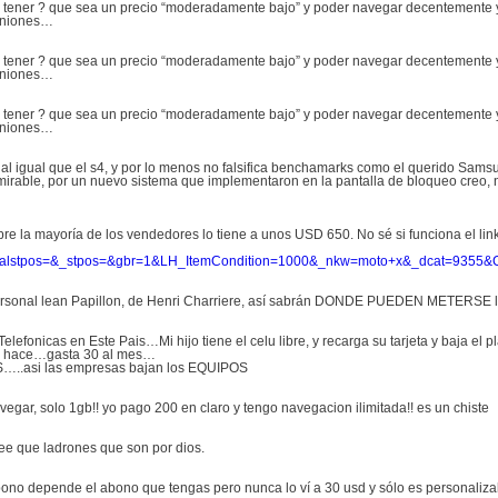
 tener ? que sea un precio “moderadamente bajo” y poder navegar decentemente y
piniones…
 tener ? que sea un precio “moderadamente bajo” y poder navegar decentemente y
piniones…
 tener ? que sea un precio “moderadamente bajo” y poder navegar decentemente y
piniones…
 al igual que el s4, y por lo menos no falsifica benchamarks como el querido S
mirable, por un nuevo sistema que implementaron en la pantalla de bloqueo creo, n
e la mayoría de los vendedores lo tiene a unos USD 650. No sé si funciona el link
alstpos=&_stpos=&gbr=1&LH_ItemCondition=1000&_nkw=moto+x&_dcat=9355&Ca
Personal lean Papillon, de Henri Charriere, así sabrán DONDE PUEDEN METERSE lo
onicas en Este Pais…Mi hijo tiene el celu libre, y recarga su tarjeta y baja el p
 no hace…gasta 30 al mes…
…..asi las empresas bajan los EQUIPOS
gar, solo 1gb!! yo pago 200 en claro y tengo navegacion ilimitada!! es un chiste
ee que ladrones que son por dios.
bono depende el abono que tengas pero nunca lo ví a 30 usd y sólo es personaliz