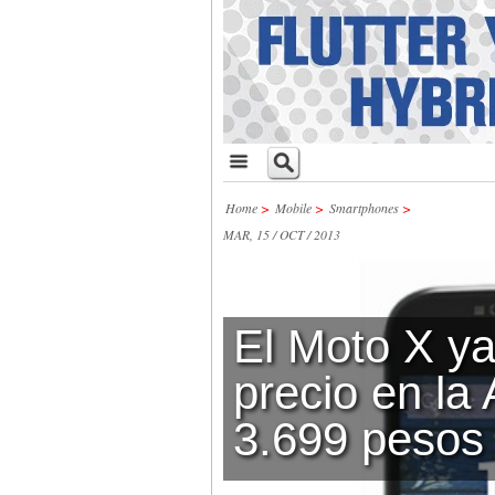
Home
>
Mobile
>
Smartphones
>
MAR, 15 / OCT / 2013
El Moto X ya
precio en la 
3.699 pesos