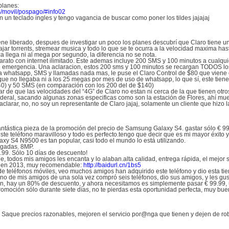
planes:
as/movil/pospago/#info02
 en un teclado ingles y tengo vagancia de buscar como poner los tildes jajajaj
e liberado, despues de investigar un poco los planes descubrí que Claro tiene un
jar torrents, stremear musica y todo lo que se te ocurra a la velocidad maxima ha
a llega ni al mega por segundo, la diferencia no se nota.
arato con internet ilimitado. Este ademas incluye 200 SMS y 100 minutos a cualqu
de emergencia. Una aclaracion, estos 200 sms y 100 minutos se recargan TODOS l
para whatsapp, SMS y llamadas nada mas, le puse el Claro Control de $80 que viene
ue no llegaba ni a los 25 megas por mes de uso de whatsapp, lo que sí, este tiene
40) y 50 SMS (en comparación con los 200 del de $140)
ar de que las velocidades del “4G” de Claro no estan ni cerca de la que tienen otr
deral, sacando algunas zonas especificas como son la estación de Flores, ahí mue
aclarar, no, no soy un representante de Claro jajaj, solamente un cliente que hizo l
 fantástica pieza de la promoción del precio de Samsung Galaxy S4. gastar sólo € 
e teléfono maravilloso y todo es perfecto.tengo que decir que es mi mayor éxito 
y S4 N9500 ​​es tan popular, casi todo el mundo lo está utilizando.
lgadas. 8MP.
9.99. Sólo 10 días de descuento!
le, todos mis amigos les encanta y lo alaban.alta calidad, entrega rápida, el mejor 
to en 2013, muy recomendable:
http://baidurl.cn/1bs5
 teléfonos móviles, veo muchos amigos han adquirido este teléfono y dio esta ti
o de mis amigos de una sola vez compró seis teléfonos, dio sus amigos, y les gu
ón, hay un 80% de descuento, y ahora necesitamos es simplemente pasar € 99.99, 
romoción sólo durante siete días, no te pierdas esta oportunidad perfecta, muy bu
 Saque precios razonables, mejoren el servicio por@nga que tienen y dejen de roba