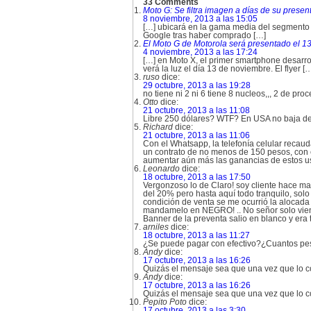
33 Comments
Moto G: Se filtra imagen a días de su prese
8 noviembre, 2013 a las 15:05
[…] ubicará en la gama media del segmento e
Google tras haber comprado […]
El Moto G de Motorola será presentado el
4 noviembre, 2013 a las 17:24
[…] en Moto X, el primer smartphone desarrol
verá la luz el día 13 de noviembre. El flyer [
ruso
dice:
29 octubre, 2013 a las 19:28
no tiene ni 2 ni 6 tiene 8 nucleos,,, 2 de p
Otto
dice:
21 octubre, 2013 a las 11:08
Libre 250 dólares? WTF? En USA no baja de 
Richard
dice:
21 octubre, 2013 a las 11:06
Con el Whatsapp, la telefonía celular recaud
un contrato de no menos de 150 pesos, con e
aumentar aún más las ganancias de estos u
Leonardo
dice:
18 octubre, 2013 a las 17:50
Vergonzoso lo de Claro! soy cliente hace ma
del 20% pero hasta aquí todo tranquilo, sol
condición de venta se me ocurrió la alocada 
mandamelo en NEGRO! .. No señor solo vien
Banner de la preventa salio en blanco y era t
arniles
dice:
18 octubre, 2013 a las 11:27
¿Se puede pagar con efectivo?¿Cuantos pe
Andy
dice:
17 octubre, 2013 a las 16:26
Quizás el mensaje sea que una vez que l
Andy
dice:
17 octubre, 2013 a las 16:26
Quizás el mensaje sea que una vez que l
Pepito Poto
dice:
17 octubre, 2013 a las 3:30