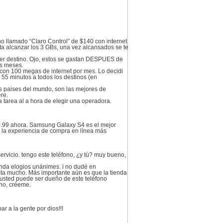
o llamado “Claro Control” de $140 con internet
sta alcanzar los 3 GBs, una vez alcansados se te
ier destino. Ojo, estos se gastan DESPUES de
os meses.
 con 100 megas de internet por mes. Lo decidi
 55 minutos a todos los destinos (en
os paises del mundo, son las mejores de
re.
a tarea al a hora de elegir una operadora.
99.99 ahora. Samsung Galaxy S4 es el mejor
y la experiencia de compra en línea más
servicio. tengo este teléfono, ¿y tú? muy bueno,
enda elogios unánimes. i no dudé en
sta mucho. Más importante aún es que la tienda
usted puede ser dueño de este teléfono
eno, créeme.
r a la gente por dios!!!