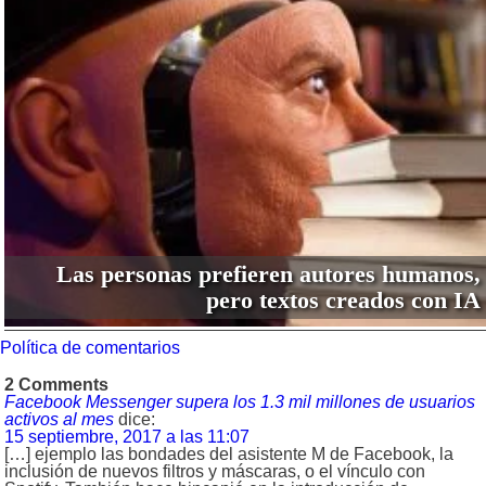
Las personas prefieren autores humanos,
pero textos creados con IA
Política de comentarios
2 Comments
Facebook Messenger supera los 1.3 mil millones de usuarios
activos al mes
dice:
15 septiembre, 2017 a las 11:07
[…] ejemplo las bondades del asistente M de Facebook, la
inclusión de nuevos filtros y máscaras, o el vínculo con