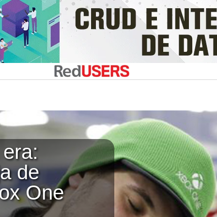
 era:
ja de
box One