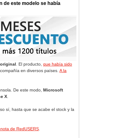
n de este modelo se había
original
. El producto,
que había sido
a compañía en diversos países.
A la
onsola. De este modo,
Microsoft
ne X
.
o sí, hasta que se acabe el stock y la
 nota de RedUSERS
.