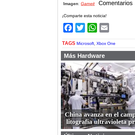
Comentarios
Imagen
:
Gameit
¡Comparte esta noticia!
Facebook
Twitter
WhatsA
Email
TAGS
Microsoft
,
Xbox One
Más Hardware
China avanza en el camp
litografía ultravioleta 