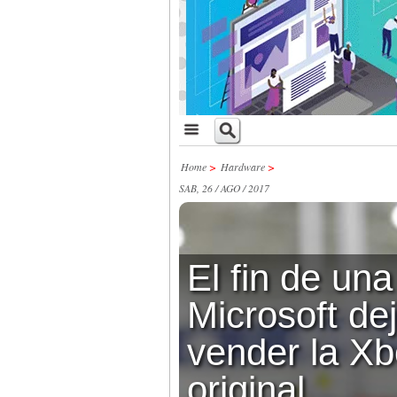
Home
>
Hardware
>
SAB, 26 / AGO / 2017
El fin de una
Microsoft de
vender la X
original