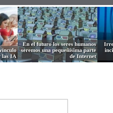
En el futuro los seres humanos
Irre
vínculo
seremos una pequeñísima parte
inc
 las IA
de Internet