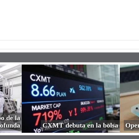
pp
o de la
profunda
CXMT debuta en la bolsa
Open