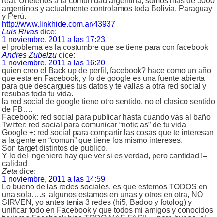
real. Únetenos a la comunidad argentina, somos más de 5000
argentinos y actualmente controlamos toda Bolivia, Paraguay
y Perú.
http://www.linkhide.com.ar/43937
Luis Rivas
dice:
1 noviembre, 2011 a las 17:23
el problema es la costumbre que se tiene para con facebook
Andres Zubelzu
dice:
1 noviembre, 2011 a las 16:20
quien creo el Back up de perfil, facebook? hace como un año
que esta en Facebook, y lo de google es una fuente abierta
para que descargues tus datos y te vallas a otra red social y
resubas toda tu vida.
la red social de google tiene otro sentido, no el clasico sentido
de FB….
Facebook: red social para publicar hasta cuando vas al baño
Twitter: red social para comunicar “noticias” de tu vida
Google +: red social para compartir las cosas que te interesan
a la gente en “comun” que tiene los mismo intereses.
Son target distintos de publico.
Y lo del ingeniero hay que ver si es verdad, pero cantidad !=
calidad
Zeta
dice:
1 noviembre, 2011 a las 14:59
Lo bueno de las redes sociales, es que estemos TODOS en
una sola….si algunos estamos en unas y otros en otra, NO
SIRVEN, yo antes tenia 3 redes (hi5, Badoo y fotolog) y
unificar todo en Facebook y que todos mi amigos y conocidos