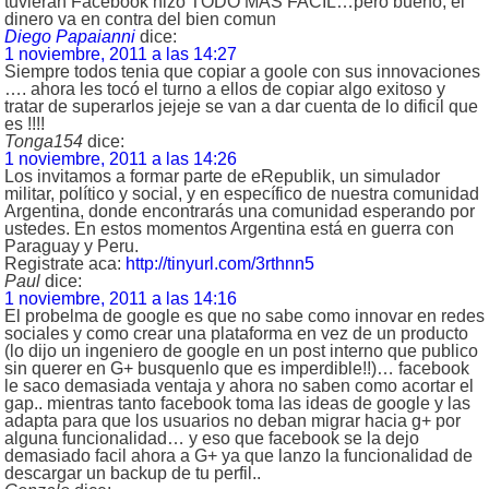
tuvieran Facebook hizo TODO MAS FACIL…pero bueno, el
dinero va en contra del bien comun
Diego Papaianni
dice:
1 noviembre, 2011 a las 14:27
Siempre todos tenia que copiar a goole con sus innovaciones
…. ahora les tocó el turno a ellos de copiar algo exitoso y
tratar de superarlos jejeje se van a dar cuenta de lo dificil que
es !!!!
Tonga154
dice:
1 noviembre, 2011 a las 14:26
Los invitamos a formar parte de eRepublik, un simulador
militar, político y social, y en específico de nuestra comunidad
Argentina, donde encontrarás una comunidad esperando por
ustedes. En estos momentos Argentina está en guerra con
Paraguay y Peru.
Registrate aca:
http://tinyurl.com/3rthnn5
Paul
dice:
1 noviembre, 2011 a las 14:16
El probelma de google es que no sabe como innovar en redes
sociales y como crear una plataforma en vez de un producto
(lo dijo un ingeniero de google en un post interno que publico
sin querer en G+ busquenlo que es imperdible!!)… facebook
le saco demasiada ventaja y ahora no saben como acortar el
gap.. mientras tanto facebook toma las ideas de google y las
adapta para que los usuarios no deban migrar hacia g+ por
alguna funcionalidad… y eso que facebook se la dejo
demasiado facil ahora a G+ ya que lanzo la funcionalidad de
descargar un backup de tu perfil..