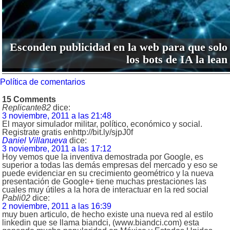
Esconden publicidad en la web para que solo
los bots de IA la lean
Política de comentarios
15 Comments
Replicante82
dice:
3 noviembre, 2011 a las 21:48
El mayor simulador militar, político, económico y social.
Registrate gratis enhttp://bit.ly/sjpJ0f
Daniel Villanueva
dice:
3 noviembre, 2011 a las 17:12
Hoy vemos que la inventiva demostrada por Google, es
superior a todas las demás empresas del mercado y eso se
puede evidenciar en su crecimiento geométrico y la nueva
presentación de Google+ tiene muchas prestaciones las
cuales muy útiles a la hora de interactuar en la red social
Pabli02
dice:
2 noviembre, 2011 a las 16:39
muy buen articulo, de hecho existe una nueva red al estilo
linkedin que se llama biandci, (www.biandci.com) esta