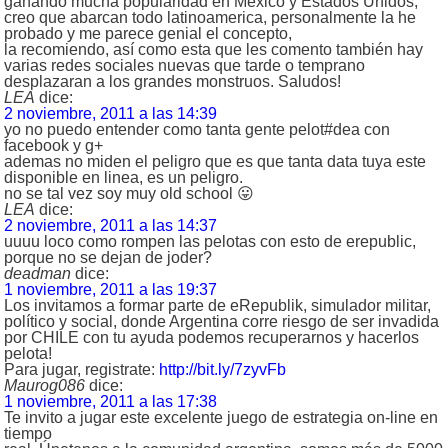
ganando mucha popularidad en México y Estados Unidos,
creo que abarcan todo latinoamerica, personalmente la he
probado y me parece genial el concepto,
la recomiendo, así como esta que les comento también hay
varias redes sociales nuevas que tarde o temprano
desplazaran a los grandes monstruos. Saludos!
LEA
dice:
2 noviembre, 2011 a las 14:39
yo no puedo entender como tanta gente pelot#dea con
facebook y g+
ademas no miden el peligro que es que tanta data tuya este
disponible en linea, es un peligro.
no se tal vez soy muy old school 😛
LEA
dice:
2 noviembre, 2011 a las 14:37
uuuu loco como rompen las pelotas con esto de erepublic,
porque no se dejan de joder?
deadman
dice:
1 noviembre, 2011 a las 19:37
Los invitamos a formar parte de eRepublik, simulador militar,
político y social, donde Argentina corre riesgo de ser invadida
por CHILE con tu ayuda podemos recuperarnos y hacerlos
pelota!
Para jugar, registrate:
http://bit.ly/7zyvFb
Maurog086
dice:
1 noviembre, 2011 a las 17:38
Te invito a jugar este excelente juego de estrategia on-line en
tiempo